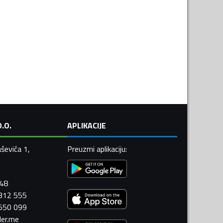
.O.
APLIKACIJE
ševića 1,
Preuzmi aplikaciju
:
448
 312 555
 550 099
ler.me