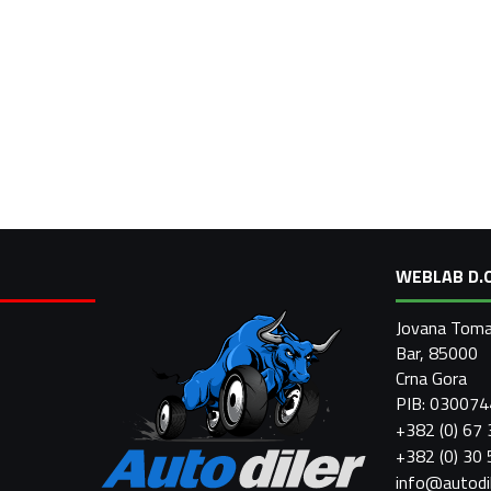
WEBLAB D.O
Jovana Toma
Bar, 85000
Crna Gora
PIB: 03007
+382 (0) 67
+382 (0) 30
info@autodi