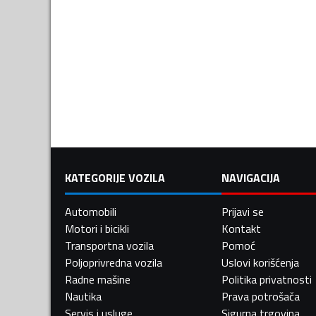
KATEGORIJE VOZILA
NAVIGACIJA
Automobili
Prijavi se
Motori i bicikli
Kontakt
Transportna vozila
Pomoć
Poljoprivredna vozila
Uslovi korišćenja
Radne mašine
Politika privatnosti
Nautika
Prava potrošača
Servis i usluge
Sigurna trgovina