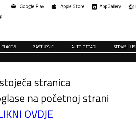
Google Play
Apple Store
AppGallery
 PLACEVI
ZASTUPNICI
AUTO OTPADI
SERVISI I U
tojeća stranica
glase na početnoj strani
LIKNI OVDJE