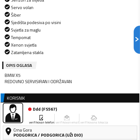
Servo volan
Šiber
Sjedišta podesiva po visini
Svjetla za maglu
Tempomat
Xenon svjetla
Zatamljena stakla
OPIS OGLASA
BMW X5
REDOVNO SERVISIRAN I ODRŽAVAN
KORISNIK
Ddd
(
FS567
)
verifikovan telefon
verifikovan email
verifikovana lokacija
Crna Gora
PODGORICA
/
PODGORICA (UŽI DIO)