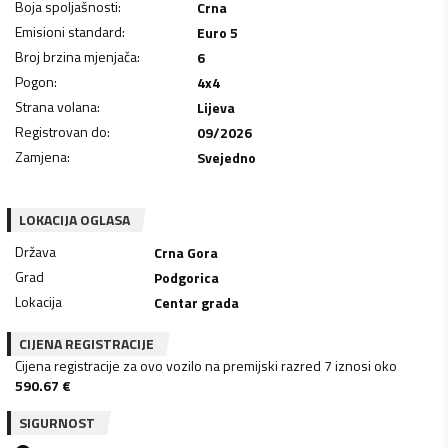
Boja spoljašnosti
:
Crna
Emisioni standard
:
Euro 5
Broj brzina mjenjača
:
6
Pogon
:
4x4
Strana volana
:
Lijeva
Registrovan do
:
09/2026
Zamjena
:
Svejedno
LOKACIJA OGLASA
Država
Crna Gora
Grad
Podgorica
Lokacija
Centar grada
CIJENA REGISTRACIJE
Cijena registracije za ovo vozilo na premijski razred 7 iznosi oko
590.67
€
SIGURNOST