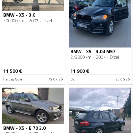
BMW - X5 - 3.0
300000 km
2007
Dizel
BMW - X5 - 3.0d M57
272000 km
2007
Dizel
11 500
€
11 900
€
Herceg Novi
19.07.26
Bar
23.06.26
BMW - X5 - E 70 3.0