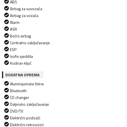
ABS
Airbag za suvozača
Airbag za vozača
Alarm
ASR
Bočni airbag
Centralno zaključavanje
ESP
Isofix sjedišta
Kodiran ključ
DODATNA OPREMA
Aluminijumske felne
Bluetooth
CD changer
Daljinsko zaključavanje
DVD/TV
Električni podizači
Električni retrovizori