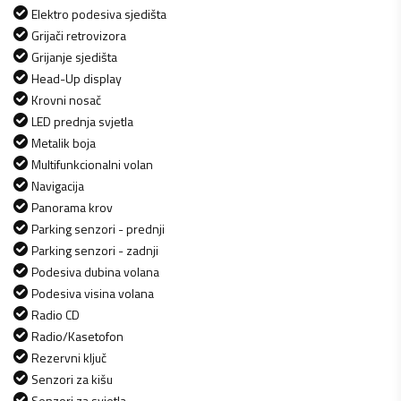
Elektro podesiva sjedišta
Grijači retrovizora
Grijanje sjedišta
Head-Up display
Krovni nosač
LED prednja svjetla
Metalik boja
Multifunkcionalni volan
Navigacija
Panorama krov
Parking senzori - prednji
Parking senzori - zadnji
Podesiva dubina volana
Podesiva visina volana
Radio CD
Radio/Kasetofon
Rezervni ključ
Senzori za kišu
Senzori za svjetla