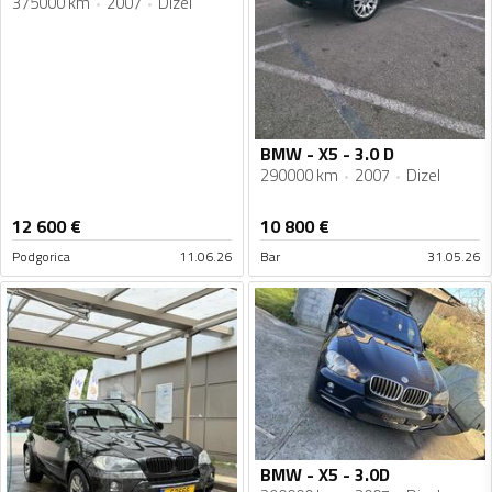
375000 km
2007
Dizel
BMW - X5 - 3.0 D
290000 km
2007
Dizel
12 600
€
10 800
€
Podgorica
11.06.26
Bar
31.05.26
BMW - X5 - 3.0D