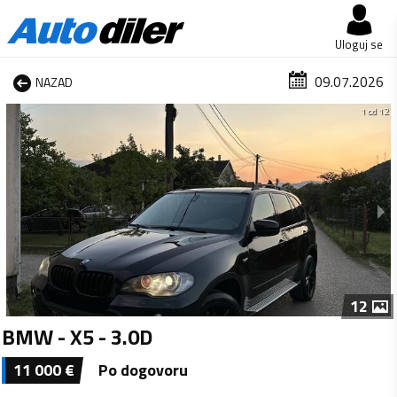
Uloguj se
09.07.2026
NAZAD
1 od 12
12
BMW - X5 - 3.0D
11 000
€
Po dogovoru