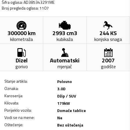
Šifra oglasa
:
AD385343291ME
Broj pregleda oglasa
:
1107
300000
km
2993
cm3
244
KS
kilometraža
kubikaža
konjska snaga
Dizel
Automatski
2007
gorivo
mjenjač
godište
Stanje artikla
:
Polovno
Oznaka
:
3.0D
Karoserija
:
Džip / SUV
Kilovata
:
179
kW
Porijeklo vozila
:
Domaće tablice
Vodi se na mene
:
Ne
Oštećenje
:
Bez oštećenja