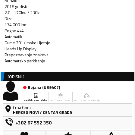
M-paket
2018 godiste
2.0 - 170kw / 230ks
Dizel
174 000 km
Pogon 4x4
Automatik
Gume 20'' zimske i ljetnje
Heads Up Display
Prepoznavanje znakova
Automatsko parkiranje
KORISNIK
Bojana
(
UB9407
)
verifikovan telefon
verifikovan email
verifikovana lokacija
Crna Gora
HERCEG NOVI
/
CENTAR GRADA
+382 67 552 350