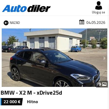
Uloguj se
04.05.2026
NAZAD
1 od 9
9
BMW - X2 M - xDrive25d
22 000
€
Hitno