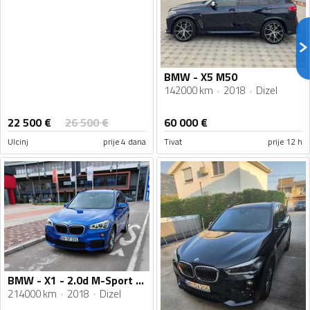
BMW - X5 M50
142000 km
2018
Dizel
22 500
€
26 500
€
60 000
€
Ulcinj
prije 4 dana
Tivat
prije 12 h
BMW - X1 - 2.0d M-Sport Xdrive
214000 km
2018
Dizel