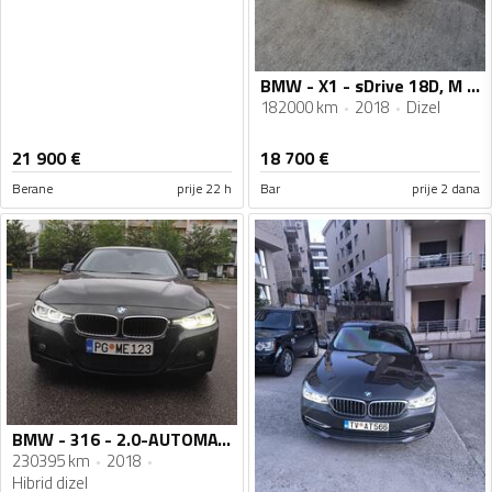
BMW - X1 - sDrive 18D, M sport
182000 km
2018
Dizel
21 900
€
18 700
€
Berane
prije 22 h
Bar
prije 2 dana
BMW - 316 - 2.0-AUTOMATIC
230395 km
2018
Hibrid dizel