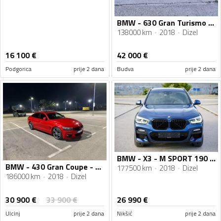
BMW - 630 Gran Turismo - 3.0
138000 km
2018
Dizel
16 100
€
42 000
€
Podgorica
prije 2 dana
Budva
prije 2 dana
BMW - X3 - M SPORT 190 HP X-DRIVE
BMW - 430 Gran Coupe - 3.0
177500 km
2018
Dizel
186000 km
2018
Dizel
30 900
€
33 900
€
26 990
€
Ulcinj
prije 2 dana
Nikšić
prije 2 dana