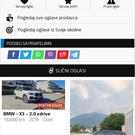
Sačuvaj oglas
Sačuvaj profil
Prijavi oglas
Pogledaj sve oglase prodavca
Pogledaj oglase iz tvoje okoline
PODIJELI SA PRIJATELJIMA
SLIČNI OGLASI
PLAĆEN OGLAS
BMW - X3 - 2.0 xdrive
192000 km
2018
Dizel