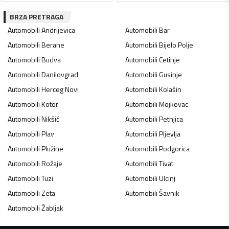
BRZA PRETRAGA
Automobili
Andrijevica
Automobili
Bar
Automobili
Berane
Automobili
Bijelo Polje
Automobili
Budva
Automobili
Cetinje
Automobili
Danilovgrad
Automobili
Gusinje
Automobili
Herceg Novi
Automobili
Kolašin
Automobili
Kotor
Automobili
Mojkovac
Automobili
Nikšić
Automobili
Petnjica
Automobili
Plav
Automobili
Pljevlja
Automobili
Plužine
Automobili
Podgorica
Automobili
Rožaje
Automobili
Tivat
Automobili
Tuzi
Automobili
Ulcinj
Automobili
Zeta
Automobili
Šavnik
Automobili
Žabljak