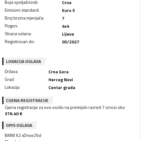
Boja spoljašnosti
:
Crna
Emisioni standard
:
Euro 5
Broj brzina mjenjača
:
7
Pogon
:
4x4
Strana volana
:
Lijeva
Registrovan do
:
05/2027
LOKACIJA OGLASA
Država
Crna Gora
Grad
Herceg Novi
Lokacija
Centar grada
CIJENA REGISTRACIJE
Cijena registracije za ovo vozilo na premijski razred 7 iznosi oko
376.40
€
OPIS OGLASA
BMW X2 xDrive25d