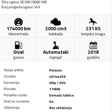
Šifra oglasa
:
AD385788867ME
Broj pregleda oglasa
:
949
174000
km
2000
cm3
231
KS
kilometraža
kubikaža
konjska snaga
Dizel
Automatski
2018
gorivo
mjenjač
godište
Stanje artikla
:
Polovno
Oznaka
:
xDrive25d
Karoserija
:
Džip / SUV
Kilovata
:
170
kW
Porijeklo vozila
:
Domaće tablice
Vodi se na mene
:
Da
Oštećenje
:
Bez oštećenja