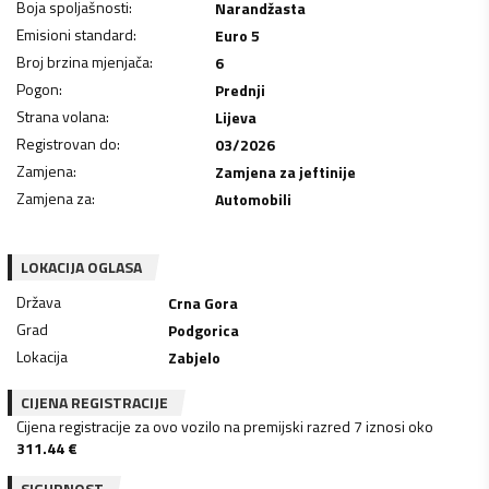
Boja spoljašnosti
:
Narandžasta
Emisioni standard
:
Euro 5
Broj brzina mjenjača
:
6
Pogon
:
Prednji
Strana volana
:
Lijeva
Registrovan do
:
03/2026
Zamjena
:
Zamjena za jeftinije
Zamjena za
:
Automobili
LOKACIJA OGLASA
Država
Crna Gora
Grad
Podgorica
Lokacija
Zabjelo
CIJENA REGISTRACIJE
Cijena registracije za ovo vozilo na premijski razred 7 iznosi oko
311.44
€
SIGURNOST