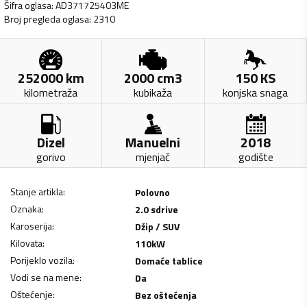
Šifra oglasa
:
AD371725403ME
Broj pregleda oglasa
:
2310
252000
km
2000
cm3
150
KS
kilometraža
kubikaža
konjska snaga
Dizel
Manuelni
2018
gorivo
mjenjač
godište
Stanje artikla
:
Polovno
Oznaka
:
2.0 sdrive
Karoserija
:
Džip / SUV
Kilovata
:
110
kW
Porijeklo vozila
:
Domaće tablice
Vodi se na mene
:
Da
Oštećenje
:
Bez oštećenja