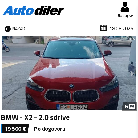
Uloguj se
18.08.2025
NAZAD
1 od 6
6
BMW - X2 - 2.0 sdrive
19 500
€
Po dogovoru