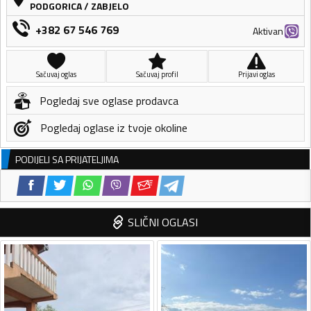
PODGORICA
/
ZABJELO
+382 67 546 769
Aktivan
Sačuvaj oglas
Sačuvaj profil
Prijavi oglas
Pogledaj sve oglase prodavca
Pogledaj oglase iz tvoje okoline
PODIJELI SA PRIJATELJIMA
SLIČNI OGLASI