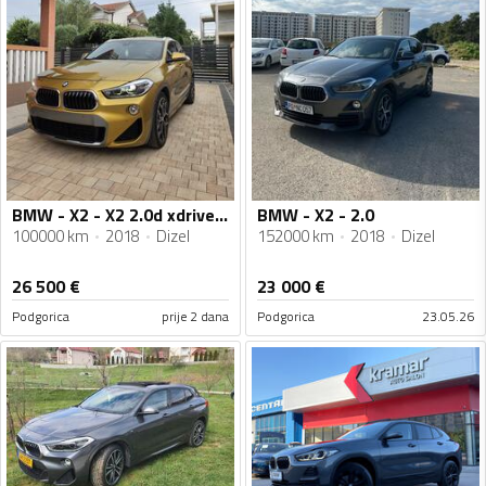
BMW - X2 - X2 2.0d xdrive M sport paket
BMW - X2 - 2.0
100000 km
2018
Dizel
152000 km
2018
Dizel
26 500
€
23 000
€
Podgorica
prije 2 dana
Podgorica
23.05.26