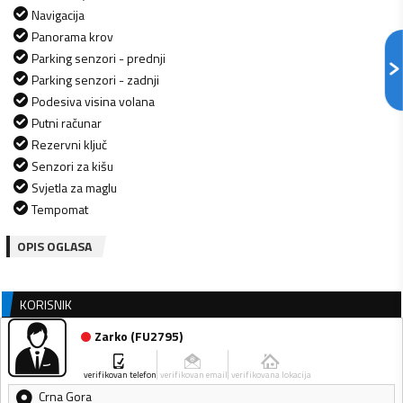
Navigacija
Panorama krov
Parking senzori - prednji
Parking senzori - zadnji
Podesiva visina volana
Putni računar
Rezervni ključ
Senzori za kišu
Svjetla za maglu
Tempomat
OPIS OGLASA
KORISNIK
Zarko
(
FU2795
)
verifikovan telefon
verifikovan email
verifikovana lokacija
Crna Gora