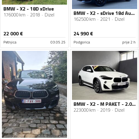
BMW - X2 - 18D xDrive
BMW - X2 - sDrive 18d Automatik Sportpaket Business Line -LED - 150 KS
176000 km
2018
Dizel
162500 km
2021
Dizel
22 000
€
24 990
€
Petnjica
03.05.25
Podgorica
prije 2 h
BMW - X2 - M PAKET - 2.0 D
223000 km
2019
Dizel