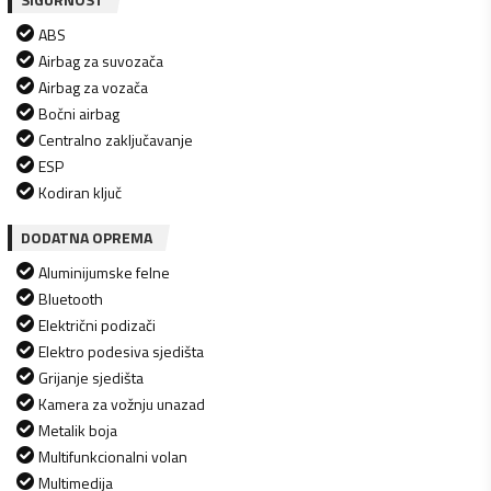
ABS
Airbag za suvozača
Airbag za vozača
Bočni airbag
Centralno zaključavanje
ESP
Kodiran ključ
DODATNA OPREMA
Aluminijumske felne
Bluetooth
Električni podizači
Elektro podesiva sjedišta
Grijanje sjedišta
Kamera za vožnju unazad
Metalik boja
Multifunkcionalni volan
Multimedija