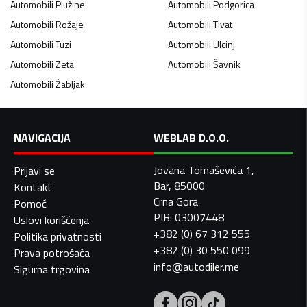
Automobili
Plužine
Automobili
Podgorica
Automobili
Rožaje
Automobili
Tivat
Automobili
Tuzi
Automobili
Ulcinj
Automobili
Zeta
Automobili
Šavnik
Automobili
Žabljak
NAVIGACIJA
WEBLAB D.O.O.
Jovana Tomaševića 1,
Prijavi se
Bar, 85000
Kontakt
Crna Gora
Pomoć
PIB: 03007448
Uslovi korišćenja
+382 (0) 67 312 555
Politika privatnosti
+382 (0) 30 550 099
Prava potrošača
info@autodiler.me
Sigurna trgovina