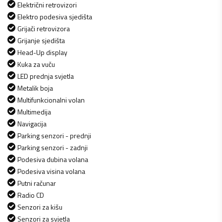
Električni retrovizori
Elektro podesiva sjedišta
Grijači retrovizora
Grijanje sjedišta
Head-Up display
Kuka za vuču
LED prednja svjetla
Metalik boja
Multifunkcionalni volan
Multimedija
Navigacija
Parking senzori - prednji
Parking senzori - zadnji
Podesiva dubina volana
Podesiva visina volana
Putni računar
Radio CD
Senzori za kišu
Senzori za svjetla