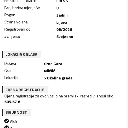
Emisioni standard
:
Euro 5
Broj brzina mjenjača
:
8
Pogon
:
Zadnji
Strana volana
:
Lijeva
Registrovan do
:
08/2026
Zamjena
:
Svejedno
LOKACIJA OGLASA
Država
Crna Gora
Grad
Nikšić
Lokacija
> Okolina grada
CIJENA REGISTRACIJE
Cijena registracije za ovo vozilo na premijski razred 7 iznosi oko
605.67
€
SIGURNOST
ABS