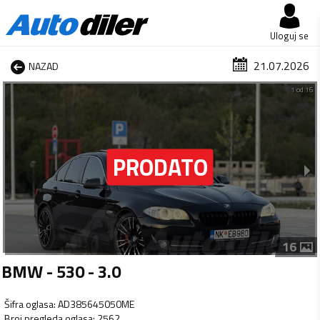
Uloguj se
21.07.2026
NAZAD
1 od 16
16
BMW - 530 - 3.0
Šifra oglasa
:
AD385645050ME
Broj pregleda oglasa
:
2562