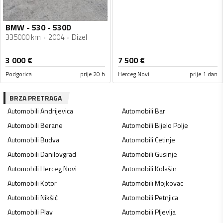
BMW - 530 - 530D
335000 km
2004
Dizel
3 000
€
7 500
€
Podgorica
prije 20 h
Herceg Novi
prije 1 dan
BRZA PRETRAGA
Automobili
Andrijevica
Automobili
Bar
Automobili
Berane
Automobili
Bijelo Polje
Automobili
Budva
Automobili
Cetinje
Automobili
Danilovgrad
Automobili
Gusinje
Automobili
Herceg Novi
Automobili
Kolašin
Automobili
Kotor
Automobili
Mojkovac
Automobili
Nikšić
Automobili
Petnjica
Automobili
Plav
Automobili
Pljevlja