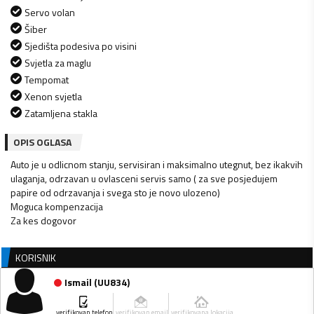
Servo volan
Šiber
Sjedišta podesiva po visini
Svjetla za maglu
Tempomat
Xenon svjetla
Zatamljena stakla
OPIS OGLASA
Auto je u odlicnom stanju, servisiran i maksimalno utegnut, bez ikakvih
ulaganja, odrzavan u ovlasceni servis samo ( za sve posjedujem
papire od odrzavanja i svega sto je novo ulozeno)
Moguca kompenzacija
Za kes dogovor
KORISNIK
Ismail
(
UU834
)
verifikovan telefon
verifikovan email
verifikovana lokacija