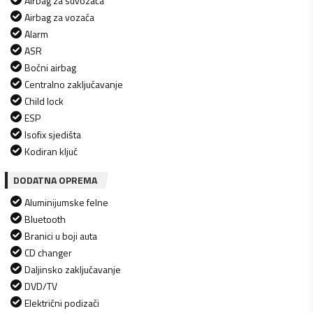
Airbag za suvozača
Airbag za vozača
Alarm
ASR
Bočni airbag
Centralno zaključavanje
Child lock
ESP
Isofix sjedišta
Kodiran ključ
DODATNA OPREMA
Aluminijumske felne
Bluetooth
Branici u boji auta
CD changer
Daljinsko zaključavanje
DVD/TV
Električni podizači