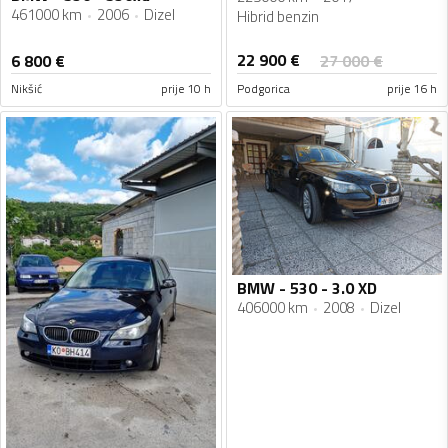
461000 km
2006
Dizel
Hibrid benzin
22 900
€
6 800
€
27 000
€
Nikšić
prije 10 h
Podgorica
prije 16 h
BMW - 530 - 3.0 XD
406000 km
2008
Dizel