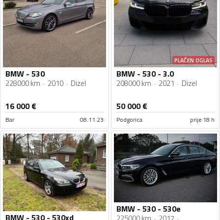
PLAĆEN OGLAS
BMW - 530
BMW - 530 - 3.0
228000 km
2010
Dizel
208000 km
2021
Dizel
16 000
€
50 000
€
Bar
08.11.23
Podgorica
prije 18 h
BMW - 530 - 530e
BMW - 530 - 530xd
225000 km
2017