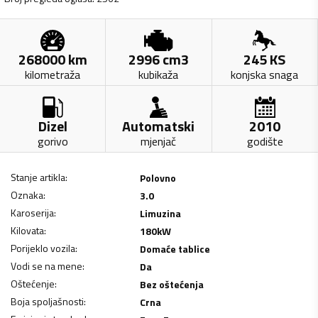
268000
km
2996
cm3
245
KS
kilometraža
kubikaža
konjska snaga
Dizel
Automatski
2010
gorivo
mjenjač
godište
Stanje artikla
:
Polovno
Oznaka
:
3.0
Karoserija
:
Limuzina
Kilovata
:
180
kW
Porijeklo vozila
:
Domaće tablice
Vodi se na mene
:
Da
Oštećenje
:
Bez oštećenja
Boja spoljašnosti
:
Crna