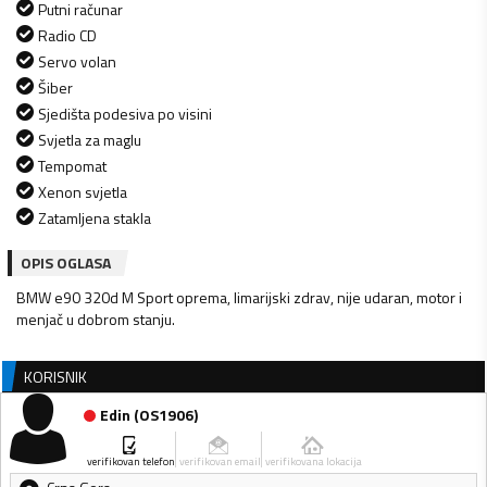
Putni računar
Radio CD
Servo volan
Šiber
Sjedišta podesiva po visini
Svjetla za maglu
Tempomat
Xenon svjetla
Zatamljena stakla
OPIS OGLASA
BMW e90 320d M Sport oprema, limarijski zdrav, nije udaran, motor i
menjač u dobrom stanju.
KORISNIK
Edin
(
OS1906
)
verifikovan telefon
verifikovan email
verifikovana lokacija