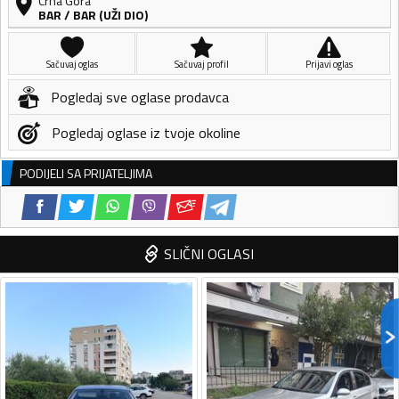
Crna Gora
BAR
/
BAR (UŽI DIO)
Sačuvaj oglas
Sačuvaj profil
Prijavi oglas
Pogledaj sve oglase prodavca
Pogledaj oglase iz tvoje okoline
PODIJELI SA PRIJATELJIMA
SLIČNI OGLASI