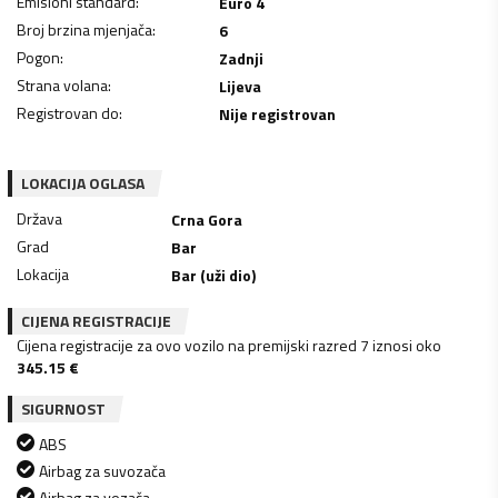
Emisioni standard
:
Euro 4
Broj brzina mjenjača
:
6
Pogon
:
Zadnji
Strana volana
:
Lijeva
Registrovan do
:
Nije registrovan
LOKACIJA OGLASA
Država
Crna Gora
Grad
Bar
Lokacija
Bar (uži dio)
CIJENA REGISTRACIJE
Cijena registracije za ovo vozilo na premijski razred 7 iznosi oko
345.15
€
SIGURNOST
ABS
Airbag za suvozača
Airbag za vozača