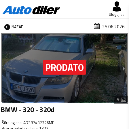
Uloguj se
25.06.2026
NAZAD
1 od 5
5
BMW - 320 - 320d
Šifra oglasa
:
AD387437326ME
Broj pregleda oglasa
:
1322