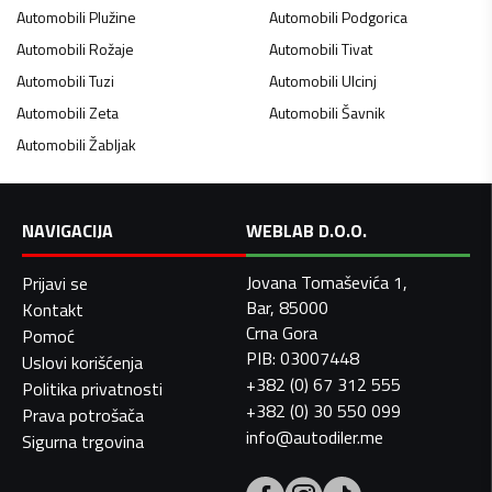
Automobili
Plužine
Automobili
Podgorica
Automobili
Rožaje
Automobili
Tivat
Automobili
Tuzi
Automobili
Ulcinj
Automobili
Zeta
Automobili
Šavnik
Automobili
Žabljak
NAVIGACIJA
WEBLAB D.O.O.
Jovana Tomaševića 1,
Prijavi se
Bar, 85000
Kontakt
Crna Gora
Pomoć
PIB: 03007448
Uslovi korišćenja
+382 (0) 67 312 555
Politika privatnosti
+382 (0) 30 550 099
Prava potrošača
info@autodiler.me
Sigurna trgovina