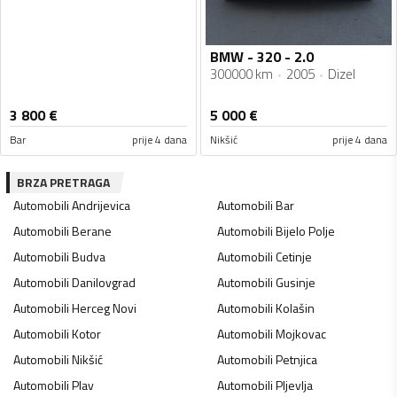
BMW - 320 - 2.0
300000 km
2005
Dizel
3 800
€
5 000
€
Bar
prije 4 dana
Nikšić
prije 4 dana
BRZA PRETRAGA
Automobili
Andrijevica
Automobili
Bar
Automobili
Berane
Automobili
Bijelo Polje
Automobili
Budva
Automobili
Cetinje
Automobili
Danilovgrad
Automobili
Gusinje
Automobili
Herceg Novi
Automobili
Kolašin
Automobili
Kotor
Automobili
Mojkovac
Automobili
Nikšić
Automobili
Petnjica
Automobili
Plav
Automobili
Pljevlja