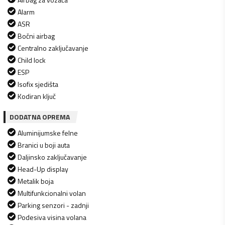
Alarm
ASR
Bočni airbag
Centralno zaključavanje
Child lock
ESP
Isofix sjedišta
Kodiran ključ
DODATNA OPREMA
Aluminijumske felne
Branici u boji auta
Daljinsko zaključavanje
Head-Up display
Metalik boja
Multifunkcionalni volan
Parking senzori - zadnji
Podesiva visina volana