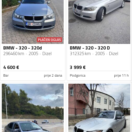
PLAĆEN OGLAS
BMW - 320 - 320d
BMW - 320 - 320 D
296460 km
2005
Dizel
312325 km
2005
Dizel
4 600
€
3 999
€
Bar
prije 2 dana
Podgorica
prije 11 h