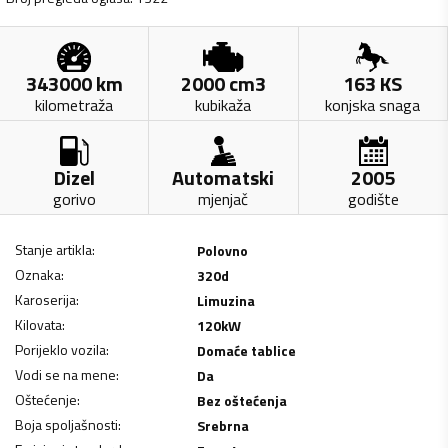
343000
km
2000
cm3
163
KS
kilometraža
kubikaža
konjska snaga
Dizel
Automatski
2005
gorivo
mjenjač
godište
Stanje artikla
:
Polovno
Oznaka
:
320d
Karoserija
:
Limuzina
Kilovata
:
120
kW
Porijeklo vozila
:
Domaće tablice
Vodi se na mene
:
Da
Oštećenje
:
Bez oštećenja
Boja spoljašnosti
:
Srebrna