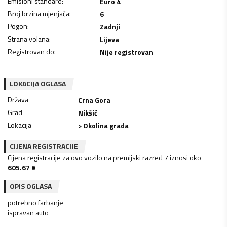
Emisioni standard
:
Euro 4
Broj brzina mjenjača
:
6
Pogon
:
Zadnji
Strana volana
:
Lijeva
Registrovan do
:
Nije registrovan
LOKACIJA OGLASA
Država
Crna Gora
Grad
Nikšić
Lokacija
> Okolina grada
CIJENA REGISTRACIJE
Cijena registracije za ovo vozilo na premijski razred 7 iznosi oko
605.67
€
OPIS OGLASA
potrebno farbanje
ispravan auto