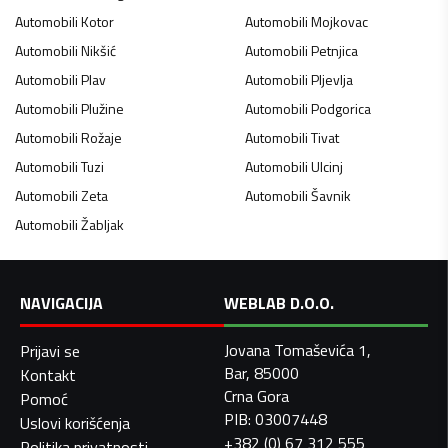
Automobili
Kotor
Automobili
Mojkovac
Automobili
Nikšić
Automobili
Petnjica
Automobili
Plav
Automobili
Pljevlja
Automobili
Plužine
Automobili
Podgorica
Automobili
Rožaje
Automobili
Tivat
Automobili
Tuzi
Automobili
Ulcinj
Automobili
Zeta
Automobili
Šavnik
Automobili
Žabljak
NAVIGACIJA
WEBLAB D.O.O.
Jovana Tomaševića 1,
Prijavi se
Bar, 85000
Kontakt
Crna Gora
Pomoć
PIB: 03007448
Uslovi korišćenja
+382 (0) 67 312 555
Politika privatnosti