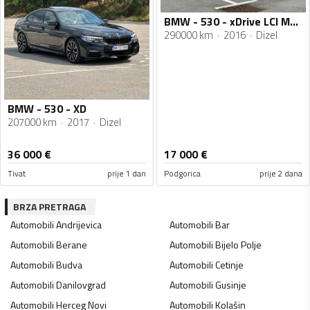
BMW - 530 - xDrive LCI M-sport 2016
290000 km
2016
Dizel
BMW - 530 - XD
207000 km
2017
Dizel
36 000
€
17 000
€
Tivat
prije 1 dan
Podgorica
prije 2 dana
BRZA PRETRAGA
Automobili
Andrijevica
Automobili
Bar
Automobili
Berane
Automobili
Bijelo Polje
Automobili
Budva
Automobili
Cetinje
Automobili
Danilovgrad
Automobili
Gusinje
Automobili
Herceg Novi
Automobili
Kolašin