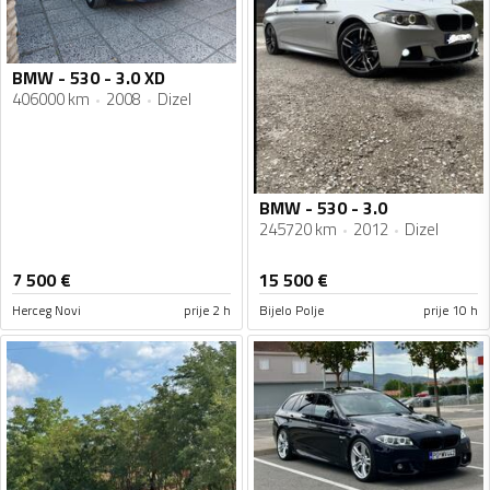
BMW - 530 - 3.0 XD
406000 km
2008
Dizel
BMW - 530 - 3.0
245720 km
2012
Dizel
7 500
€
15 500
€
Herceg Novi
prije 2 h
Bijelo Polje
prije 10 h