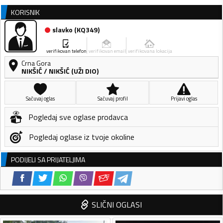
KORISNIK
slavko
(
KQ349
)
verifikovan telefon
verifikovan email
verifikovana lokacija
Crna Gora
NIKŠIĆ
/
NIKŠIĆ (UŽI DIO)
Sačuvaj oglas
Sačuvaj profil
Prijavi oglas
Pogledaj sve oglase prodavca
Pogledaj oglase iz tvoje okoline
PODIJELI SA PRIJATELJIMA
SLIČNI OGLASI