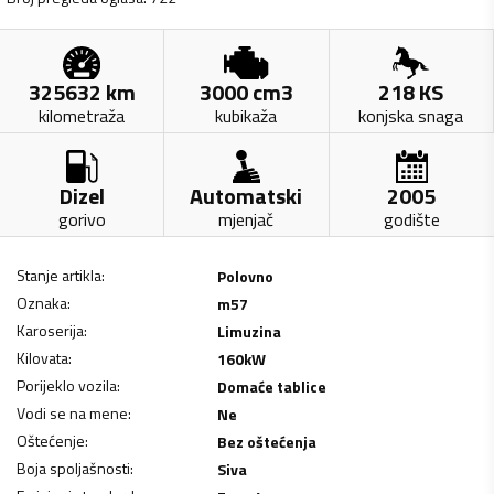
325632
km
3000
cm3
218
KS
kilometraža
kubikaža
konjska snaga
Dizel
Automatski
2005
gorivo
mjenjač
godište
Stanje artikla
:
Polovno
Oznaka
:
m57
Karoserija
:
Limuzina
Kilovata
:
160
kW
Porijeklo vozila
:
Domaće tablice
Vodi se na mene
:
Ne
Oštećenje
:
Bez oštećenja
Boja spoljašnosti
:
Siva