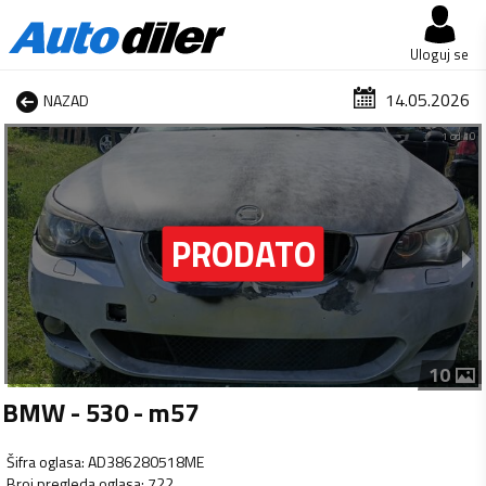
Uloguj se
14.05.2026
NAZAD
1 od 10
10
BMW - 530 - m57
Šifra oglasa
:
AD386280518ME
Broj pregleda oglasa
:
722