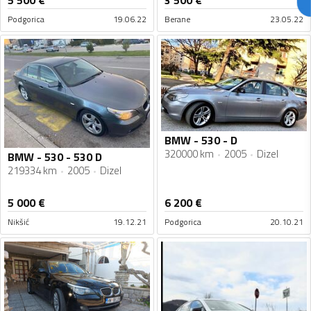
Podgorica
19.06.22
Berane
23.05.22
BMW - 530 - D
320000 km
2005
Dizel
BMW - 530 - 530 D
219334 km
2005
Dizel
5 000
€
6 200
€
Nikšić
19.12.21
Podgorica
20.10.21