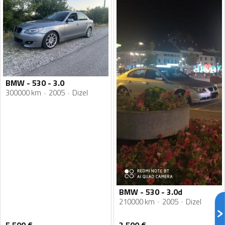
BMW - 530 - 3.0
300000 km
2005
Dizel
BMW - 530 - 3.0d
210000 km
2005
Dizel
5 500
€
3 500
€