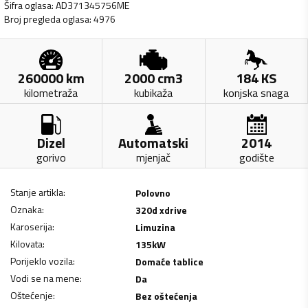
Šifra oglasa
:
AD371345756ME
Broj pregleda oglasa
:
4976
260000
km
2000
cm3
184
KS
kilometraža
kubikaža
konjska snaga
Dizel
Automatski
2014
gorivo
mjenjač
godište
Stanje artikla
:
Polovno
Oznaka
:
320d xdrive
Karoserija
:
Limuzina
Kilovata
:
135
kW
Porijeklo vozila
:
Domaće tablice
Vodi se na mene
:
Da
Oštećenje
:
Bez oštećenja