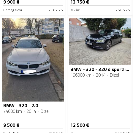
9 900
€
13 750
€
Herceg Novi
25.07.26
Nikšić
26.06.26
BMW - 320 - 320 d sportline
196000 km
2014
Dizel
BMW - 320 - 2.0
74000 km
2014
Dizel
9 500
€
12 500
€