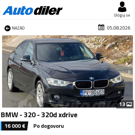
Uloguj se
05.08.2026
NAZAD
1 od 13
13
BMW - 320 - 320d xdrive
16 000
€
Po dogovoru