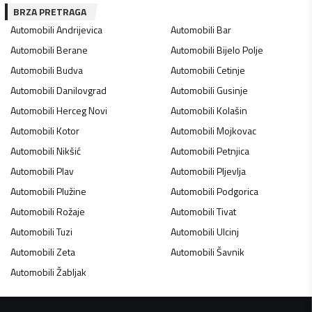
BRZA PRETRAGA
Automobili
Andrijevica
Automobili
Bar
Automobili
Berane
Automobili
Bijelo Polje
Automobili
Budva
Automobili
Cetinje
Automobili
Danilovgrad
Automobili
Gusinje
Automobili
Herceg Novi
Automobili
Kolašin
Automobili
Kotor
Automobili
Mojkovac
Automobili
Nikšić
Automobili
Petnjica
Automobili
Plav
Automobili
Pljevlja
Automobili
Plužine
Automobili
Podgorica
Automobili
Rožaje
Automobili
Tivat
Automobili
Tuzi
Automobili
Ulcinj
Automobili
Zeta
Automobili
Šavnik
Automobili
Žabljak