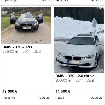
Bijelo Polje
20.06.26
Podgorica
07.06.26
BMW - 320 - 320D
262000 km
2014
Dizel
BMW - 320 - 2.0 xDrive
280000 km
2014
Dizel
13 000
€
11 500
€
Podgorica
10.03.26
Rožaje
02.03.26