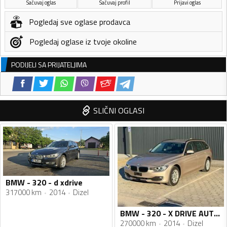
Sačuvaj oglas
Sačuvaj profil
Prijavi oglas
Pogledaj sve oglase prodavca
Pogledaj oglase iz tvoje okoline
PODIJELI SA PRIJATELJIMA
SLIČNI OGLASI
BMW - 320 - d xdrive
317000 km
2014
Dizel
BMW - 320 - X DRIVE AUTOMATIK
270000 km
2014
Dizel