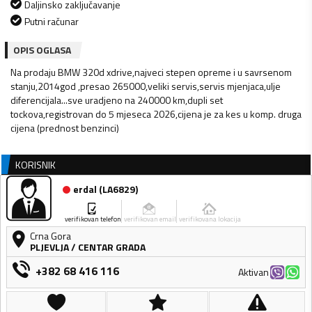
Daljinsko zaključavanje
Putni računar
OPIS OGLASA
Na prodaju BMW 320d xdrive,najveci stepen opreme i u savrsenom
stanju,2014god ,presao 265000,veliki servis,servis mjenjaca,ulje
diferencijala...sve uradjeno na 240000 km,dupli set
tockova,registrovan do 5 mjeseca 2026,cijena je za kes u komp. druga
cijena (prednost benzinci)
KORISNIK
erdal
(
LA6829
)
verifikovan telefon
verifikovan email
verifikovana lokacija
Crna Gora
PLJEVLJA
/
CENTAR GRADA
+382 68 416 116
Aktivan