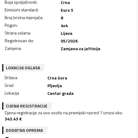
Boja spoljašnosti
:
Crna
Emisioni standard
:
Euro 5
Broj brzina mjenjača
:
8
Pogon
:
4x4
Strana volana
:
Lijeva
Registrovan do
:
05/2026
Zamjena
:
Zamjena za jeftinije
LOKACIJA OGLASA
Država
Crna Gora
Grad
Pljevlja
Lokacija
Centar grada
CIJENA REGISTRACIJE
Cijena registracije za ovo vozilo na premijski razred 7 iznosi oko
343.43
€
DODATNA OPREMA