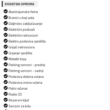
DODATNA OPREMA
Aluminijumske felne
Branici u boji auta
Daljinsko zaključavanje
Električni podizači
Električni retrovizori
Elektro podesiva sjedišta
Grijači retrovizora
Grijanje sjedišta
Metalik boja
Parking senzori - prednji
Parking senzori - zadnji
Podesiva dubina volana
Podesiva visina volana
Putni računar
Radio CD
Rezervni ključ
Senzori za kišu