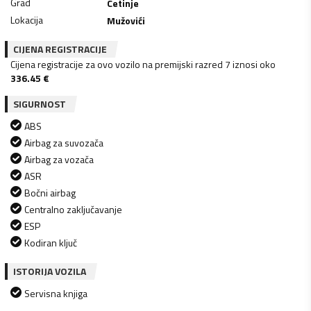
Grad
Cetinje
Lokacija
Mužovići
CIJENA REGISTRACIJE
Cijena registracije za ovo vozilo na premijski razred 7 iznosi oko
336.45
€
SIGURNOST
ABS
Airbag za suvozača
Airbag za vozača
ASR
Bočni airbag
Centralno zaključavanje
ESP
Kodiran ključ
ISTORIJA VOZILA
Servisna knjiga