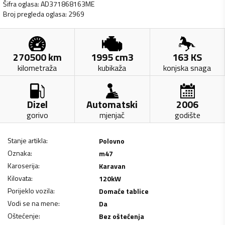
Šifra oglasa
:
AD371868163ME
Broj pregleda oglasa
:
2969
270500
km
1995
cm3
163
KS
kilometraža
kubikaža
konjska snaga
Dizel
Automatski
2006
gorivo
mjenjač
godište
Stanje artikla
:
Polovno
Oznaka
:
m47
Karoserija
:
Karavan
Kilovata
:
120
kW
Porijeklo vozila
:
Domaće tablice
Vodi se na mene
:
Da
Oštećenje
:
Bez oštećenja