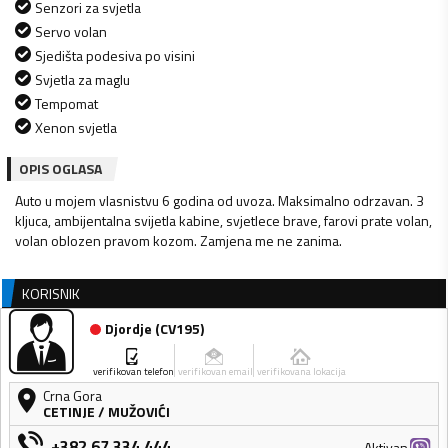
Senzori za svjetla
Servo volan
Sjedišta podesiva po visini
Svjetla za maglu
Tempomat
Xenon svjetla
OPIS OGLASA
Auto u mojem vlasnistvu 6 godina od uvoza. Maksimalno odrzavan. 3
kljuca, ambijentalna svijetla kabine, svjetlece brave, farovi prate volan,
volan oblozen pravom kozom. Zamjena me ne zanima.
KORISNIK
Djordje
(
CV195
)
verifikovan telefon
verifikovan email
verifikovana lokacija
Crna Gora
CETINJE
/
MUŽOVIĆI
+382 67 334 444
Aktivan