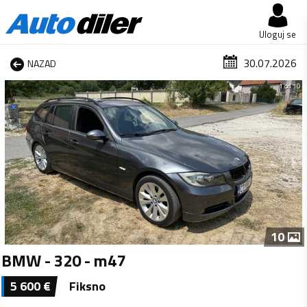
Uloguj se
30.07.2026
NAZAD
1 od 10
10
BMW - 320 - m47
5 600
€
Fiksno