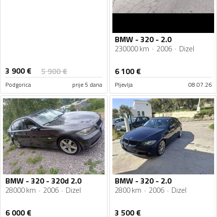
BMW - 320 - 2.0
230000 km
2006
Dizel
3 900
€
5 900
€
6 100
€
Podgorica
prije 5 dana
Pljevlja
08.07.26
BMW - 320 - 320d 2.0
BMW - 320 - 2.0
28000 km
2006
Dizel
2800 km
2006
Dizel
6 000
€
3 500
€