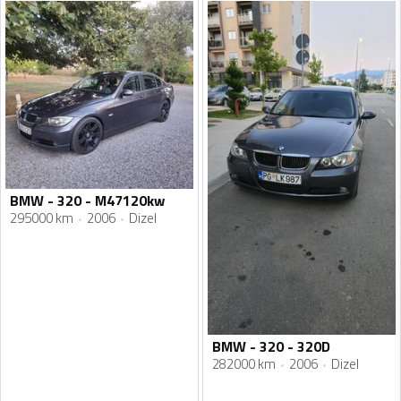
BMW - 320 - M47120kw
295000 km
2006
Dizel
BMW - 320 - 320D
282000 km
2006
Dizel