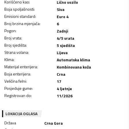
Korišćeno kao
:
Lično vozilo
Boja spoljašnosti
:
Siva
Emisioni standard
:
Euro 4
Broj brzina mjenjača
:
6
Pogon
:
Zadnji
Broj vrata
:
4/5 vrata
Broj sjedišta
:
5 sjedišta
Strana volana
:
Lijeva
Klima
:
Automatska klima
Materijal enterijera
:
Kombinovana koža
Boja enterijera
:
Crna
Veličina felni
:
17
Posjeduje gume
:
4 ljetnje
Registrovan do
:
11/2026
LOKACIJA OGLASA
Država
Crna Gora