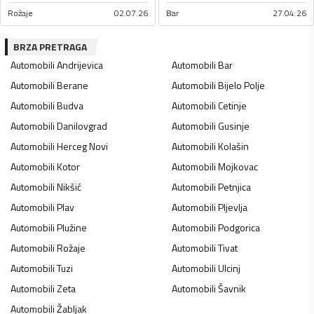
Rožaje
02.07.26
Bar
27.04.26
BRZA PRETRAGA
Automobili
Andrijevica
Automobili
Bar
Automobili
Berane
Automobili
Bijelo Polje
Automobili
Budva
Automobili
Cetinje
Automobili
Danilovgrad
Automobili
Gusinje
Automobili
Herceg Novi
Automobili
Kolašin
Automobili
Kotor
Automobili
Mojkovac
Automobili
Nikšić
Automobili
Petnjica
Automobili
Plav
Automobili
Pljevlja
Automobili
Plužine
Automobili
Podgorica
Automobili
Rožaje
Automobili
Tivat
Automobili
Tuzi
Automobili
Ulcinj
Automobili
Zeta
Automobili
Šavnik
Automobili
Žabljak