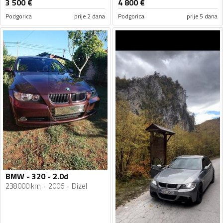
3 500
€
4 800
€
Podgorica
prije 2 dana
Podgorica
prije 5 dana
BMW - 320 - 2.0d
238000 km
2006
Dizel