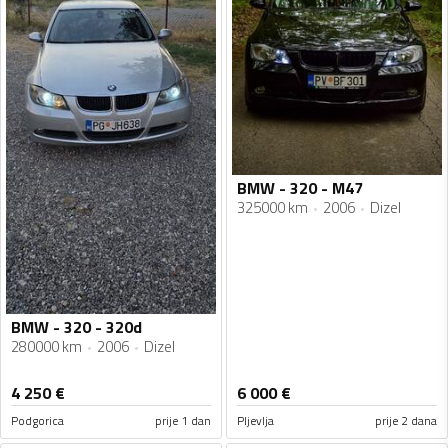
BMW - 320 - M47
325000 km
2006
Dizel
BMW - 320 - 320d
280000 km
2006
Dizel
4 250
€
6 000
€
Podgorica
prije 1 dan
Pljevlja
prije 2 dana