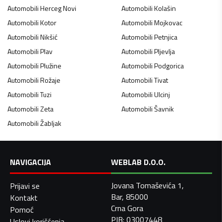
Automobili
Herceg Novi
Automobili
Kolašin
Automobili
Kotor
Automobili
Mojkovac
Automobili
Nikšić
Automobili
Petnjica
Automobili
Plav
Automobili
Pljevlja
Automobili
Plužine
Automobili
Podgorica
Automobili
Rožaje
Automobili
Tivat
Automobili
Tuzi
Automobili
Ulcinj
Automobili
Zeta
Automobili
Šavnik
Automobili
Žabljak
NAVIGACIJA
WEBLAB D.O.O.
Jovana Tomaševića 1,
Prijavi se
Bar, 85000
Kontakt
Crna Gora
Pomoć
PIB: 03007448
Uslovi korišćenja