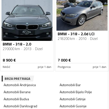
BMW - 318 - 2.0d LCI
218200 km
2010
Dizel
BMW - 318 - 2.0
270000 km
2013
Dizel
8 900
€
7 000
€
Nikšić
prije 1 dan
Podgorica
prije 1 dan
BRZA PRETRAGA
Automobili
Andrijevica
Automobili
Bar
Automobili
Berane
Automobili
Bijelo Polje
Automobili
Budva
Automobili
Cetinje
Automobili
Danilovgrad
Automobili
Gusinje