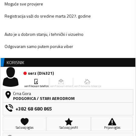
Moguće sve provjere
Registracija važi do sredine marta 2027. godine
Auto je u dobrom stanju, i tehnički i vizuelno
Odgovaram samo putem poruka viber
KORISNIK
serz
(
DI4321
)
verifikovan telefon
verifikovan email
verifikovana lokacija
Crna Gora
PODGORICA
/
STARI AERODROM
+382 68 680 865
Sačuvaj oglas
Sačuvaj profil
Prijavi oglas