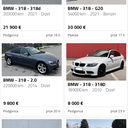
BMW - 318 - 318d
BMW - 318 - G20
203000 km
2021
Dizel
54000 km
2021
Benzin
21 900
€
30 000
€
Podgorica
prije 16 h
Pljevlja
prije 17 h
BMW - 318 - 2.0
BMW - 318 - 318D
220000 km
2014
Dizel
189000 km
2010
Dizel
9 800
€
8 000
€
Podgorica
prije 20 h
Podgorica
prije 23 h