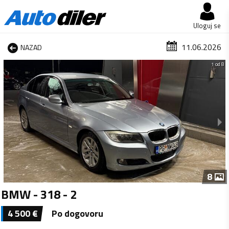
Uloguj se
11.06.2026
NAZAD
1 od 8
8
BMW - 318 - 2
4 500
€
Po dogovoru