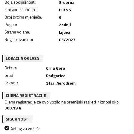
Boja spoljašnosti
:
Srebrna
Emisioni standard
:
Euro 5
Broj brzina mjenjača
:
6
Pogon
:
Zadnji
Strana volana
:
Lijeva
Registrovan do
:
03/2027
LOKACIJA OGLASA
Država
Crna Gora
Grad
Podgorica
Lokacija
Stari Aerodrom
CIJENA REGISTRACIJE
Cijena registracije za ovo vozilo na premijski razred 7 iznosi oko
300.19
€
SIGURNOST
Airbag za vozača