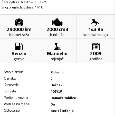
Šifra oglasa
:
AD385485642ME
Broj pregleda oglasa
:
1410
290000
km
2000
cm3
143
KS
kilometraža
kubikaža
konjska snaga
Benzin
Manuelni
2009
gorivo
mjenjač
godište
Stanje artikla
:
Polovno
Oznaka
:
2
Karoserija
:
Hečbek
Kilovata
:
105
kW
Porijeklo vozila
:
Domaće tablice
Vodi se na mene
:
Da
Oštećenje
:
Bez oštećenja