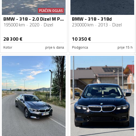
PLAĆEN OGLAS
BMW - 318 - 2.0 Dizel M Paket
BMW - 318 - 318d
195000 km
2020
Dizel
230000 km
2013
Dizel
28 300
€
10 350
€
Kotor
prije 4 dana
Podgorica
prije 15 h