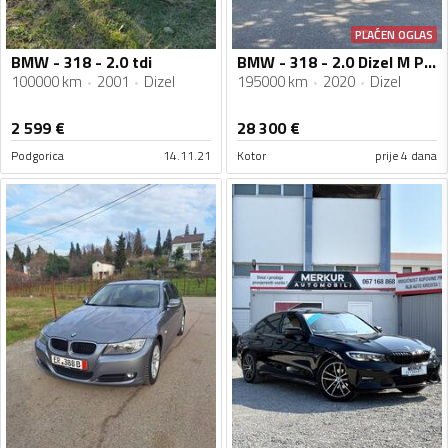
PLAĆEN OGLAS
BMW - 318 - 2.0 tdi
BMW - 318 - 2.0 Dizel M Paket
100000 km
2001
Dizel
195000 km
2020
Dizel
2 599
€
28 300
€
Podgorica
14.11.21
Kotor
prije 4 dana