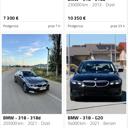
230000 km
2013
Dizel
7 300
€
10 350
€
Podgorica
prije 7 h
Podgorica
prije 23 h
BMW - 318 - 318d
BMW - 318 - G20
203000 km
2021
Dizel
54000 km
2021
Benzin