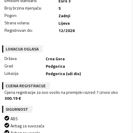
Emisioni standard
:
Euro 3
Broj brzina mjenjača
:
5
Pogon
:
Zadnji
Strana volana
:
Lijeva
Registrovan do
:
12/2026
LOKACIJA OGLASA
Država
Crna Gora
Grad
Podgorica
Lokacija
Podgorica (uži dio)
CIJENA REGISTRACIJE
Cijena registracije za ovo vozilo na premijski razred 7 iznosi oko
300.19
€
SIGURNOST
ABS
Airbag za suvozača
Airbag za vozača