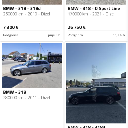
BMW - 318 - 318d
BMW - 318 - D Sport Line
250000 km
2010
Dizel
170000 km
2021
Dizel
7 300
€
26 750
€
Podgorica
prije 3 h
Podgorica
prije 4 h
BMW - 318
280000 km
2011
Dizel
BMW - 318 - 318d