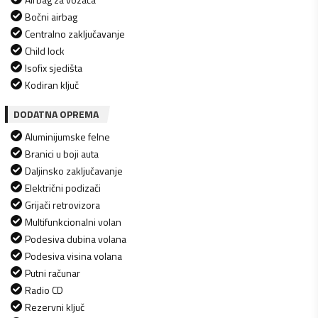
Bočni airbag
Centralno zaključavanje
Child lock
Isofix sjedišta
Kodiran ključ
DODATNA OPREMA
Aluminijumske felne
Branici u boji auta
Daljinsko zaključavanje
Električni podizači
Grijači retrovizora
Multifunkcionalni volan
Podesiva dubina volana
Podesiva visina volana
Putni računar
Radio CD
Rezervni ključ