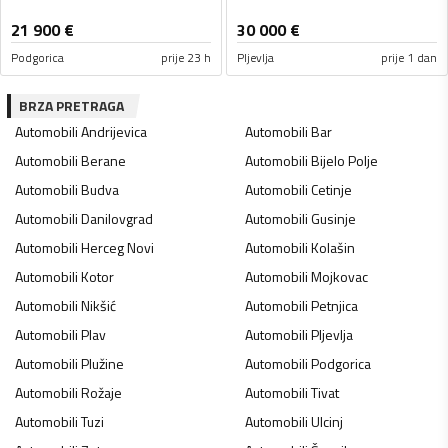
21 900
€
30 000
€
Podgorica
prije 23 h
Pljevlja
prije 1 dan
BRZA PRETRAGA
Automobili
Andrijevica
Automobili
Bar
Automobili
Berane
Automobili
Bijelo Polje
Automobili
Budva
Automobili
Cetinje
Automobili
Danilovgrad
Automobili
Gusinje
Automobili
Herceg Novi
Automobili
Kolašin
Automobili
Kotor
Automobili
Mojkovac
Automobili
Nikšić
Automobili
Petnjica
Automobili
Plav
Automobili
Pljevlja
Automobili
Plužine
Automobili
Podgorica
Automobili
Rožaje
Automobili
Tivat
Automobili
Tuzi
Automobili
Ulcinj