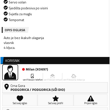
Servo volan
Sjedišta podesiva po visini
Svjetla za maglu
Tempomat
OPIS OGLASA
Auto je bez ikakvih ulaganja
vlasnik
4 kljuca.
KORISNIK
Milan
(
XO697
)
verifikovan telefon
verifikovan email
verifikovana lokacija
Crna Gora
PODGORICA
/
PODGORICA (UŽI DIO)
Sačuvaj oglas
Sačuvaj profil
Prijavi oglas