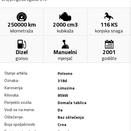
250000
km
2000
cm3
116
KS
kilometraža
kubikaža
konjska snaga
Dizel
Manuelni
2001
gorivo
mjenjač
godište
Stanje artikla
:
Polovno
Oznaka
:
318d
Karoserija
:
Limuzina
Kilovata
:
85
kW
Porijeklo vozila
:
Domaće tablice
Vodi se na mene
:
Da
Oštećenje
:
Bez oštećenja
Boja spoljašnosti
:
Crna