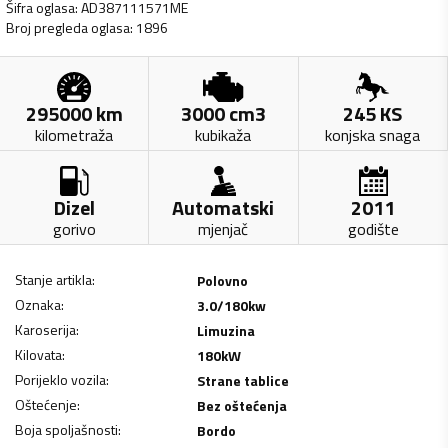
Šifra oglasa
:
AD387111571ME
Broj pregleda oglasa
:
1896
295000
km
3000
cm3
245
KS
kilometraža
kubikaža
konjska snaga
Dizel
Automatski
2011
gorivo
mjenjač
godište
Stanje artikla
:
Polovno
Oznaka
:
3.0/180kw
Karoserija
:
Limuzina
Kilovata
:
180
kW
Porijeklo vozila
:
Strane tablice
Oštećenje
:
Bez oštećenja
Boja spoljašnosti
:
Bordo