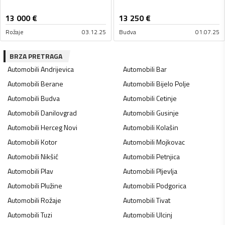
13 000
€
13 250
€
Rožaje
03.12.25
Budva
01.07.25
BRZA PRETRAGA
Automobili
Andrijevica
Automobili
Bar
Automobili
Berane
Automobili
Bijelo Polje
Automobili
Budva
Automobili
Cetinje
Automobili
Danilovgrad
Automobili
Gusinje
Automobili
Herceg Novi
Automobili
Kolašin
Automobili
Kotor
Automobili
Mojkovac
Automobili
Nikšić
Automobili
Petnjica
Automobili
Plav
Automobili
Pljevlja
Automobili
Plužine
Automobili
Podgorica
Automobili
Rožaje
Automobili
Tivat
Automobili
Tuzi
Automobili
Ulcinj