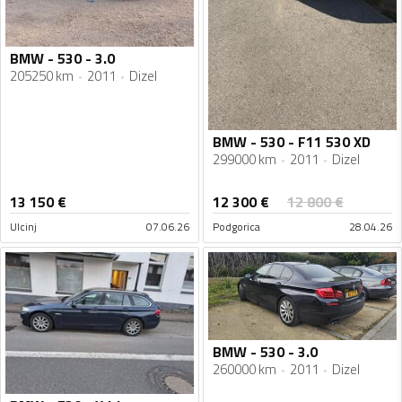
BMW - 530 - 3.0
205250 km
2011
Dizel
BMW - 530 - F11 530 XD
299000 km
2011
Dizel
12 300
€
13 150
€
12 800
€
Ulcinj
07.06.26
Podgorica
28.04.26
BMW - 530 - 3.0
260000 km
2011
Dizel