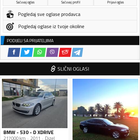
Sačuvaj oglas
Sačuvaj profil
Prijavi oglas
Pogledaj sve oglase prodavca
Pogledaj oglase iz tvoje okoline
PODIJELI SA PRIJATELJIMA
SLIČNI OGLASI
BMW - 530 - D XDRIVE
217000 km
2011
Dizel