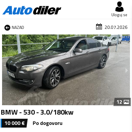
Uloguj se
20.07.2026
NAZAD
1 od 12
12
BMW - 530 - 3.0/180kw
10 000
€
Po dogovoru