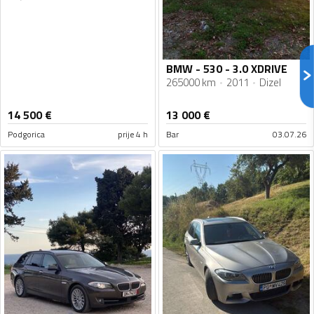
BMW - 530 - 3.0 XDRIVE
265000 km
2011
Dizel
14 500
€
13 000
€
Podgorica
prije 4 h
Bar
03.07.26