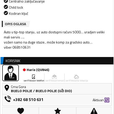
Centralno zaključavanje
Child lock
Kodiran ključ
OPIS OGLASA
Auto u tip-top stanju.. uz auto dostupni računi 5000… uradjen veliki
mali servis ….
vožen samo na duge staze.. može komp za gradsko auto…
viber 068510631
KORISNIK
Haris
(
QV846
)
verifikovan telefon
verifikovan email
verifikovana lokacija
Crna Gora
BIJELO POLJE
/
BIJELO POLJE (UŽI DIO)
+382 68 510 631
Aktivan