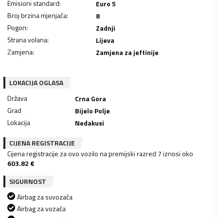
Emisioni standard
:
Euro 5
Broj brzina mjenjača
:
8
Pogon
:
Zadnji
Strana volana
:
Lijeva
Zamjena
:
Zamjena za jeftinije
LOKACIJA OGLASA
Država
Crna Gora
Grad
Bijelo Polje
Lokacija
Nedakusi
CIJENA REGISTRACIJE
Cijena registracije za ovo vozilo na premijski razred 7 iznosi oko
603.82
€
SIGURNOST
Airbag za suvozača
Airbag za vozača