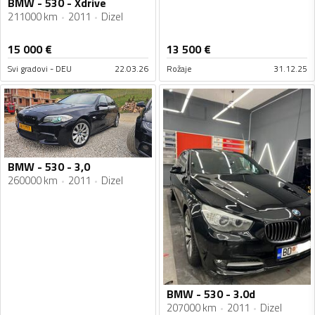
BMW - 530 - Xdrive
211000 km
2011
Dizel
15 000
€
13 500
€
Svi gradovi - DEU
22.03.26
Rožaje
31.12.25
BMW - 530 - 3,0
260000 km
2011
Dizel
BMW - 530 - 3.0d
207000 km
2011
Dizel