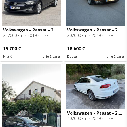
Volkswagen - Passat - 2.0 TDI
Volkswagen - Passat - 2.0 110kv
232000 km
2019
Dizel
202000 km
2019
Dizel
15 700
€
18 400
€
Nikšić
prije 2 dana
Budva
prije 2 dana
Volkswagen - Passat - 2.0 TDI 4 Motion R -line
102000 km
2019
Dizel