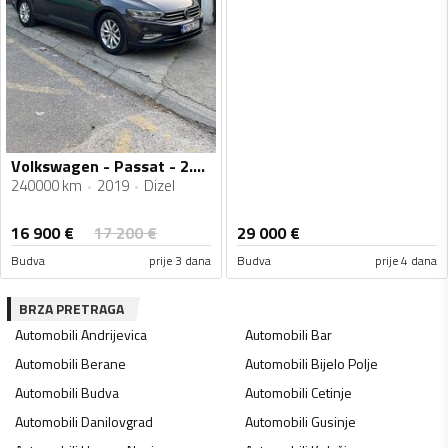
Volkswagen - Passat - 2.0 TDI
240000 km
2019
Dizel
16 900
€
17 200
€
29 000
€
Budva
prije 3 dana
Budva
prije 4 dana
BRZA PRETRAGA
Automobili
Andrijevica
Automobili
Bar
Automobili
Berane
Automobili
Bijelo Polje
Automobili
Budva
Automobili
Cetinje
Automobili
Danilovgrad
Automobili
Gusinje