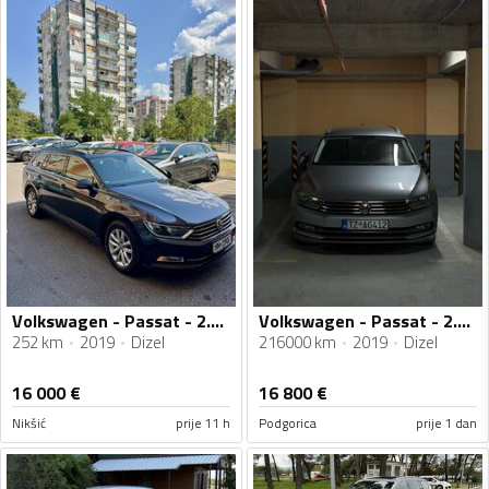
Volkswagen - Passat - 2.0 TDI
Volkswagen - Passat - 2.0 DSG
252 km
2019
Dizel
216000 km
2019
Dizel
16 000
€
16 800
€
Nikšić
prije 11 h
Podgorica
prije 1 dan