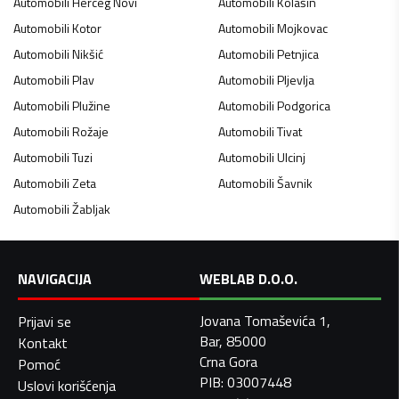
Automobili
Herceg Novi
Automobili
Kolašin
Automobili
Kotor
Automobili
Mojkovac
Automobili
Nikšić
Automobili
Petnjica
Automobili
Plav
Automobili
Pljevlja
Automobili
Plužine
Automobili
Podgorica
Automobili
Rožaje
Automobili
Tivat
Automobili
Tuzi
Automobili
Ulcinj
Automobili
Zeta
Automobili
Šavnik
Automobili
Žabljak
NAVIGACIJA
WEBLAB D.O.O.
Jovana Tomaševića 1,
Prijavi se
Bar, 85000
Kontakt
Crna Gora
Pomoć
PIB: 03007448
Uslovi korišćenja