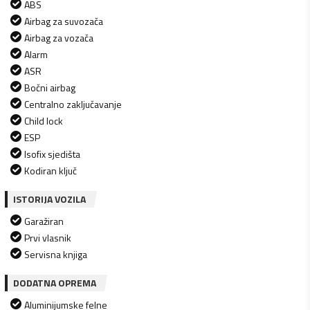
ABS
Airbag za suvozača
Airbag za vozača
Alarm
ASR
Bočni airbag
Centralno zaključavanje
Child lock
ESP
Isofix sjedišta
Kodiran ključ
ISTORIJA VOZILA
Garažiran
Prvi vlasnik
Servisna knjiga
DODATNA OPREMA
Aluminijumske felne