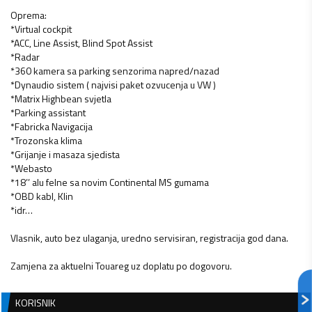
Oprema:
*Virtual cockpit
*ACC, Line Assist, Blind Spot Assist
*Radar
*360 kamera sa parking senzorima napred/nazad
*Dynaudio sistem ( najvisi paket ozvucenja u VW )
*Matrix Highbean svjetla
*Parking assistant
*Fabricka Navigacija
*Trozonska klima
*Grijanje i masaza sjedista
*Webasto
*18’’ alu felne sa novim Continental MS gumama
*OBD kabl, Klin
*idr…
Vlasnik, auto bez ulaganja, uredno servisiran, registracija god dana.
Zamjena za aktuelni Touareg uz doplatu po dogovoru.
KORISNIK