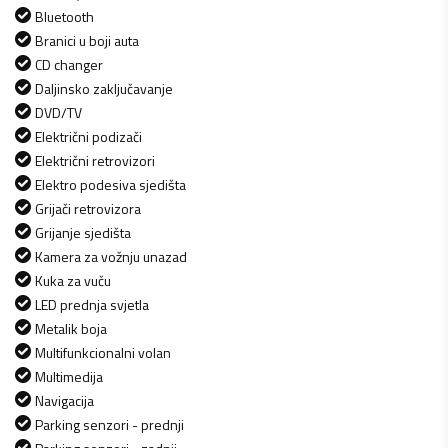
Bluetooth
Branici u boji auta
CD changer
Daljinsko zaključavanje
DVD/TV
Električni podizači
Električni retrovizori
Elektro podesiva sjedišta
Grijači retrovizora
Grijanje sjedišta
Kamera za vožnju unazad
Kuka za vuču
LED prednja svjetla
Metalik boja
Multifunkcionalni volan
Multimedija
Navigacija
Parking senzori - prednji