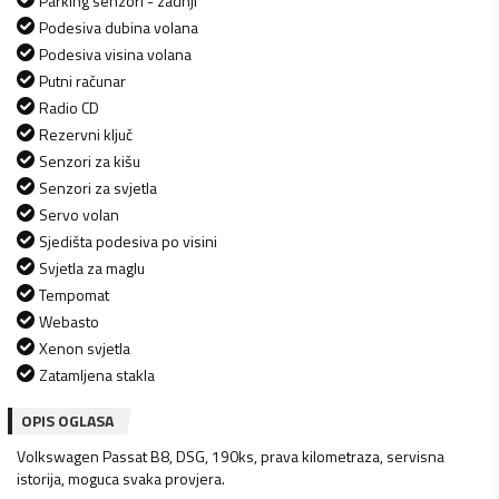
Parking senzori - zadnji
Podesiva dubina volana
Podesiva visina volana
Putni računar
Radio CD
Rezervni ključ
Senzori za kišu
Senzori za svjetla
Servo volan
Sjedišta podesiva po visini
Svjetla za maglu
Tempomat
Webasto
Xenon svjetla
Zatamljena stakla
OPIS OGLASA
Volkswagen Passat B8, DSG, 190ks, prava kilometraza, servisna
istorija, moguca svaka provjera.