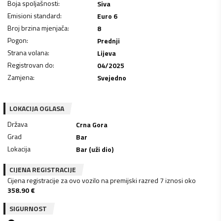
Boja spoljašnosti
:
Siva
Emisioni standard
:
Euro 6
Broj brzina mjenjača
:
8
Pogon
:
Prednji
Strana volana
:
Lijeva
Registrovan do
:
04/2025
Zamjena
:
Svejedno
LOKACIJA OGLASA
Država
Crna Gora
Grad
Bar
Lokacija
Bar (uži dio)
CIJENA REGISTRACIJE
Cijena registracije za ovo vozilo na premijski razred 7 iznosi oko
358.90
€
SIGURNOST