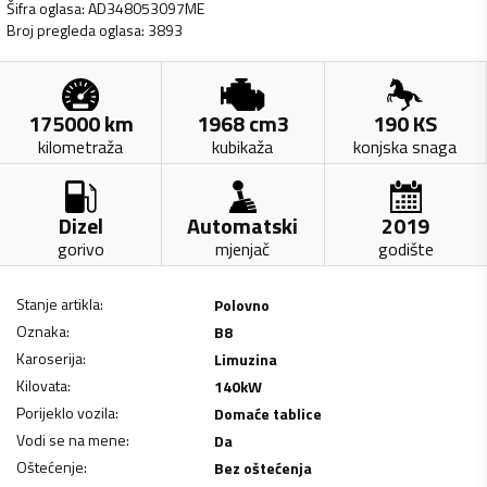
Šifra oglasa
:
AD348053097ME
Broj pregleda oglasa
:
3893
175000
km
1968
cm3
190
KS
kilometraža
kubikaža
konjska snaga
Dizel
Automatski
2019
gorivo
mjenjač
godište
Stanje artikla
:
Polovno
Oznaka
:
B8
Karoserija
:
Limuzina
Kilovata
:
140
kW
Porijeklo vozila
:
Domaće tablice
Vodi se na mene
:
Da
Oštećenje
:
Bez oštećenja