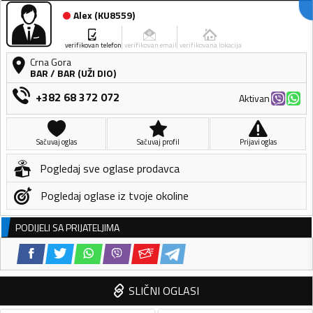
Alex
(
KU8559
)
verifikovan telefon
verifikovan email
verifikovana lokacija
Crna Gora
BAR
/
BAR (UŽI DIO)
+382 68 372 072
Aktivan
Sačuvaj oglas
Sačuvaj profil
Prijavi oglas
Pogledaj sve oglase prodavca
Pogledaj oglase iz tvoje okoline
PODIJELI SA PRIJATELJIMA
SLIČNI OGLASI