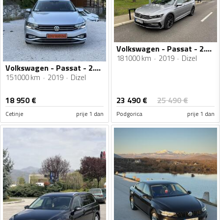
Volkswagen - Passat - 2.0 BiTDI
181000 km
2019
Dizel
Volkswagen - Passat - 2.0//150konja//DSG//02.2020god
151000 km
2019
Dizel
23 490
€
18 950
€
25 490
€
Cetinje
prije 1 dan
Podgorica
prije 1 dan