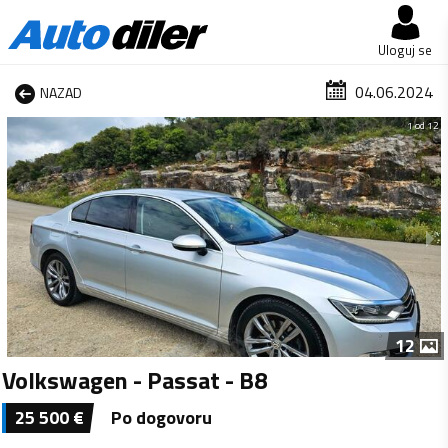
Uloguj se
04.06.2024
NAZAD
1 od 12
12
Volkswagen - Passat - B8
25 500
€
Po dogovoru