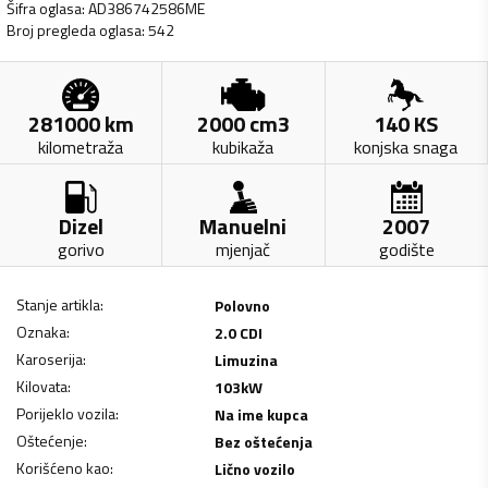
Šifra oglasa
:
AD386742586ME
Broj pregleda oglasa
:
542
281000
km
2000
cm3
140
KS
kilometraža
kubikaža
konjska snaga
Dizel
Manuelni
2007
gorivo
mjenjač
godište
Stanje artikla
:
Polovno
Oznaka
:
2.0 CDI
Karoserija
:
Limuzina
Kilovata
:
103
kW
Porijeklo vozila
:
Na ime kupca
Oštećenje
:
Bez oštećenja
Korišćeno kao
:
Lično vozilo