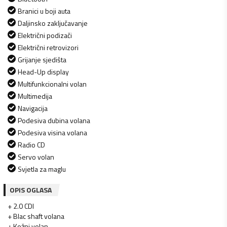
Branici u boji auta
Daljinsko zaključavanje
Električni podizači
Električni retrovizori
Grijanje sjedišta
Head-Up display
Multifunkcionalni volan
Multimedija
Navigacija
Podesiva dubina volana
Podesiva visina volana
Radio CD
Servo volan
Svjetla za maglu
OPIS OGLASA
+ 2.0 CDI
+ Blac shaft volana
+ Kožni volan