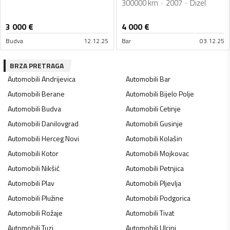
300000 km
2007
Dizel
3 000
€
4 000
€
Budva
12.12.25
Bar
03.12.25
BRZA PRETRAGA
Automobili
Andrijevica
Automobili
Bar
Automobili
Berane
Automobili
Bijelo Polje
Automobili
Budva
Automobili
Cetinje
Automobili
Danilovgrad
Automobili
Gusinje
Automobili
Herceg Novi
Automobili
Kolašin
Automobili
Kotor
Automobili
Mojkovac
Automobili
Nikšić
Automobili
Petnjica
Automobili
Plav
Automobili
Pljevlja
Automobili
Plužine
Automobili
Podgorica
Automobili
Rožaje
Automobili
Tivat
Automobili
Tuzi
Automobili
Ulcinj