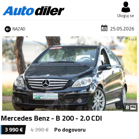
Uloguj se
25.05.2026
NAZAD
1 od 8
8
Mercedes Benz - B 200 - 2.0 CDI
3 990
€
4 390
€
Po dogovoru