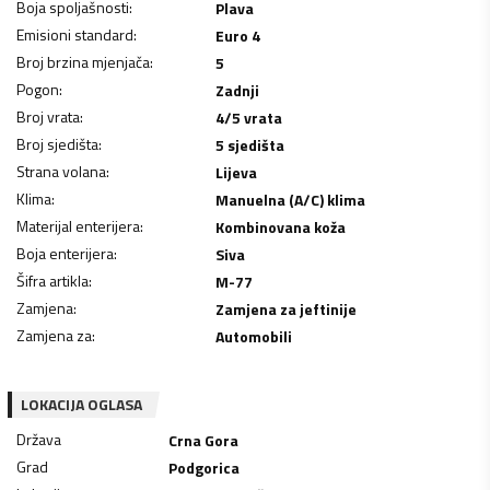
Boja spoljašnosti
:
Plava
Emisioni standard
:
Euro 4
Broj brzina mjenjača
:
5
Pogon
:
Zadnji
Broj vrata
:
4/5 vrata
Broj sjedišta
:
5 sjedišta
Strana volana
:
Lijeva
Klima
:
Manuelna (A/C) klima
Materijal enterijera
:
Kombinovana koža
Boja enterijera
:
Siva
Šifra artikla
:
M-77
Zamjena
:
Zamjena za jeftinije
Zamjena za
:
Automobili
LOKACIJA OGLASA
Država
Crna Gora
Grad
Podgorica