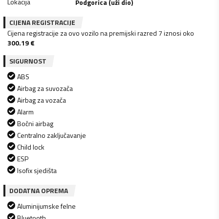
Lokacija
Podgorica (uži dio)
CIJENA REGISTRACIJE
Cijena registracije za ovo vozilo na premijski razred 7 iznosi oko
300.19
€
SIGURNOST
ABS
Airbag za suvozača
Airbag za vozača
Alarm
Bočni airbag
Centralno zaključavanje
Child lock
ESP
Isofix sjedišta
DODATNA OPREMA
Aluminijumske felne
Bluetooth