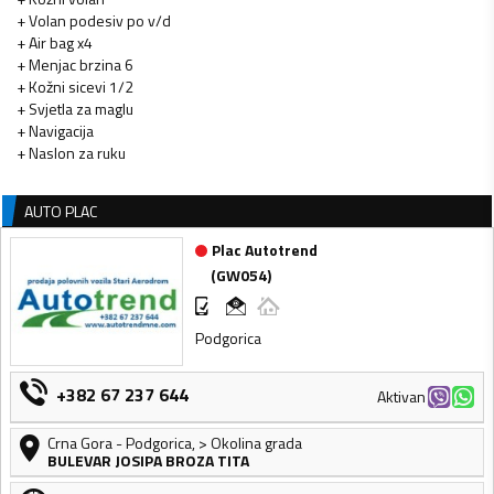
+ Volan podesiv po v/d
+ Air bag x4
+ Menjac brzina 6
+ Kožni sicevi 1/2
+ Svjetla za maglu
+ Navigacija
+ Naslon za ruku
AUTO PLAC
Plac Autotrend
(
GW054
)
Podgorica
+382 67 237 644
Aktivan
Crna Gora
-
Podgorica
,
> Okolina grada
BULEVAR JOSIPA BROZA TITA