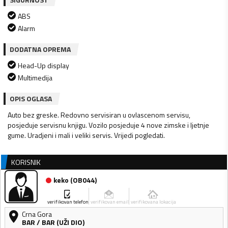
ABS
Alarm
DODATNA OPREMA
Head-Up display
Multimedija
OPIS OGLASA
Auto bez greske. Redovno servisiran u ovlascenom servisu,
posjeduje servisnu knjigu. Vozilo posjeduje 4 nove zimske i ljetnje
gume. Uradjeni i mali i veliki servis. Vrijedi pogledati.
KORISNIK
keko
(
OB044
)
verifikovan telefon
verifikovan email
verifikovana lokacija
Crna Gora
BAR
/
BAR (UŽI DIO)