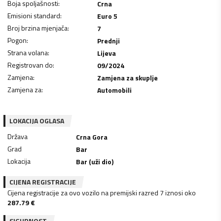
Boja spoljašnosti
:
Crna
Emisioni standard
:
Euro 5
Broj brzina mjenjača
:
7
Pogon
:
Prednji
Strana volana
:
Lijeva
Registrovan do
:
09/2024
Zamjena
:
Zamjena za skuplje
Zamjena za
:
Automobili
LOKACIJA OGLASA
Država
Crna Gora
Grad
Bar
Lokacija
Bar (uži dio)
CIJENA REGISTRACIJE
Cijena registracije za ovo vozilo na premijski razred 7 iznosi oko
287.79
€
SIGURNOST