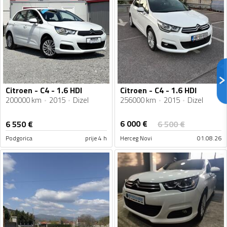
Citroen - C4 - 1.6 HDI
Citroen - C4 - 1.6 HDI
200000 km
2015
Dizel
256000 km
2015
Dizel
6 000
€
6 550
€
6 500
€
Podgorica
prije 4 h
Herceg Novi
01.08.26