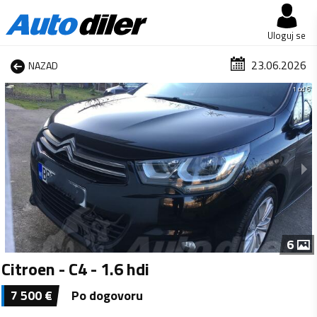
Uloguj se
23.06.2026
NAZAD
1 od 6
6
Citroen - C4 - 1.6 hdi
7 500
€
Po dogovoru