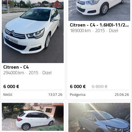
Citroen - C4 - 1.6HDI-11/2015
189000 km
2015
Dizel
Citroen - C4
294000 km
2015
Dizel
6 000
€
6 000
€
6 800
€
Nikšić
13.07.26
Podgorica
25.06.26