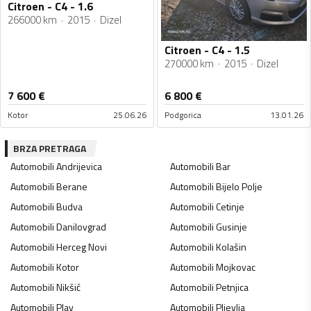
Citroen - C4 - 1.6
266000 km
2015
Dizel
Citroen - C4 - 1.5
270000 km
2015
Dizel
7 600
€
6 800
€
Kotor
25.06.26
Podgorica
13.01.26
BRZA PRETRAGA
Automobili
Andrijevica
Automobili
Bar
Automobili
Berane
Automobili
Bijelo Polje
Automobili
Budva
Automobili
Cetinje
Automobili
Danilovgrad
Automobili
Gusinje
Automobili
Herceg Novi
Automobili
Kolašin
Automobili
Kotor
Automobili
Mojkovac
Automobili
Nikšić
Automobili
Petnjica
Automobili
Plav
Automobili
Pljevlja