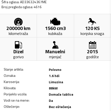
Šifra oglasa
:
AD336324367ME
Broj pregleda oglasa
:
4616
200000
km
1560
cm3
120
KS
kilometraža
kubikaža
konjska snaga
Dizel
Manuelni
2015
gorivo
mjenjač
godište
Stanje artikla
:
Polovno
Oznaka
:
1.6 hdi
Karoserija
:
Limuzina
Kilovata
:
88
kW
Porijeklo vozila
:
Domaće tablice
Vodi se na mene
:
Da
Oštećenje
:
Bez oštećenja