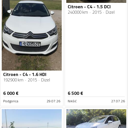
Citroen - C4 - 1.5 DCI
240000 km
2015
Dizel
Citroen - C4 - 1.6 HDI
192900 km
2015
Dizel
6 000
€
6 500
€
Podgorica
29.07.26
Nikšić
27.07.26