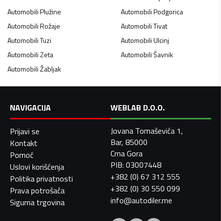
Automobili
Plužine
Automobili
Podgorica
Automobili
Rožaje
Automobili
Tivat
Automobili
Tuzi
Automobili
Ulcinj
Automobili
Zeta
Automobili
Šavnik
Automobili
Žabljak
NAVIGACIJA
WEBLAB D.O.O.
Jovana Tomaševića 1,
Prijavi se
Bar, 85000
Kontakt
Crna Gora
Pomoć
PIB: 03007448
Uslovi korišćenja
+382 (0) 67 312 555
Politika privatnosti
+382 (0) 30 550 099
Prava potrošača
info@autodiler.me
Sigurna trgovina