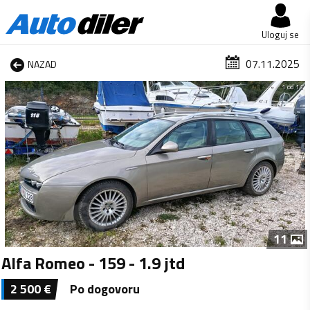
Uloguj se
07.11.2025
NAZAD
1 od 11
11
Alfa Romeo - 159 - 1.9 jtd
2 500
€
Po dogovoru