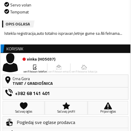
Servo volan
Tempomat
OPIS OGLASA
Istekla registracija,auto totalno ispravan,letnje gume sa Ali felnama...
KORISNIK
vinka
(
HO5037
)
verifikovan telefon
verifikovan email
verifikovana lokacija
Crna Gora
TIVAT
/
GRADIOŠNICA
+382 68 141 401
Sačuvaj oglas
Sačuvaj profil
Prijavi oglas
Pogledaj sve oglase prodavca