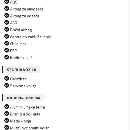
ABS
Airbag za suvozača
Airbag za vozača
ASR
Bočni airbag
Centralno zaključavanje
Child lock
ESP
Kodiran ključ
ISTORIJA VOZILA
Garažiran
Servisna knjiga
DODATNA OPREMA
Aluminijumske felne
Branici u boji auta
Metalik boja
Multifunkcionalni volan