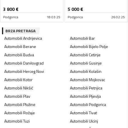
3 800
€
5 000
€
Podgorica
18.03.25
Podgorica
26.02.25
BRZA PRETRAGA
Automobili
Andrijevica
Automobili
Bar
Automobili
Berane
Automobili
Bijelo Polje
Automobili
Budva
Automobili
Cetinje
Automobili
Danilovgrad
Automobili
Gusinje
Automobili
Herceg Novi
Automobili
Kolašin
Automobili
Kotor
Automobili
Mojkovac
Automobili
Nikšić
Automobili
Petnjica
Automobili
Plav
Automobili
Pljevlja
Automobili
Plužine
Automobili
Podgorica
Automobili
Rožaje
Automobili
Tivat
Automobili
Tuzi
Automobili
Ulcinj