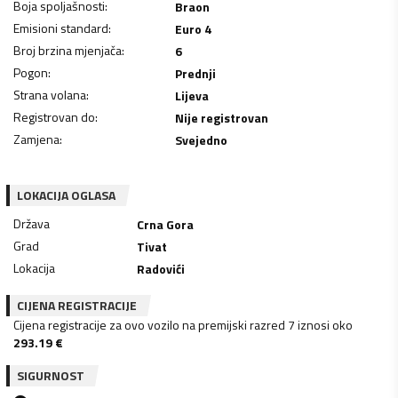
Boja spoljašnosti
:
Braon
Emisioni standard
:
Euro 4
Broj brzina mjenjača
:
6
Pogon
:
Prednji
Strana volana
:
Lijeva
Registrovan do
:
Nije registrovan
Zamjena
:
Svejedno
LOKACIJA OGLASA
Država
Crna Gora
Grad
Tivat
Lokacija
Radovići
CIJENA REGISTRACIJE
Cijena registracije za ovo vozilo na premijski razred 7 iznosi oko
293.19
€
SIGURNOST