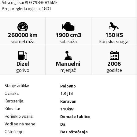
Šifra oglasa
:
AD375836876ME
Broj pregleda oglasa
:
1801
260000
km
1900
cm3
150
KS
kilometraža
kubikaža
konjska snaga
Dizel
Manuelni
2006
gorivo
mjenjač
godište
Stanje artikla
:
Polovno
Oznaka
:
1.9 jtd
Karoserija
:
Karavan
Kilovata
:
110
kW
Porijeklo vozila
:
Domaće tablice
Vodi se na mene
:
Da
Oštećenje
:
Bez oštećenja