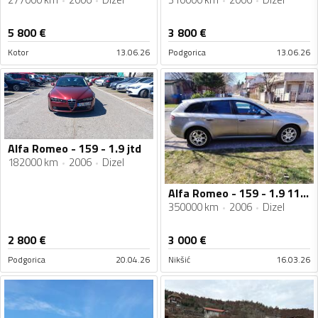
5 800
€
3 800
€
Kotor
13.06.26
Podgorica
13.06.26
Alfa Romeo - 159 - 1.9 jtd
182000 km
2006
Dizel
Alfa Romeo - 159 - 1.9 110kw
350000 km
2006
Dizel
2 800
€
3 000
€
Podgorica
20.04.26
Nikšić
16.03.26