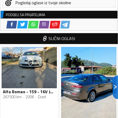
Pogledaj oglase iz tvoje okoline
PODIJELI SA PRIJATELJIMA
SLIČNI OGLASI
Alfa Romeo - 159 - 16V JTDm
267500 km
2006
Dizel