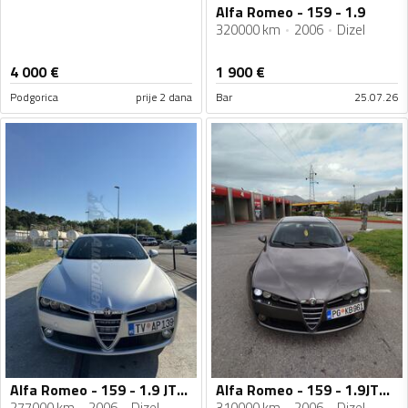
Alfa Romeo - 159 - 1.9
320000 km
2006
Dizel
4 000
€
1 900
€
Podgorica
prije 2 dana
Bar
25.07.26
Alfa Romeo - 159 - 1.9 JTDm
Alfa Romeo - 159 - 1.9JTDM
277000 km
2006
Dizel
310000 km
2006
Dizel