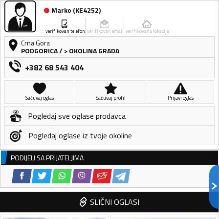
Marko
(
KE4252
)
verifikovan telefon
verifikovan email
verifikovana lokacija
Crna Gora
PODGORICA
/
> OKOLINA GRADA
+382 68 543 404
Sačuvaj oglas
Sačuvaj profil
Prijavi oglas
Pogledaj sve oglase prodavca
Pogledaj oglase iz tvoje okoline
PODIJELI SA PRIJATELJIMA
SLIČNI OGLASI