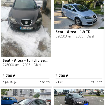
Seat - Altea - 1.9 TDI
390503 km
2005
Dizel
Seat - Altea - tdi (di crveno)
245000 km
2005
Dizel
3 700
€
3 700
€
Bijelo Polje
10.01.26
Nikšić
29.11.25