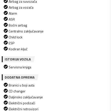
Airbag za suvozača
Airbag za vozača
Alarm
ASR
Bočni airbag
Centralno zaključavanje
Child lock
ESP
Kodiran ključ
ISTORIJA VOZILA
Servisna knjiga
DODATNA OPREMA
Branici u boji auta
CD changer
Daljinsko zaključavanje
Električni podizači
Električni retrovizori