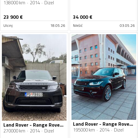
138000 km
2014
Dizel
23 900
€
34 000
€
Ulcinj
18.05.26
Nikšić
03.05.26
Land Rover - Range Rover Sport - 3.0TDV6
Land Rover - Range Rover Sport - 30d
195000 km
2014
Dizel
270000 km
2014
Dizel