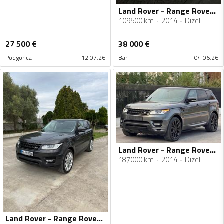
Land Rover - Range Rover Sport - HSE
109500 km
2014
Dizel
27 500
€
38 000
€
Podgorica
12.07.26
Bar
04.06.26
Land Rover - Range Rover Sport - 4.4 SDV8
187000 km
2014
Dizel
Land Rover - Range Rover Sport - Range Rover Sport 3.0 TDV6 HSE