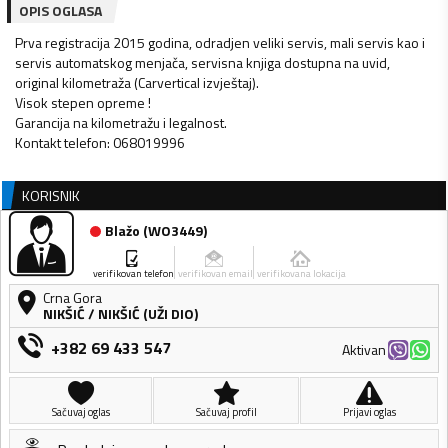
OPIS OGLASA
Prva registracija 2015 godina, odradjen veliki servis, mali servis kao i
servis automatskog menjača, servisna knjiga dostupna na uvid,
original kilometraža (Carvertical izvještaj).
Visok stepen opreme !
Garancija na kilometražu i legalnost.
Kontakt telefon: 068019996
KORISNIK
Blažo
(
WO3449
)
verifikovan telefon
verifikovan email
verifikovana lokacija
Crna Gora
NIKŠIĆ
/
NIKŠIĆ (UŽI DIO)
+382 69 433 547
Aktivan
Sačuvaj oglas
Sačuvaj profil
Prijavi oglas