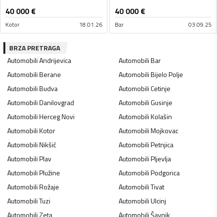
40 000
€
40 000
€
Kotor
18.01.26
Bar
03.09.25
BRZA PRETRAGA
Automobili
Andrijevica
Automobili
Bar
Automobili
Berane
Automobili
Bijelo Polje
Automobili
Budva
Automobili
Cetinje
Automobili
Danilovgrad
Automobili
Gusinje
Automobili
Herceg Novi
Automobili
Kolašin
Automobili
Kotor
Automobili
Mojkovac
Automobili
Nikšić
Automobili
Petnjica
Automobili
Plav
Automobili
Pljevlja
Automobili
Plužine
Automobili
Podgorica
Automobili
Rožaje
Automobili
Tivat
Automobili
Tuzi
Automobili
Ulcinj
Automobili
Zeta
Automobili
Šavnik