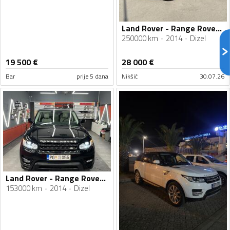
Land Rover - Range Rover Sport
250000 km
2014
Dizel
19 500
€
28 000
€
Bar
prije 5 dana
Nikšić
30.07.26
Land Rover - Range Rover Sport - 3.0 258 Ks
153000 km
2014
Dizel