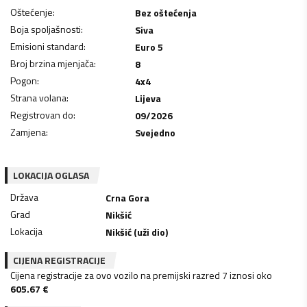
Oštećenje
:
Bez oštećenja
Boja spoljašnosti
:
Siva
Emisioni standard
:
Euro 5
Broj brzina mjenjača
:
8
Pogon
:
4x4
Strana volana
:
Lijeva
Registrovan do
:
09/2026
Zamjena
:
Svejedno
LOKACIJA OGLASA
Država
Crna Gora
Grad
Nikšić
Lokacija
Nikšić (uži dio)
CIJENA REGISTRACIJE
Cijena registracije za ovo vozilo na premijski razred 7 iznosi oko
605.67
€