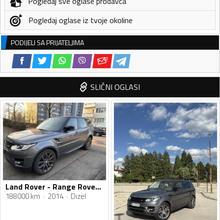
Pogledaj sve oglase prodavca
Pogledaj oglase iz tvoje okoline
PODIJELI SA PRIJATELJIMA
SLIČNI OGLASI
Land Rover - Range Rover Sport - 3.0
188000 km
2014
Dizel