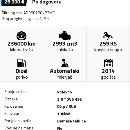
26 000
€
Po dogovoru
Šifra oglasa
:
AD388288783ME
Broj pregleda oglasa
:
4193
236000
km
2993
cm3
259
KS
kilometraža
kubikaža
konjska snaga
Dizel
Automatski
2014
gorivo
mjenjač
godište
Stanje artikla
:
Polovno
Oznaka
:
3.0 TDV6 HSE
Karoserija
:
Džip / SUV
Kilovata
:
190
kW
Porijeklo vozila
:
Domaće tablice
Vodi se na mene
:
Ne