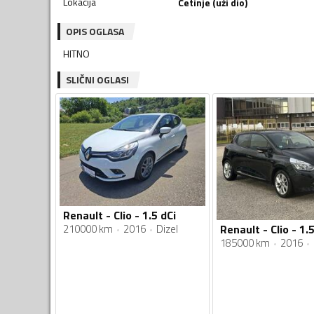
Lokacija
Cetinje (uži dio)
OPIS OGLASA
HITNO
SLIČNI OGLASI
Renault - Clio - 1.5 dCi
210000 km
2016
Dizel
Renault - Clio - 1.
185000 km
2016