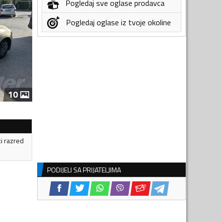
Pogledaj sve oglase prodavca
Pogledaj oglase iz tvoje okoline
10
ki razred
PODIJELI SA PRIJATELJIMA