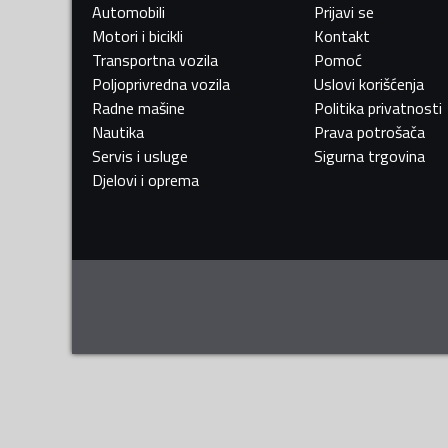
Automobili
Prijavi se
Motori i bicikli
Kontakt
Transportna vozila
Pomoć
Poljoprivredna vozila
Uslovi korišćenja
Radne mašine
Politika privatnosti
Nautika
Prava potrošača
Servis i usluge
Sigurna trgovina
Djelovi i oprema