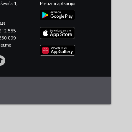
ševića 1,
Preuzmi aplikaciju
:
448
 312 555
 550 099
ler.me