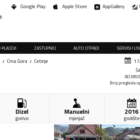
Google Play
Apple Store
AppGallery
 PLACEVI
ZASTUPNICI
AUTO OTPADI
SERVISI I U
Crna Gora
Cetinje
17
Ši
AD385
Broj pregleda o
Dizel
Manuelni
2016
gorivo
mjenjač
godište