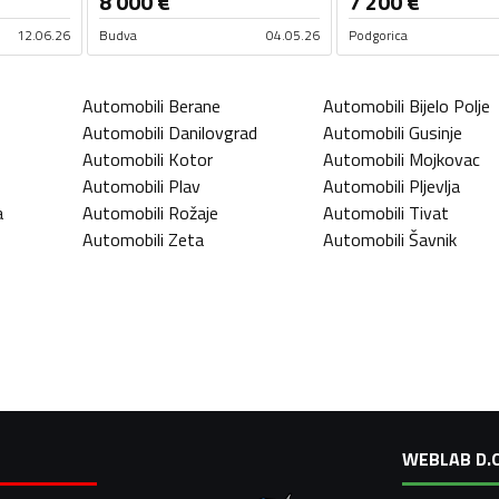
8 000
€
7 200
€
12.06.26
Budva
04.05.26
Podgorica
Automobili
Berane
Automobili
Bijelo Polje
Automobili
Danilovgrad
Automobili
Gusinje
Automobili
Kotor
Automobili
Mojkovac
Automobili
Plav
Automobili
Pljevlja
a
Automobili
Rožaje
Automobili
Tivat
Automobili
Zeta
Automobili
Šavnik
WEBLAB D.O