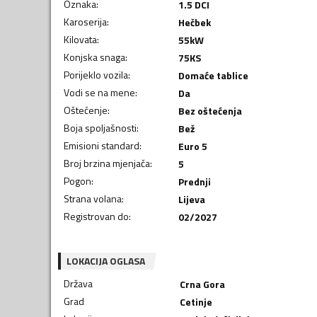
Oznaka
:
1.5 DCI
Karoserija
:
Hečbek
Kilovata
:
55
kW
Konjska snaga
:
75
KS
Porijeklo vozila
:
Domaće tablice
Vodi se na mene
:
Da
Oštećenje
:
Bez oštećenja
Boja spoljašnosti
:
Bež
Emisioni standard
:
Euro 5
Broj brzina mjenjača
:
5
Pogon
:
Prednji
Strana volana
:
Lijeva
Registrovan do
:
02/2027
LOKACIJA OGLASA
Država
Crna Gora
Grad
Cetinje