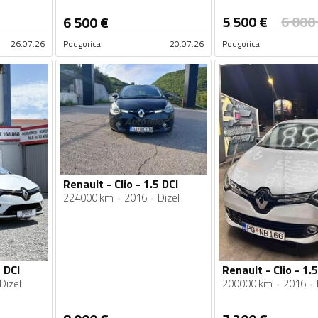
5 500
€
6 000
6 500
€
26.07.26
Podgorica
20.07.26
Podgorica
Renault - Clio - 1.5 DCI
224000 km
2016
Dizel
5 DCI
Renault - Clio - 1.5
Dizel
200000 km
2016