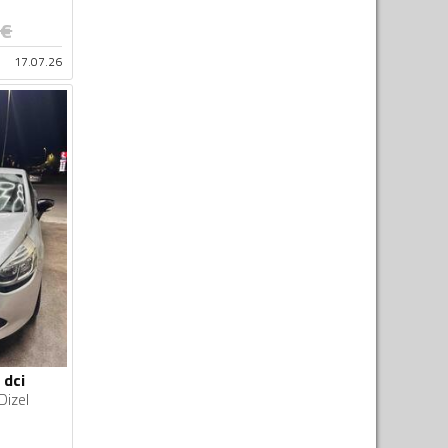
€
17.07.26
 dci
Dizel