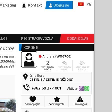
ME
Marketing
Kontakt
Uloguj se
SLUGE
REGISTRACIJA VOZILA
DODAJ OGLAS
KORISNIK
.04.2026
fra oglasa
:
Andjela
(
WO6706
)
020656ME
glasa
:
887
verifikovan
verifikovan
verifikovana
telefon
email
lokacija
Crna Gora
CETINJE
/
CETINJE (UŽI DIO)
+382 69 277 001
Aktivan
Sačuvaj oglas
Sačuvaj profil
Prijavi oglas