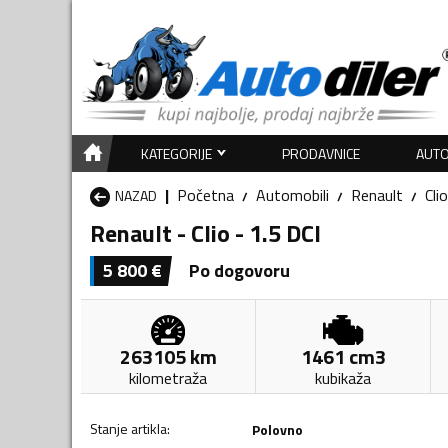
KATEGORIJE
PRODAVNICE
AUTO
Početna
Automobili
Renault
Clio
NAZAD
Renault - Clio - 1.5 DCI
5 800
€
Po dogovoru
263105
km
1461
cm3
kilometraža
kubikaža
Stanje artikla
:
Polovno