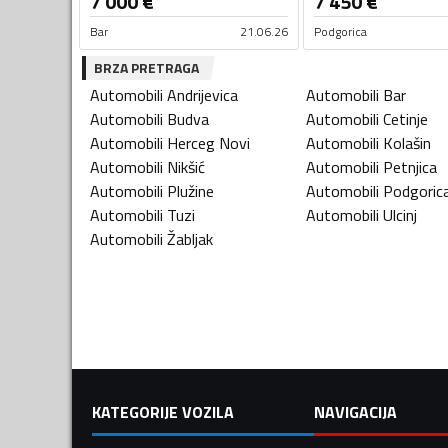
7 000
€
7 450
€
Bar
21.06.26
Podgorica
BRZA PRETRAGA
Automobili
Andrijevica
Automobili
Bar
Automobili
Budva
Automobili
Cetinje
Automobili
Herceg Novi
Automobili
Kolašin
Automobili
Nikšić
Automobili
Petnjica
Automobili
Plužine
Automobili
Podgoric
Automobili
Tuzi
Automobili
Ulcinj
Automobili
Žabljak
KATEGORIJE VOZILA
NAVIGACIJA