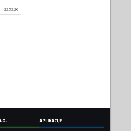
23.03.26
.O.
APLIKACIJE