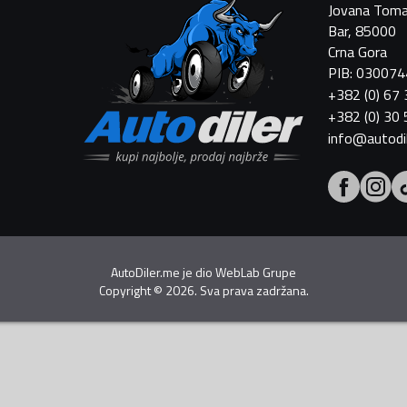
Jovana Toma
Bar, 85000
Crna Gora
PIB: 03007
+382 (0) 67
+382 (0) 30
info@autodi
AutoDiler.me je dio
WebLab Grupe
Copyright
©
2026. Sva prava zadržana.