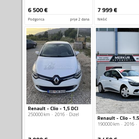
6 500
€
7 999
€
Podgorica
prije 2 dana
Nikšić
Renault - Clio - 1,5 DCI
250000 km
2016
Dizel
Renault - Clio - 1.
190000 km
2016