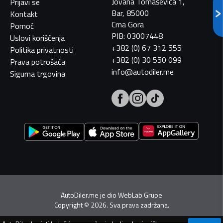
Jovana Tomaševića 1,
Prijavi se
Bar, 85000
Kontakt
Crna Gora
Pomoć
PIB: 03007448
Uslovi korišćenja
+382 (0) 67 312 555
Politika privatnosti
+382 (0) 30 550 099
Prava potrošača
info@autodiler.me
Sigurna trgovina
AutoDiler.me je dio
WebLab Grupe
Copyright
©
2026. Sva prava zadržana.