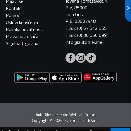
Jovana Tomaševića 1,
Prijavi se
Bar, 85000
Kontakt
Crna Gora
Pomoć
PIB: 03007448
Uslovi korišćenja
+382 (0) 67 312 555
Politika privatnosti
+382 (0) 30 550 099
Prava potrošača
info@autodiler.me
Sigurna trgovina
AutoDiler.me je dio
WebLab Grupe
Copyright
©
2026. Sva prava zadržana.