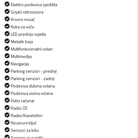
Elektro podesiva sjedišta
Grijači retrovizora
Krovni nosač
Kuka za vuču
LED prednja svjetla
Metalik boja
Multifunkcionalni volan
Multimedija
Navigacija
Parking senzori - prednji
Parking senzori - zadnji
Podesiva dubina volana
Podesiva visina volana
Putni računar
Radio CD
Radio/Kasetofon
Rezervni ključ
Senzori za kišu
Senzori za svjetla