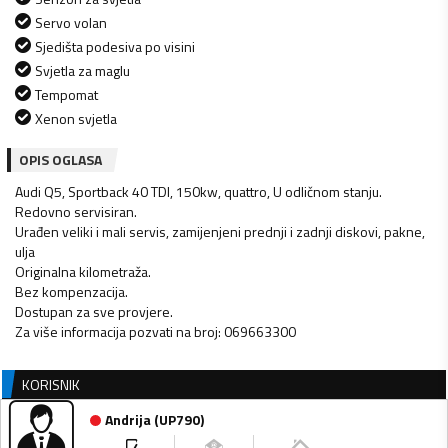
Servo volan
Sjedišta podesiva po visini
Svjetla za maglu
Tempomat
Xenon svjetla
OPIS OGLASA
Audi Q5, Sportback 40 TDI, 150kw, quattro, U odličnom stanju.
Redovno servisiran.
Urađen veliki i mali servis, zamijenjeni prednji i zadnji diskovi, pakne,
ulja
Originalna kilometraža.
Bez kompenzacija.
Dostupan za sve provjere.
Za više informacija pozvati na broj: 069663300
KORISNIK
Andrija
(
UP790
)