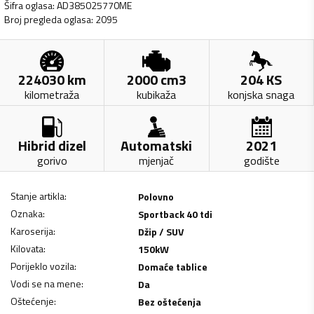
Šifra oglasa
:
AD385025770ME
Broj pregleda oglasa
:
2095
224030
km
2000
cm3
204
KS
kilometraža
kubikaža
konjska snaga
Hibrid dizel
Automatski
2021
gorivo
mjenjač
godište
Stanje artikla
:
Polovno
Oznaka
:
Sportback 40 tdi
Karoserija
:
Džip / SUV
Kilovata
:
150
kW
Porijeklo vozila
:
Domaće tablice
Vodi se na mene
:
Da
Oštećenje
:
Bez oštećenja