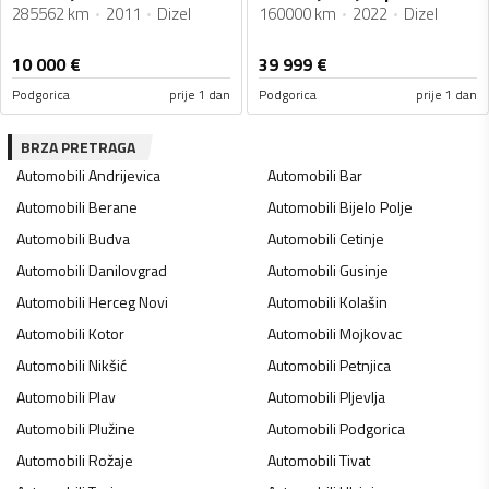
285562 km
2011
Dizel
160000 km
2022
Dizel
10 000
€
39 999
€
Podgorica
prije 1 dan
Podgorica
prije 1 dan
BRZA PRETRAGA
Automobili
Andrijevica
Automobili
Bar
Automobili
Berane
Automobili
Bijelo Polje
Automobili
Budva
Automobili
Cetinje
Automobili
Danilovgrad
Automobili
Gusinje
Automobili
Herceg Novi
Automobili
Kolašin
Automobili
Kotor
Automobili
Mojkovac
Automobili
Nikšić
Automobili
Petnjica
Automobili
Plav
Automobili
Pljevlja
Automobili
Plužine
Automobili
Podgorica
Automobili
Rožaje
Automobili
Tivat