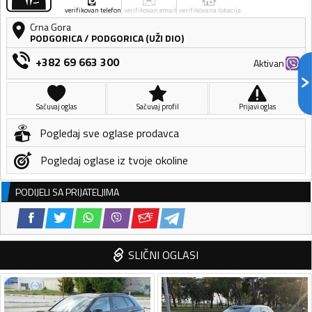
verifikovan telefon
verifikovan email
verifikovana lokacija
Crna Gora
PODGORICA
/
PODGORICA (UŽI DIO)
+382 69 663 300
Aktivan
Sačuvaj oglas
Sačuvaj profil
Prijavi oglas
Pogledaj sve oglase prodavca
Pogledaj oglase iz tvoje okoline
PODIJELI SA PRIJATELJIMA
SLIČNI OGLASI