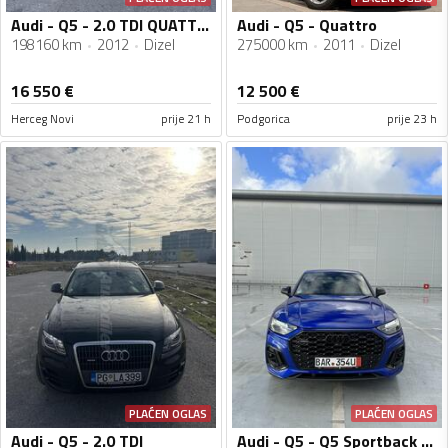
Audi - Q5 - 2.0 TDI QUATTRO
Audi - Q5 - Quattro
198160 km
2012
Dizel
275000 km
2011
Dizel
16 550
€
12 500
€
Herceg Novi
prije 21 h
Podgorica
prije 23 h
PLAĆEN OGLAS
PLAĆEN OGLAS
Audi - Q5 - 2.0 TDI
Audi - Q5 - Q5 Sportback S line