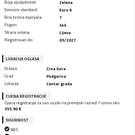
Boja spoljašnosti
:
Zelena
Emisioni standard
:
Euro 6
Broj brzina mjenjača
:
7
Pogon
:
4x4
Strana volana
:
Lijeva
Registrovan do
:
03/2027
LOKACIJA OGLASA
Država
Crna Gora
Grad
Podgorica
Lokacija
Centar grada
CIJENA REGISTRACIJE
Cijena registracije za ovo vozilo na premijski razred 7 iznosi oko
355.90
€
SIGURNOST
ABS