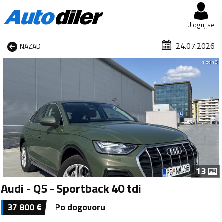
Uloguj se
24.07.2026
NAZAD
1 od 13
13
Audi - Q5 - Sportback 40 tdi
37 800
€
Po dogovoru