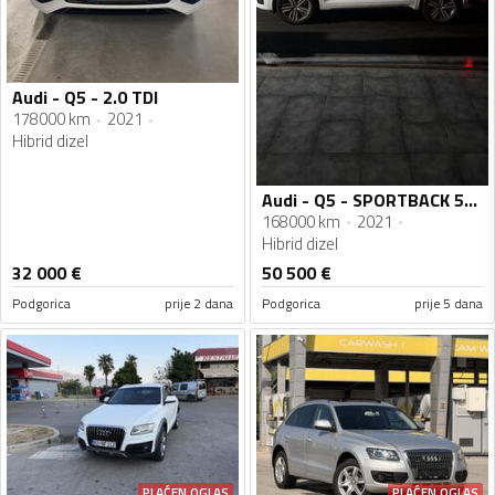
Audi - Q5 - 2.0 TDI
178000 km
2021
Hibrid dizel
Audi - Q5 - SPORTBACK 50TDI Quattro S line
168000 km
2021
Hibrid dizel
32 000
€
50 500
€
Podgorica
prije 2 dana
Podgorica
prije 5 dana
PLAĆEN OGLAS
PLAĆEN OGLAS