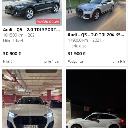
PLAĆEN OGLAS
Audi - Q5 - 2.0 TDI SPORT QUATTRO 12/2021
Audi - Q5 - 2.0 TDI 204 KS 4x4
181500 km
2021
179000 km
2021
Hibrid dizel
Hibrid dizel
30 900
€
31 900
€
Nikšić
prije 1 dan
Podgorica
prije 9 h