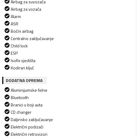
Airbag za suvozača
Airbag za vozača
Alarm
ASR
Bočni airbag
Centralno zaključavanje
Child lock
ESP
Isofix sjedišta
Kodiran ključ
DODATNA OPREMA
Aluminijumske felne
Bluetooth
Branici u boji auta
CD changer
Daljinsko zaključavanje
Električni podizači
Električni retrovizori