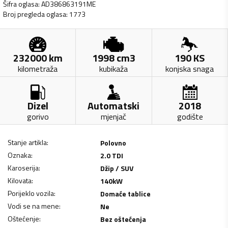
Šifra oglasa
:
AD386863191ME
Broj pregleda oglasa
:
1773
232000
km
1998
cm3
190
KS
kilometraža
kubikaža
konjska snaga
Dizel
Automatski
2018
gorivo
mjenjač
godište
Stanje artikla
:
Polovno
Oznaka
:
2.0 TDI
Karoserija
:
Džip / SUV
Kilovata
:
140
kW
Porijeklo vozila
:
Domaće tablice
Vodi se na mene
:
Ne
Oštećenje
:
Bez oštećenja