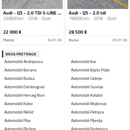
Audi - Q5 - 2.0 TDI S-LINE QUATROO
Audi - Q5 - 2.0 tdi
230860 km
2018
Dizel
190000 km
2018
Dizel
22 000
€
28 500
€
Pljevlja
14.07.26
Budva
05.07.26
BRZA PRETRAGA
Automobili
Andrijevica
Automobili
Bar
Automobili
Berane
Automobili
Bijelo Polje
Automobili
Budva
Automobili
Cetinje
Automobili
Danilovgrad
Automobili
Gusinje
Automobili
Herceg Novi
Automobili
Kolašin
Automobili
Kotor
Automobili
Mojkovac
Automobili
Nikšić
Automobili
Petnjica
Automobili
Plav
Automobili
Pljevlja
Automobili
Plužine
Automobili
Podgorica