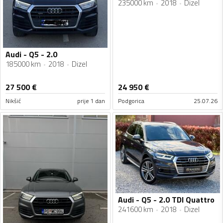
235000 km
2018
Dizel
Audi - Q5 - 2.0
185000 km
2018
Dizel
27 500
€
24 950
€
Nikšić
prije 1 dan
Podgorica
25.07.26
Audi - Q5 - 2.0 TDI Quattro
241600 km
2018
Dizel