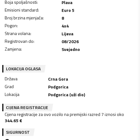
Boja spoljašnosti
:
Plava
Emisioni standard
:
Euro 5
Broj brzina mjenjača
:
8
Pogon
:
4x4
Strana volana
:
Lijeva
Registrovan do
:
08/2026
Zamjena
:
Svejedno
LOKACIJA OGLASA
Država
Crna Gora
Grad
Podgorica
Lokacija
Podgorica (uži dio)
CIJENA REGISTRACIJE
Cijena registracije za ovo vozilo na premijski razred 7 iznosi oko
344.65
€
SIGURNOST