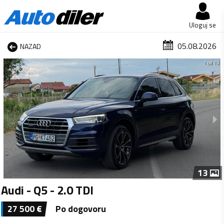
Uloguj se
05.08.2026
NAZAD
1 od 13
13
Audi - Q5 - 2.0 TDI
27 500
€
Po dogovoru