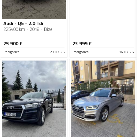
Audi - Q5 - 2.0 Tdi
225400 km
2018
Dizel
25 900
€
23 999
€
Podgorica
23.07.26
Podgorica
14.07.26