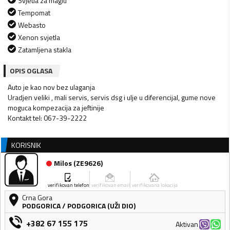
Svjetla za maglu
Tempomat
Webasto
Xenon svjetla
Zatamljena stakla
OPIS OGLASA
Auto je kao nov bez ulaganja
Uradjen veliki , mali servis, servis dsg i ulje u diferencijal, gume nove
moguca kompezacija za jeftinije
Kontakt tel: 067-39-2222
KORISNIK
Milos
(
ZE9626
)
verifikovan telefon
verifikovan email
verifikovana lokacija
Crna Gora
PODGORICA
/
PODGORICA (UŽI DIO)
+382 67 155 175
Aktivan