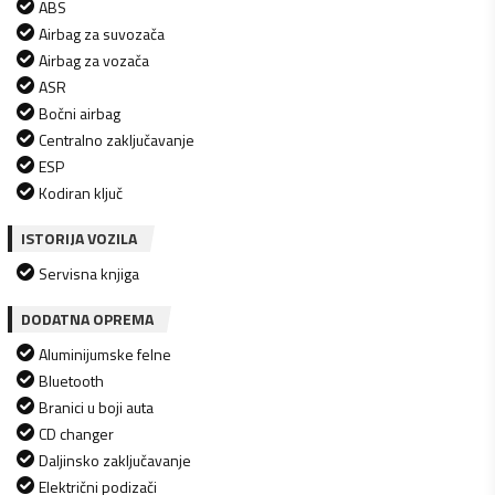
ABS
Airbag za suvozača
Airbag za vozača
ASR
Bočni airbag
Centralno zaključavanje
ESP
Kodiran ključ
ISTORIJA VOZILA
Servisna knjiga
DODATNA OPREMA
Aluminijumske felne
Bluetooth
Branici u boji auta
CD changer
Daljinsko zaključavanje
Električni podizači