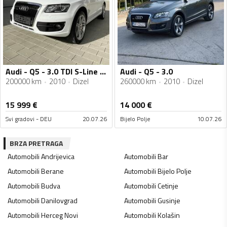
Audi - Q5 - 3.0 TDI S-Line Plus ACC/TEMPO/ALCA
Audi - Q5 - 3.0
200000 km
2010
Dizel
260000 km
2010
Dizel
15 999
€
14 000
€
Svi gradovi - DEU
20.07.26
Bijelo Polje
10.07.26
BRZA PRETRAGA
Automobili
Andrijevica
Automobili
Bar
Automobili
Berane
Automobili
Bijelo Polje
Automobili
Budva
Automobili
Cetinje
Automobili
Danilovgrad
Automobili
Gusinje
Automobili
Herceg Novi
Automobili
Kolašin