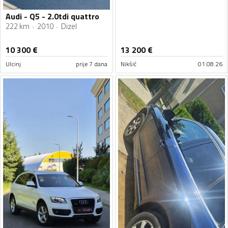
Audi - Q5 - 2.0tdi quattro
222 km
2010
Dizel
10 300
€
13 200
€
Ulcinj
prije 7 dana
Nikšić
01.08.26