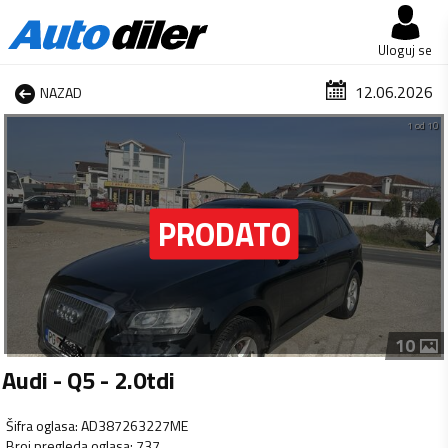
Uloguj se
12.06.2026
NAZAD
1 od 10
10
Audi - Q5 - 2.0tdi
Šifra oglasa
:
AD387263227ME
Broj pregleda oglasa
:
737