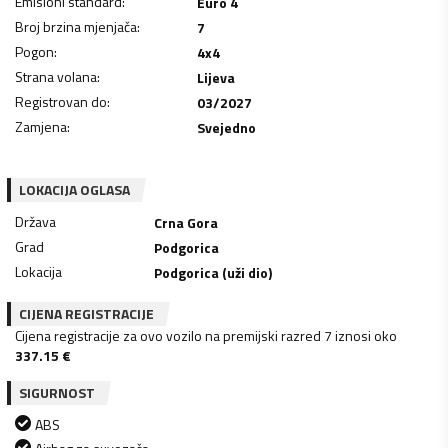
Emisioni standard
:
Euro 4
Broj brzina mjenjača
:
7
Pogon
:
4x4
Strana volana
:
Lijeva
Registrovan do
:
03/2027
Zamjena
:
Svejedno
LOKACIJA OGLASA
Država
Crna Gora
Grad
Podgorica
Lokacija
Podgorica (uži dio)
CIJENA REGISTRACIJE
Cijena registracije za ovo vozilo na premijski razred 7 iznosi oko
337.15
€
SIGURNOST
ABS