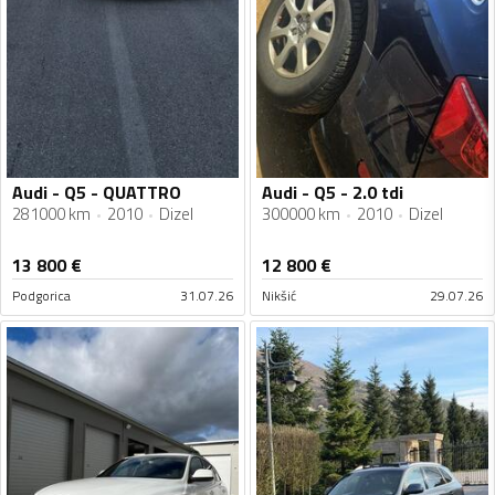
Audi - Q5 - QUATTRO
Audi - Q5 - 2.0 tdi
281000 km
2010
Dizel
300000 km
2010
Dizel
13 800
€
12 800
€
Podgorica
31.07.26
Nikšić
29.07.26