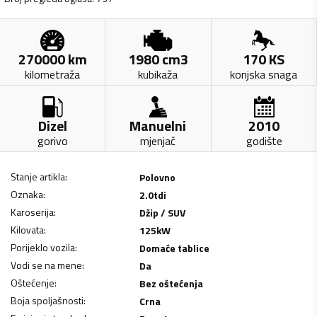
270000
km
1980
cm3
170
KS
kilometraža
kubikaža
konjska snaga
Dizel
Manuelni
2010
gorivo
mjenjač
godište
Stanje artikla
:
Polovno
Oznaka
:
2.0tdi
Karoserija
:
Džip / SUV
Kilovata
:
125
kW
Porijeklo vozila
:
Domaće tablice
Vodi se na mene
:
Da
Oštećenje
:
Bez oštećenja
Boja spoljašnosti
:
Crna