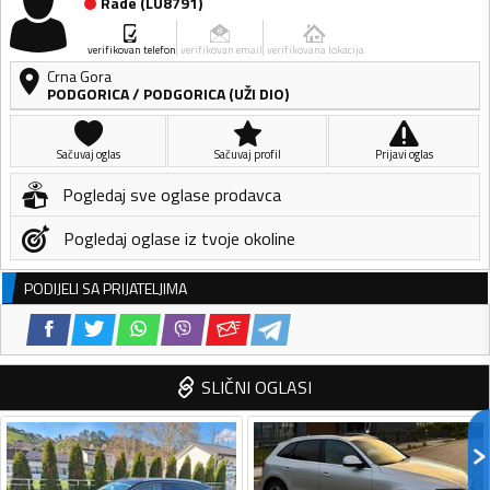
Rade
(
LU8791
)
verifikovan telefon
verifikovan email
verifikovana lokacija
Crna Gora
PODGORICA
/
PODGORICA (UŽI DIO)
Sačuvaj oglas
Sačuvaj profil
Prijavi oglas
Pogledaj sve oglase prodavca
Pogledaj oglase iz tvoje okoline
PODIJELI SA PRIJATELJIMA
SLIČNI OGLASI