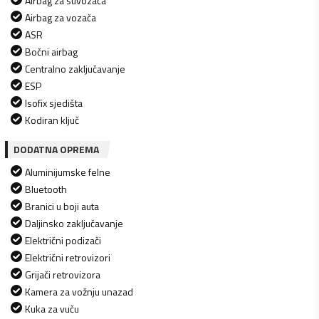
Airbag za suvozača
Airbag za vozača
ASR
Bočni airbag
Centralno zaključavanje
ESP
Isofix sjedišta
Kodiran ključ
DODATNA OPREMA
Aluminijumske felne
Bluetooth
Branici u boji auta
Daljinsko zaključavanje
Električni podizači
Električni retrovizori
Grijači retrovizora
Kamera za vožnju unazad
Kuka za vuču