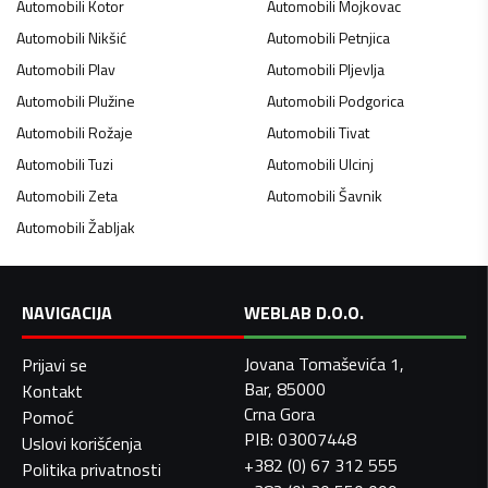
Automobili
Kotor
Automobili
Mojkovac
Automobili
Nikšić
Automobili
Petnjica
Automobili
Plav
Automobili
Pljevlja
Automobili
Plužine
Automobili
Podgorica
Automobili
Rožaje
Automobili
Tivat
Automobili
Tuzi
Automobili
Ulcinj
Automobili
Zeta
Automobili
Šavnik
Automobili
Žabljak
NAVIGACIJA
WEBLAB D.O.O.
Jovana Tomaševića 1,
Prijavi se
Bar, 85000
Kontakt
Crna Gora
Pomoć
PIB: 03007448
Uslovi korišćenja
+382 (0) 67 312 555
Politika privatnosti