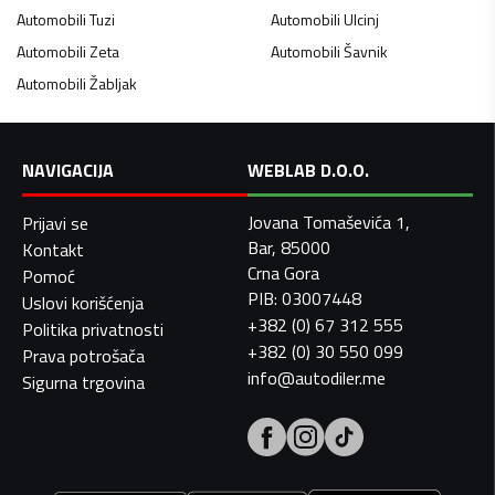
Automobili
Tuzi
Automobili
Ulcinj
Automobili
Zeta
Automobili
Šavnik
Automobili
Žabljak
NAVIGACIJA
WEBLAB D.O.O.
Jovana Tomaševića 1,
Prijavi se
Bar, 85000
Kontakt
Crna Gora
Pomoć
PIB: 03007448
Uslovi korišćenja
+382 (0) 67 312 555
Politika privatnosti
+382 (0) 30 550 099
Prava potrošača
info@autodiler.me
Sigurna trgovina