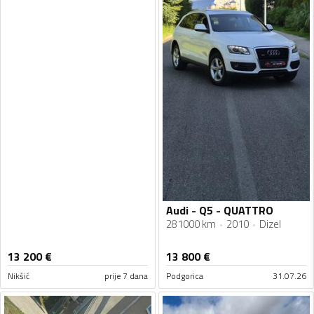
Audi - Q5 - QUATTRO
281000 km
2010
Dizel
13 200
€
13 800
€
Nikšić
prije 7 dana
Podgorica
31.07.26