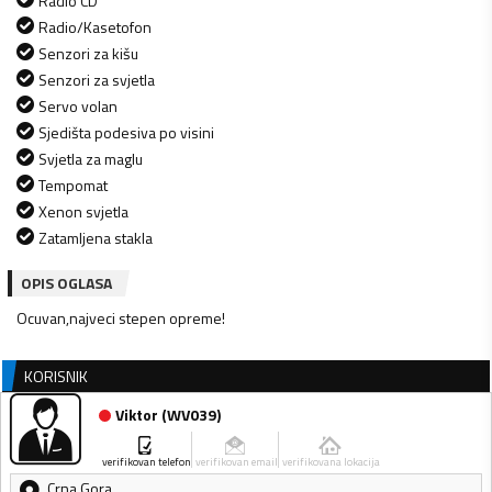
Radio CD
Radio/Kasetofon
Senzori za kišu
Senzori za svjetla
Servo volan
Sjedišta podesiva po visini
Svjetla za maglu
Tempomat
Xenon svjetla
Zatamljena stakla
OPIS OGLASA
Ocuvan,najveci stepen opreme!
KORISNIK
Viktor
(
WV039
)
verifikovan telefon
verifikovan email
verifikovana lokacija
Crna Gora