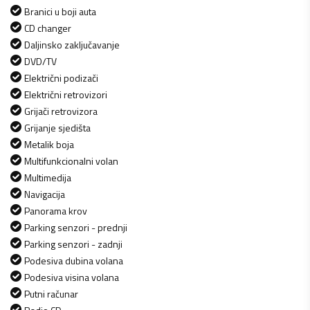
Branici u boji auta
CD changer
Daljinsko zaključavanje
DVD/TV
Električni podizači
Električni retrovizori
Grijači retrovizora
Grijanje sjedišta
Metalik boja
Multifunkcionalni volan
Multimedija
Navigacija
Panorama krov
Parking senzori - prednji
Parking senzori - zadnji
Podesiva dubina volana
Podesiva visina volana
Putni računar