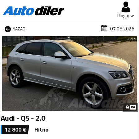
Uloguj se
07.08.2026
NAZAD
1 od 9
9
Audi - Q5 - 2.0
12 800
€
Hitno