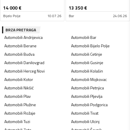
14 000
€
13 350
€
Bijelo Polje
10.07.26
Bar
24.06.26
BRZA PRETRAGA
Automobili
Andrijevica
Automobili
Bar
Automobili
Berane
Automobili
Bijelo Polje
Automobili
Budva
Automobili
Cetinje
Automobili
Danilovgrad
Automobili
Gusinje
Automobili
Herceg Novi
Automobili
Kolašin
Automobili
Kotor
Automobili
Mojkovac
Automobili
Nikšić
Automobili
Petnjica
Automobili
Plav
Automobili
Pljevlja
Automobili
Plužine
Automobili
Podgorica
Automobili
Rožaje
Automobili
Tivat
Automobili
Tuzi
Automobili
Ulcinj
Automobili
Zeta
Automobili
Šavnik