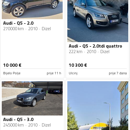
Audi - Q5 - 2.0
270000 km
2010
Dizel
Audi - Q5 - 2.0tdi quattro
222 km
2010
Dizel
10 000
€
10 300
€
Bijelo Polje
prije 11 h
Ulcinj
prije 7 dana
Audi - Q5 - 3.0
245000 km
2010
Dizel