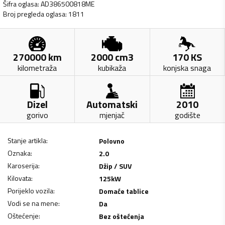
Šifra oglasa
:
AD386500818ME
Broj pregleda oglasa
:
1811
270000
km
2000
cm3
170
KS
kilometraža
kubikaža
konjska snaga
Dizel
Automatski
2010
gorivo
mjenjač
godište
Stanje artikla
:
Polovno
Oznaka
:
2.0
Karoserija
:
Džip / SUV
Kilovata
:
125
kW
Porijeklo vozila
:
Domaće tablice
Vodi se na mene
:
Da
Oštećenje
:
Bez oštećenja