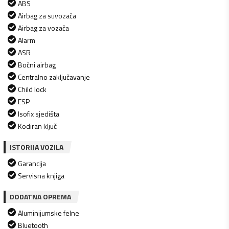
ABS
Airbag za suvozača
Airbag za vozača
Alarm
ASR
Bočni airbag
Centralno zaključavanje
Child lock
ESP
Isofix sjedišta
Kodiran ključ
ISTORIJA VOZILA
Garancija
Servisna knjiga
DODATNA OPREMA
Aluminijumske felne
Bluetooth