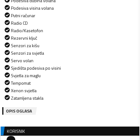
Podesiva dubina volana
Podesiva visina volana
Putni računar
Radio CD
Radio/Kasetofon
Rezervni ključ
Senzori za kišu
Senzori za svjetla
Servo volan
Sjedišta podesiva po visini
Svjetla za maglu
Tempomat
Xenon svjetla
Zatamljena stakla
OPIS OGLASA
KORISNIK