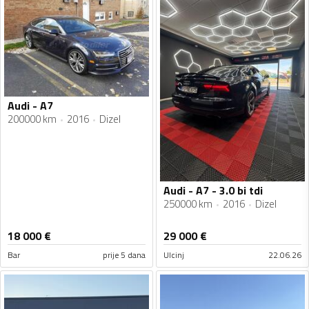
Audi - A7
200000 km
2016
Dizel
Audi - A7 - 3.0 bi tdi
250000 km
2016
Dizel
18 000
€
29 000
€
Bar
prije 5 dana
Ulcinj
22.06.26