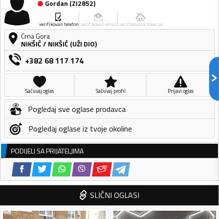
Gordan
(
ZI2852
)
verifikovan telefon
verifikovan email
verifikovana lokacija
Crna Gora
NIKŠIĆ
/
NIKŠIĆ (UŽI DIO)
+382 68 117 174
Sačuvaj oglas
Sačuvaj profil
Prijavi oglas
Pogledaj sve oglase prodavca
Pogledaj oglase iz tvoje okoline
PODIJELI SA PRIJATELJIMA
SLIČNI OGLASI