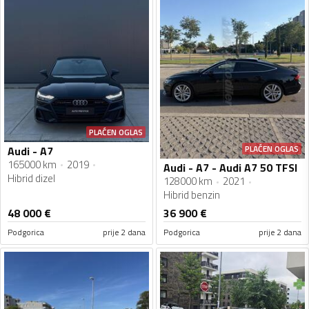
PLAĆEN OGLAS
PLAĆEN OGLAS
Audi - A7
165000 km
2019
Audi - A7 - Audi A7 50 TFSI
Hibrid dizel
128000 km
2021
Hibrid benzin
48 000
€
36 900
€
Podgorica
prije 2 dana
Podgorica
prije 2 dana