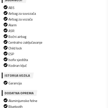
ABS
Airbag za suvozača
Airbag za vozača
Alarm
ASR
Bočni airbag
Centralno zaključavanje
Child lock
ESP
Isofix sjedišta
Kodiran ključ
ISTORIJA VOZILA
Garancija
DODATNA OPREMA
Aluminijumske felne
Bluetooth