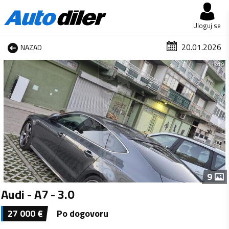
Uloguj se
20.01.2026
NAZAD
1 od 9
9
Audi - A7 - 3.0
27 000
€
Po dogovoru