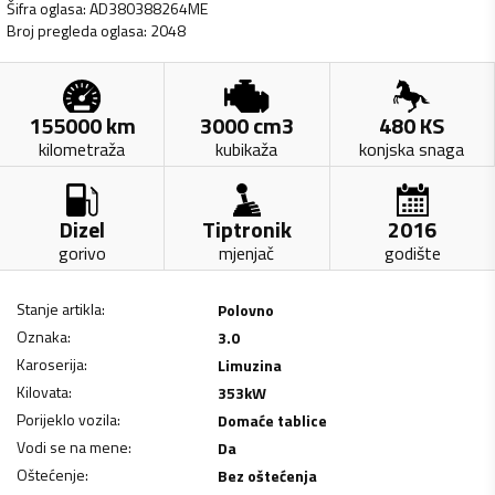
Šifra oglasa
:
AD380388264ME
Broj pregleda oglasa
:
2048
155000
km
3000
cm3
480
KS
kilometraža
kubikaža
konjska snaga
Dizel
Tiptronik
2016
gorivo
mjenjač
godište
Stanje artikla
:
Polovno
Oznaka
:
3.0
Karoserija
:
Limuzina
Kilovata
:
353
kW
Porijeklo vozila
:
Domaće tablice
Vodi se na mene
:
Da
Oštećenje
:
Bez oštećenja