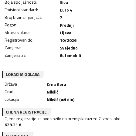
Boja spoljašnosti
:
Siva
Emisioni standard
:
Euro 4
Broj brzina mjenjača
:
7
Pogon
:
Prednji
Strana volana
:
Lijeva
Registrovan do
:
10/2026
Zamjena
:
Svejedno
Zamjena za
:
Automobili
LOKACIJA OGLASA
Država
Crna Gora
Grad
Nikšić
Lokacija
Nikšić (uži dio)
CIJENA REGISTRACIJE
Cijena registracije za ovo vozilo na premijski razred 7 iznosi oko
628.21
€
SIGURNOST