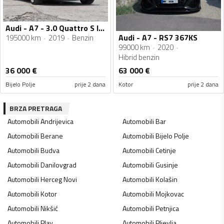
Audi - A7 - 3.0 Quattro S line
Audi - A7 - RS7 367KS
195000 km
2019
Benzin
99000 km
2020
Hibrid benzin
36 000
€
63 000
€
Bijelo Polje
prije 2 dana
Kotor
prije 2 dana
BRZA PRETRAGA
Automobili
Andrijevica
Automobili
Bar
Automobili
Berane
Automobili
Bijelo Polje
Automobili
Budva
Automobili
Cetinje
Automobili
Danilovgrad
Automobili
Gusinje
Automobili
Herceg Novi
Automobili
Kolašin
Automobili
Kotor
Automobili
Mojkovac
Automobili
Nikšić
Automobili
Petnjica
Automobili
Plav
Automobili
Pljevlja