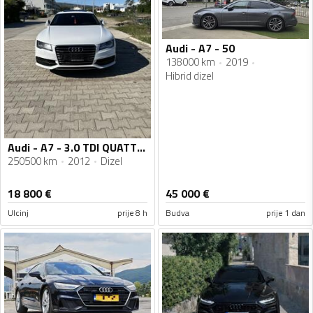
Audi - A7 - 50
138000 km
2019
Hibrid dizel
Audi - A7 - 3.0 TDI QUATTRO
250500 km
2012
Dizel
18 800
€
45 000
€
Ulcinj
prije 8 h
Budva
prije 1 dan