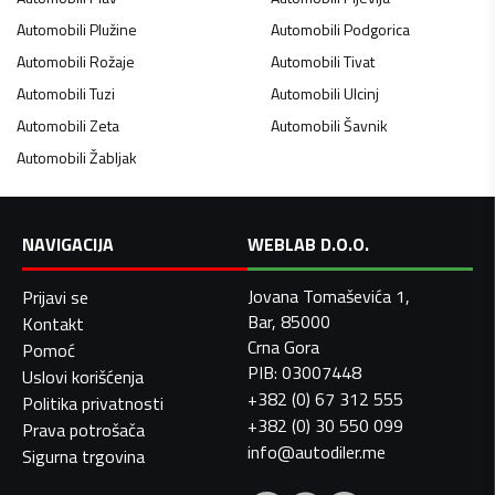
Automobili
Plužine
Automobili
Podgorica
Automobili
Rožaje
Automobili
Tivat
Automobili
Tuzi
Automobili
Ulcinj
Automobili
Zeta
Automobili
Šavnik
Automobili
Žabljak
NAVIGACIJA
WEBLAB D.O.O.
Jovana Tomaševića 1,
Prijavi se
Bar, 85000
Kontakt
Crna Gora
Pomoć
PIB: 03007448
Uslovi korišćenja
+382 (0) 67 312 555
Politika privatnosti
+382 (0) 30 550 099
Prava potrošača
info@autodiler.me
Sigurna trgovina