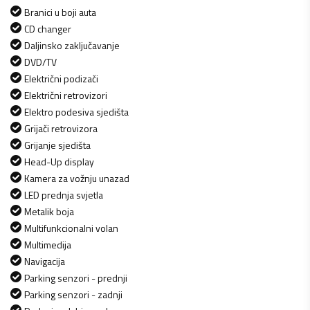
Branici u boji auta
CD changer
Daljinsko zaključavanje
DVD/TV
Električni podizači
Električni retrovizori
Elektro podesiva sjedišta
Grijači retrovizora
Grijanje sjedišta
Head-Up display
Kamera za vožnju unazad
LED prednja svjetla
Metalik boja
Multifunkcionalni volan
Multimedija
Navigacija
Parking senzori - prednji
Parking senzori - zadnji