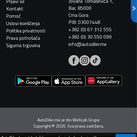
Jovana Tomaševića 1,
Prijavi se
Bar, 85000
Kontakt
Crna Gora
Pomoć
PIB: 03007448
Uslovi korišćenja
+382 (0) 67 312 555
Politika privatnosti
+382 (0) 30 550 099
Prava potrošača
info@autodiler.me
Sigurna trgovina
AutoDiler.me je dio
WebLab Grupe
Copyright
©
2026. Sva prava zadržana.