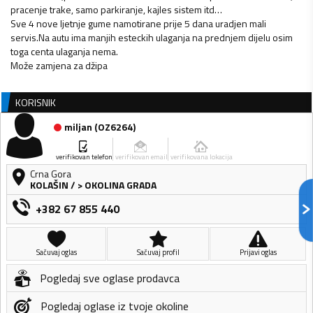
pracenje trake, samo parkiranje, kajles sistem itd…
Sve 4 nove ljetnje gume namotirane prije 5 dana uradjen mali
servis.Na autu ima manjih esteckih ulaganja na prednjem dijelu osim
toga centa ulaganja nema.
Može zamjena za džipa
KORISNIK
miljan
(
OZ6264
)
verifikovan telefon
verifikovan email
verifikovana lokacija
Crna Gora
KOLAŠIN
/
> OKOLINA GRADA
+382 67 855 440
Sačuvaj oglas
Sačuvaj profil
Prijavi oglas
Pogledaj sve oglase prodavca
Pogledaj oglase iz tvoje okoline