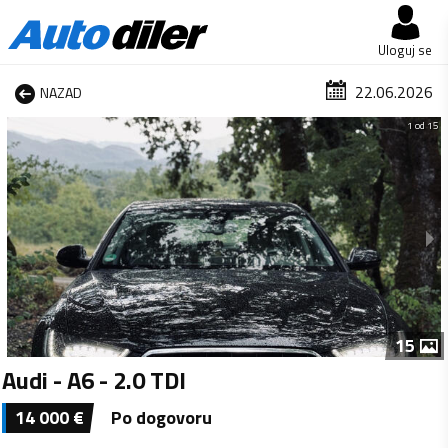
Uloguj se
22.06.2026
NAZAD
1 od 15
15
Audi - A6 - 2.0 TDI
14 000
€
Po dogovoru