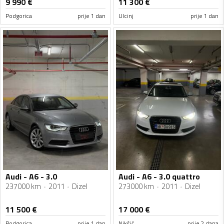
9 990
€
11 300
€
Podgorica
prije 1 dan
Ulcinj
prije 1 dan
Audi - A6 - 3.0
Audi - A6 - 3.0 quattro
237000 km
2011
Dizel
273000 km
2011
Dizel
11 500
€
17 000
€
Podgorica
prije 1 dan
Nikšić
prije 2 dana