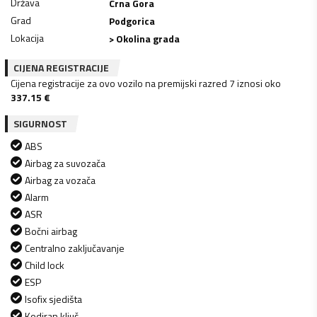
Država
Crna Gora
Grad
Podgorica
Lokacija
> Okolina grada
CIJENA REGISTRACIJE
Cijena registracije za ovo vozilo na premijski razred 7 iznosi oko
337.15
€
SIGURNOST
ABS
Airbag za suvozača
Airbag za vozača
Alarm
ASR
Bočni airbag
Centralno zaključavanje
Child lock
ESP
Isofix sjedišta
Kodiran ključ