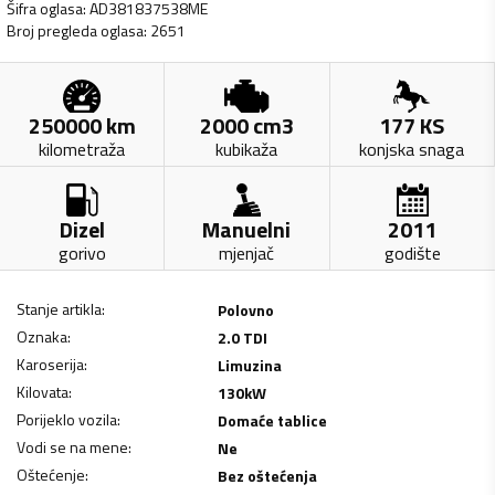
Šifra oglasa
:
AD381837538ME
Broj pregleda oglasa
:
2651
250000
km
2000
cm3
177
KS
kilometraža
kubikaža
konjska snaga
Dizel
Manuelni
2011
gorivo
mjenjač
godište
Stanje artikla
:
Polovno
Oznaka
:
2.0 TDI
Karoserija
:
Limuzina
Kilovata
:
130
kW
Porijeklo vozila
:
Domaće tablice
Vodi se na mene
:
Ne
Oštećenje
:
Bez oštećenja