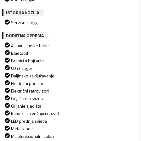
ISTORIJA VOZILA
Servisna knjiga
DODATNA OPREMA
Aluminijumske felne
Bluetooth
Branici u boji auta
CD changer
Daljinsko zaključavanje
Električni podizači
Električni retrovizori
Grijači retrovizora
Grijanje sjedišta
Kamera za vožnju unazad
LED prednja svjetla
Metalik boja
Multifunkcionalni volan