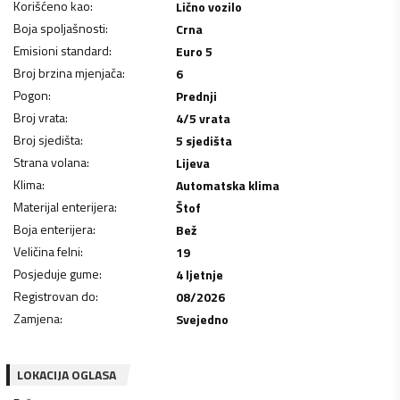
Korišćeno kao
:
Lično vozilo
Boja spoljašnosti
:
Crna
Emisioni standard
:
Euro 5
Broj brzina mjenjača
:
6
Pogon
:
Prednji
Broj vrata
:
4/5 vrata
Broj sjedišta
:
5 sjedišta
Strana volana
:
Lijeva
Klima
:
Automatska klima
Materijal enterijera
:
Štof
Boja enterijera
:
Bež
Veličina felni
:
19
Posjeduje gume
:
4 ljetnje
Registrovan do
:
08/2026
Zamjena
:
Svejedno
LOKACIJA OGLASA