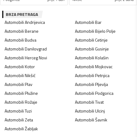
BRZA PRETRAGA
Automobili
Andrijevica
Automobili
Bar
Automobili
Berane
Automobili
Bijelo Polje
Automobili
Budva
Automobili
Cetinje
Automobili
Danilovgrad
Automobili
Gusinje
Automobili
Herceg Novi
Automobili
Kolašin
Automobili
Kotor
Automobili
Mojkovac
Automobili
Nikšić
Automobili
Petnjica
Automobili
Plav
Automobili
Pljevlja
Automobili
Plužine
Automobili
Podgorica
Automobili
Rožaje
Automobili
Tivat
Automobili
Tuzi
Automobili
Ulcinj
Automobili
Zeta
Automobili
Šavnik
Automobili
Žabljak