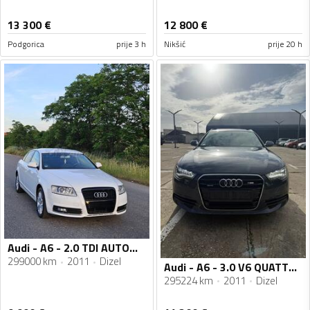
13 300
€
12 800
€
Podgorica
prije 3 h
Nikšić
prije 20 h
Audi - A6 - 2.0 TDI AUTOMATIK
299000 km
2011
Dizel
Audi - A6 - 3.0 V6 QUATTRO
295224 km
2011
Dizel