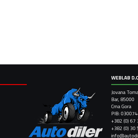
WEBLAB D.O
Jovana Toma
Bar, 85000
Crna Gora
PIB: 03007
+382 (0) 67
+382 (0) 30
info@autodi