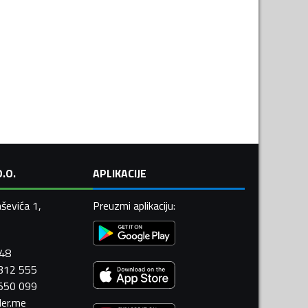
.O.
APLIKACIJE
ševića 1,
Preuzmi aplikaciju
:
448
 312 555
 550 099
ler.me