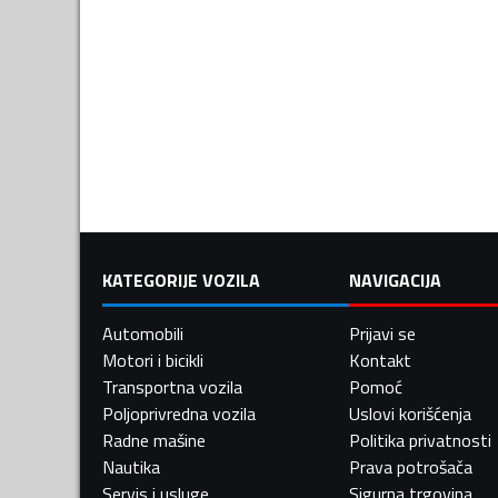
KATEGORIJE VOZILA
NAVIGACIJA
Automobili
Prijavi se
Motori i bicikli
Kontakt
Transportna vozila
Pomoć
Poljoprivredna vozila
Uslovi korišćenja
Radne mašine
Politika privatnosti
Nautika
Prava potrošača
Servis i usluge
Sigurna trgovina