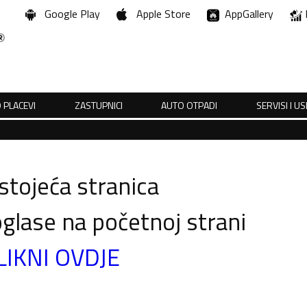
Google Play
Apple Store
AppGallery
 PLACEVI
ZASTUPNICI
AUTO OTPADI
SERVISI I U
tojeća stranica
glase na početnoj strani
LIKNI OVDJE