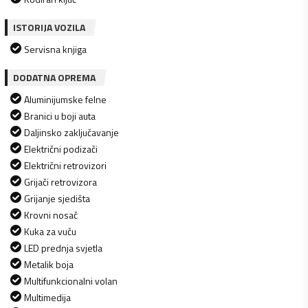
ISTORIJA VOZILA
Servisna knjiga
DODATNA OPREMA
Aluminijumske felne
Branici u boji auta
Daljinsko zaključavanje
Električni podizači
Električni retrovizori
Grijači retrovizora
Grijanje sjedišta
Krovni nosač
Kuka za vuču
LED prednja svjetla
Metalik boja
Multifunkcionalni volan
Multimedija