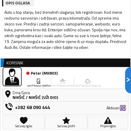
OPIS OGLASA
Auto u top stanju, bez trenutnih ulaganja, tek registrovan. Kod mene
redovno servisiran i održavan, prava kilometraža. Od opreme ima
skoro sve. Prednji i zadnji senzori, samoparkiranje, webasto, euro
kuka, panorama krov itd. Enterijer odlično očuvan. Spolja nije nov, ima
sitnih ogrebotina kao i svaki auto. Gume su sve 4 nove ljetnje, felne
19. Zamjena moguća za auto slične cijene ili uz moju doplatu. Prednost
Audi A4. Ostale informacije i slike šaljite na viber.
KORISNIK
Petar
(
MK803
)
verifikovan telefon
verifikovan email
verifikovana lokacija
Crna Gora
NIKŠIĆ
/
NIKŠIĆ (UŽI DIO)
+382 68 090 444
Aktivan
Sačuvaj oglas
Sačuvaj profil
Prijavi oglas