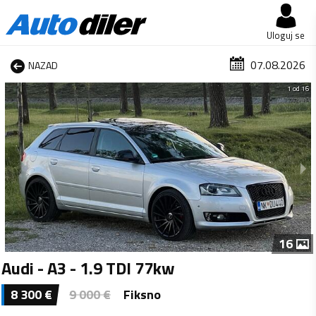
Uloguj se
07.08.2026
NAZAD
1 od 16
16
Audi - A3 - 1.9 TDI 77kw
8 300
€
9 000
€
Fiksno