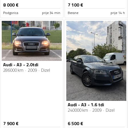
8 000
€
7 100
€
Podgorica
prije 34 min
Berane
prije 14 h
Audi - A3 - 2.0tdi
286000 km
2009
Dizel
Audi - A3 - 1.6 tdi
240000 km
2009
Dizel
7 900
€
6 500
€