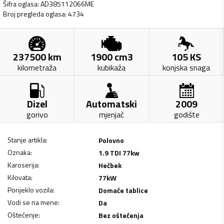
Šifra oglasa
:
AD385112066ME
Broj pregleda oglasa
:
4734
237500
km
1900
cm3
105
KS
kilometraža
kubikaža
konjska snaga
Dizel
Automatski
2009
gorivo
mjenjač
godište
Stanje artikla
:
Polovno
Oznaka
:
1.9 TDI 77kw
Karoserija
:
Hečbek
Kilovata
:
77
kW
Porijeklo vozila
:
Domaće tablice
Vodi se na mene
:
Da
Oštećenje
:
Bez oštećenja