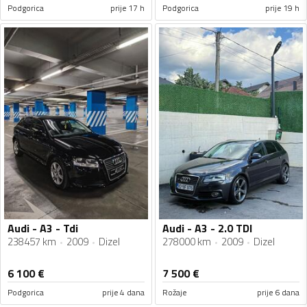
Podgorica
prije 17 h
Podgorica
prije 19 h
Audi - A3 - Tdi
Audi - A3 - 2.0 TDI
238457 km
2009
Dizel
278000 km
2009
Dizel
6 100
€
7 500
€
Podgorica
prije 4 dana
Rožaje
prije 6 dana