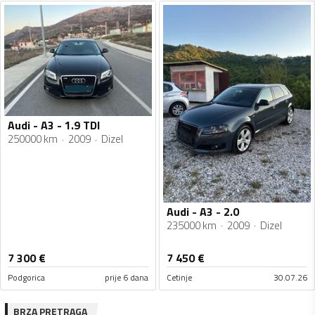
Audi - A3 - 1.9 TDI
250000 km
2009
Dizel
Audi - A3 - 2.0
235000 km
2009
Dizel
7 300
€
7 450
€
Podgorica
prije 6 dana
Cetinje
30.07.26
BRZA PRETRAGA