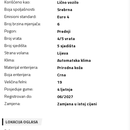
Korišćeno kao
:
Lično vozilo
Boja spoljašnosti
:
Srebrna
Emisioni standard
:
Euro 4
Broj brzina mjenjača
:
6
Pogon
:
Prednji
Broj vrata
:
4/5 vrata
Broj sjedišta
:
5 sjedišta
Strana volana
:
Lijeva
Klima
:
Automatska klima
Materijal enterijera
:
Prirodna koža
Boja enterijera
:
Crna
Veličina felni
:
19
Posjeduje gume
:
4 ljetnje
Registrovan do
:
06/2027
Zamjena
:
Zamjena u istoj cijeni
LOKACIJA OGLASA