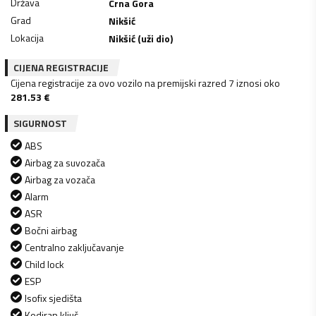
Država
Crna Gora
Grad
Nikšić
Lokacija
Nikšić (uži dio)
CIJENA REGISTRACIJE
Cijena registracije za ovo vozilo na premijski razred 7 iznosi oko
281.53
€
SIGURNOST
ABS
Airbag za suvozača
Airbag za vozača
Alarm
ASR
Bočni airbag
Centralno zaključavanje
Child lock
ESP
Isofix sjedišta
Kodiran ključ