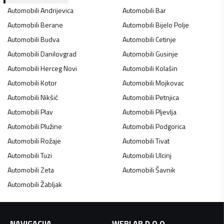
Automobili
Andrijevica
Automobili
Bar
Automobili
Berane
Automobili
Bijelo Polje
Automobili
Budva
Automobili
Cetinje
Automobili
Danilovgrad
Automobili
Gusinje
Automobili
Herceg Novi
Automobili
Kolašin
Automobili
Kotor
Automobili
Mojkovac
Automobili
Nikšić
Automobili
Petnjica
Automobili
Plav
Automobili
Pljevlja
Automobili
Plužine
Automobili
Podgorica
Automobili
Rožaje
Automobili
Tivat
Automobili
Tuzi
Automobili
Ulcinj
Automobili
Zeta
Automobili
Šavnik
Automobili
Žabljak
NAVIGACIJA
WEBLAB D.O.O.