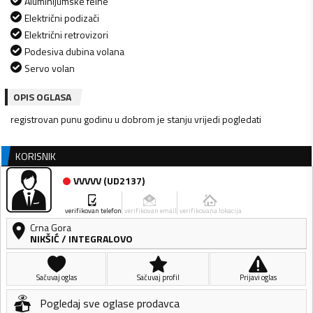
Aluminijumske felne
Električni podizači
Električni retrovizori
Podesiva dubina volana
Servo volan
OPIS OGLASA
registrovan punu godinu u dobrom je stanju vrijedi pogledati
KORISNIK
VVVVV
(
UD2137
)
verifikovan telefon
verifikovan email
verifikovana lokacija
Crna Gora
NIKŠIĆ
/
INTEGRALOVO
Sačuvaj oglas
Sačuvaj profil
Prijavi oglas
Pogledaj sve oglase prodavca