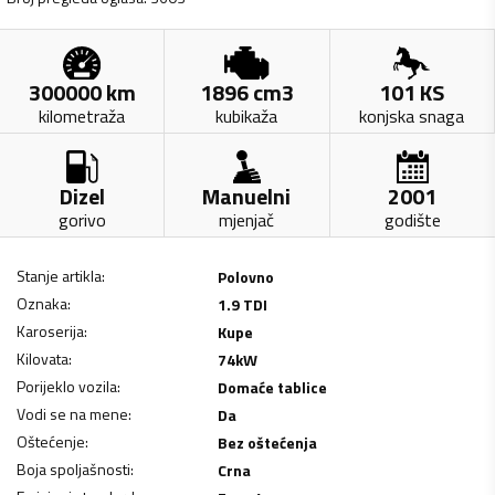
300000
km
1896
cm3
101
KS
kilometraža
kubikaža
konjska snaga
Dizel
Manuelni
2001
gorivo
mjenjač
godište
Stanje artikla
:
Polovno
Oznaka
:
1.9 TDI
Karoserija
:
Kupe
Kilovata
:
74
kW
Porijeklo vozila
:
Domaće tablice
Vodi se na mene
:
Da
Oštećenje
:
Bez oštećenja
Boja spoljašnosti
:
Crna