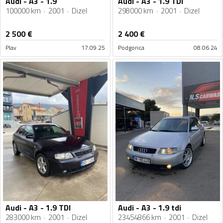
Audi - A3 - 1.9
Audi - A3 - 1.9 TDI
100000 km
2001
Dizel
298000 km
2001
Dizel
2 500
€
2 400
€
Plav
17.09.25
Podgorica
08.06.24
Audi - A3 - 1.9 TDI
Audi - A3 - 1.9 tdi
283000 km
2001
Dizel
23454866 km
2001
Dizel