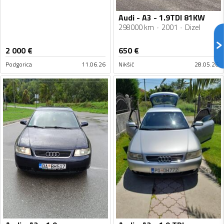
Audi - A3 - 1.9TDI 81KW
298000 km
2001
Dizel
2 000
€
650
€
Podgorica
11.06.26
Nikšić
28.05.26