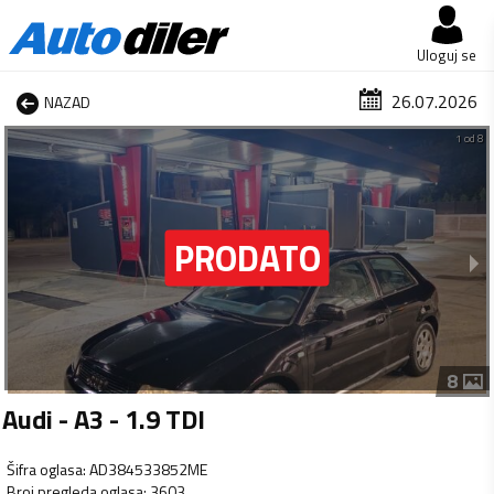
Uloguj se
26.07.2026
NAZAD
1 od 8
8
Audi - A3 - 1.9 TDI
Šifra oglasa
:
AD384533852ME
Broj pregleda oglasa
:
3603