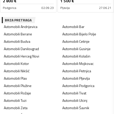
2 800
€
1 500
€
Podgorica
02.09.23
Pljevlja
27.06.21
BRZA PRETRAGA
Automobili
Andrijevica
Automobili
Bar
Automobili
Berane
Automobili
Bijelo Polje
Automobili
Budva
Automobili
Cetinje
Automobili
Danilovgrad
Automobili
Gusinje
Automobili
Herceg Novi
Automobili
Kolašin
Automobili
Kotor
Automobili
Mojkovac
Automobili
Nikšić
Automobili
Petnjica
Automobili
Plav
Automobili
Pljevlja
Automobili
Plužine
Automobili
Podgorica
Automobili
Rožaje
Automobili
Tivat
Automobili
Tuzi
Automobili
Ulcinj
Automobili
Zeta
Automobili
Šavnik