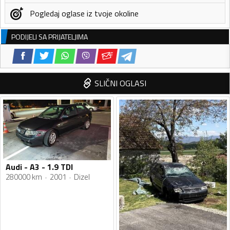
Pogledaj oglase iz tvoje okoline
PODIJELI SA PRIJATELJIMA
SLIČNI OGLASI
Audi - A3 - 1.9 TDI
280000 km
2001
Dizel