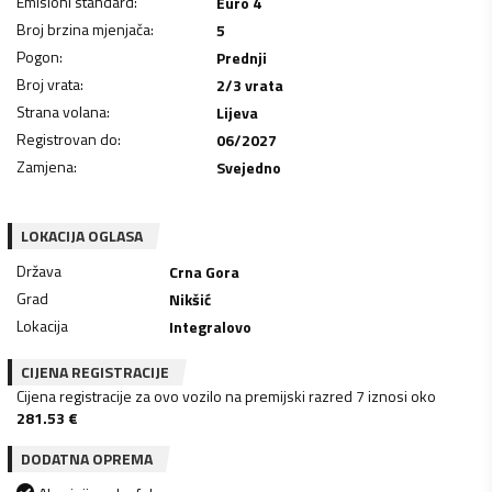
Emisioni standard
:
Euro 4
Broj brzina mjenjača
:
5
Pogon
:
Prednji
Broj vrata
:
2/3 vrata
Strana volana
:
Lijeva
Registrovan do
:
06/2027
Zamjena
:
Svejedno
LOKACIJA OGLASA
Država
Crna Gora
Grad
Nikšić
Lokacija
Integralovo
CIJENA REGISTRACIJE
Cijena registracije za ovo vozilo na premijski razred 7 iznosi oko
281.53
€
DODATNA OPREMA