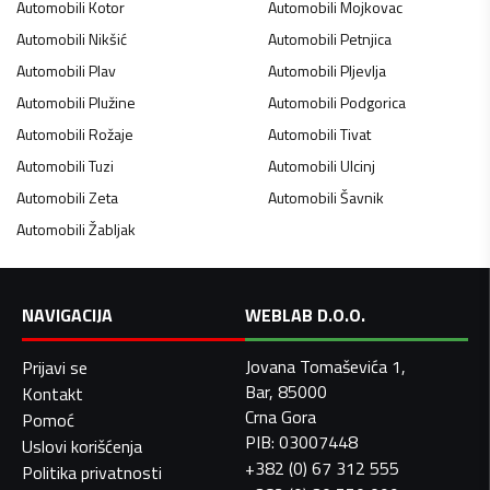
Automobili
Kotor
Automobili
Mojkovac
Automobili
Nikšić
Automobili
Petnjica
Automobili
Plav
Automobili
Pljevlja
Automobili
Plužine
Automobili
Podgorica
Automobili
Rožaje
Automobili
Tivat
Automobili
Tuzi
Automobili
Ulcinj
Automobili
Zeta
Automobili
Šavnik
Automobili
Žabljak
NAVIGACIJA
WEBLAB D.O.O.
Jovana Tomaševića 1,
Prijavi se
Bar, 85000
Kontakt
Crna Gora
Pomoć
PIB: 03007448
Uslovi korišćenja
+382 (0) 67 312 555
Politika privatnosti