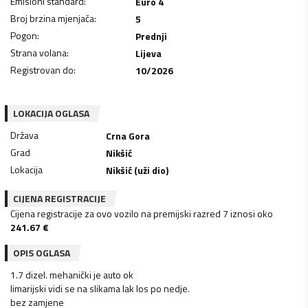
Emisioni standard
:
Euro 4
Broj brzina mjenjača
:
5
Pogon
:
Prednji
Strana volana
:
Lijeva
Registrovan do
:
10/2026
LOKACIJA OGLASA
Država
Crna Gora
Grad
Nikšić
Lokacija
Nikšić (uži dio)
CIJENA REGISTRACIJE
Cijena registracije za ovo vozilo na premijski razred 7 iznosi oko
241.67
€
OPIS OGLASA
1.7 dizel. mehanički je auto ok
limarijski vidi se na slikama lak los po nedje.
bez zamjene