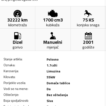
32222
km
1700
cm3
75
KS
kilometraža
kubikaža
konjska snaga
Dizel
Manuelni
2001
gorivo
mjenjač
godište
Stanje artikla
:
Polovno
Oznaka
:
1.7cdti
Karoserija
:
Limuzina
Kilovata
:
55
kW
Porijeklo vozila
:
Domaće tablice
Vodi se na mene
:
Da
Oštećenje
:
Bez oštećenja
Boja spoljašnosti
:
Siva