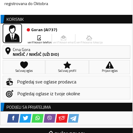
registrovana do Oktobra
KORISNIK
Goran
(
AI737
)
verifikovan telefon
verifikovan email
verifikovana lokacija
Crna Gora
NIKŠIĆ
/
NIKŠIĆ (UŽI DIO)
Sačuvaj oglas
Sačuvaj profil
Prijavi oglas
Pogledaj sve oglase prodavca
Pogledaj oglase iz tvoje okoline
PODIJELI SA PRIJATELJIMA