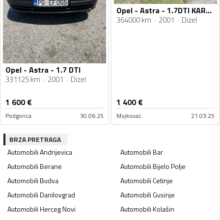
Opel - Astra - 1.7DTI KARAVAN
364000 km
2001
Dizel
Opel - Astra - 1.7 DTI
331125 km
2001
Dizel
1 600
€
1 400
€
Podgorica
30.06.25
Mojkovac
21.03.25
BRZA PRETRAGA
Automobili
Andrijevica
Automobili
Bar
Automobili
Berane
Automobili
Bijelo Polje
Automobili
Budva
Automobili
Cetinje
Automobili
Danilovgrad
Automobili
Gusinje
Automobili
Herceg Novi
Automobili
Kolašin