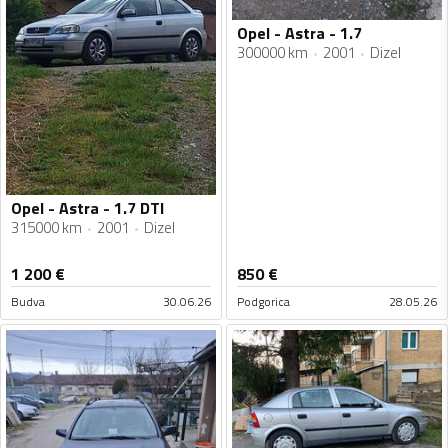
Opel - Astra - 1.7
300000 km
2001
Dizel
Opel - Astra - 1.7 DTI
315000 km
2001
Dizel
1 200
€
850
€
Budva
30.06.26
Podgorica
28.05.26