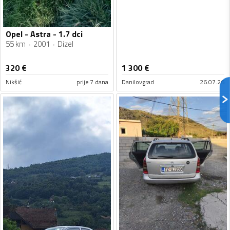
Opel - Astra - 1.7 dci
55 km
2001
Dizel
320
€
1 300
€
Nikšić
prije 7 dana
Danilovgrad
26.07.26