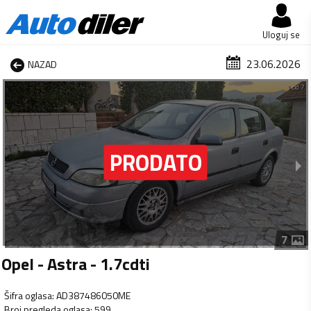
Uloguj se
23.06.2026
NAZAD
1 od 7
7
Opel - Astra - 1.7cdti
Šifra oglasa
:
AD387486050ME
Broj pregleda oglasa
:
599