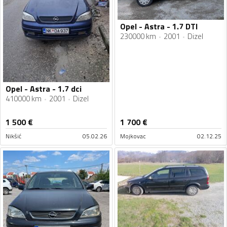
Opel - Astra - 1.7 DTI
230000 km
2001
Dizel
Opel - Astra - 1.7 dci
410000 km
2001
Dizel
1 500
€
1 700
€
Nikšić
05.02.26
Mojkovac
02.12.25