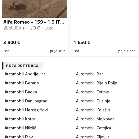
Alfa Romeo - 159 - 1.9 JTDM
205000 km
2007
Dizel
3 900
€
1 650
€
Bar
prije 18 h
Bar
prije 1 dan
BRZA PRETRAGA
Automobili
Andrijevica
Automobili
Bar
Automobili
Berane
Automobili
Bijelo Polje
Automobili
Budva
Automobili
Cetinje
Automobili
Danilovgrad
Automobili
Gusinje
Automobili
Herceg Novi
Automobili
Kolašin
Automobili
Kotor
Automobili
Mojkovac
Automobili
Nikšić
Automobili
Petnjica
Automobili
Plav
Automobili
Pljevlja