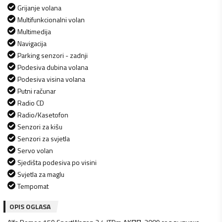
Grijanje volana
Multifunkcionalni volan
Multimedija
Navigacija
Parking senzori - zadnji
Podesiva dubina volana
Podesiva visina volana
Putni računar
Radio CD
Radio/Kasetofon
Senzori za kišu
Senzori za svjetla
Servo volan
Sjedišta podesiva po visini
Svjetla za maglu
Tempomat
OPIS OGLASA