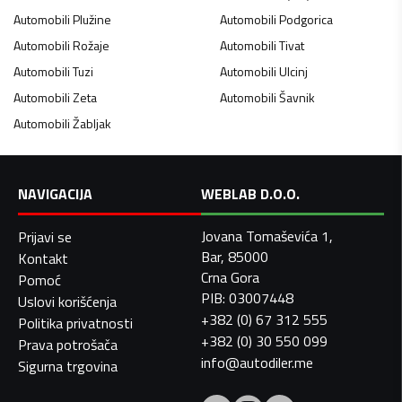
Automobili
Plužine
Automobili
Podgorica
Automobili
Rožaje
Automobili
Tivat
Automobili
Tuzi
Automobili
Ulcinj
Automobili
Zeta
Automobili
Šavnik
Automobili
Žabljak
NAVIGACIJA
WEBLAB D.O.O.
Jovana Tomaševića 1,
Prijavi se
Bar, 85000
Kontakt
Crna Gora
Pomoć
PIB: 03007448
Uslovi korišćenja
+382 (0) 67 312 555
Politika privatnosti
+382 (0) 30 550 099
Prava potrošača
info@autodiler.me
Sigurna trgovina