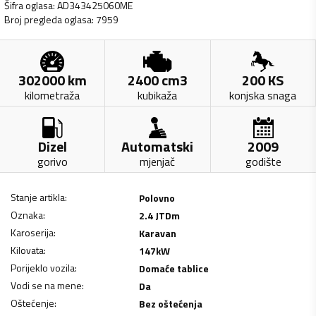
Šifra oglasa
:
AD343425060ME
Broj pregleda oglasa
:
7959
302000
km
2400
cm3
200
KS
kilometraža
kubikaža
konjska snaga
Dizel
Automatski
2009
gorivo
mjenjač
godište
Stanje artikla
:
Polovno
Oznaka
:
2.4 JTDm
Karoserija
:
Karavan
Kilovata
:
147
kW
Porijeklo vozila
:
Domaće tablice
Vodi se na mene
:
Da
Oštećenje
:
Bez oštećenja