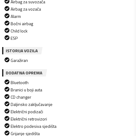
Airbag za suvozača
Airbag za vozača
Alarm
Bočni airbag
Child lock
ESP
ISTORIJA VOZILA
Garažiran
DODATNA OPREMA
Bluetooth
Branici u boji auta
CD changer
Daljinsko zaključavanje
Električni podizači
Električni retrovizori
Elektro podesiva sjedišta
Grijanje sjedišta