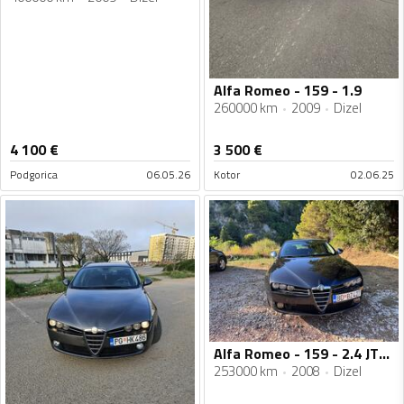
Alfa Romeo - 159 - 1.9
260000 km
2009
Dizel
4 100
€
3 500
€
Podgorica
06.05.26
Kotor
02.06.25
Alfa Romeo - 159 - 2.4 JTDM
253000 km
2008
Dizel