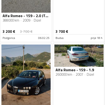
Alfa Romeo - 159 - 2.0 JTDM
388000 km
2009
Dizel
3 200
€
3 700
€
3 700
€
Podgorica
06.02.25
Budva
prije 18 h
Alfa Romeo - 159 - 1.9
260000 km
2007
Dizel