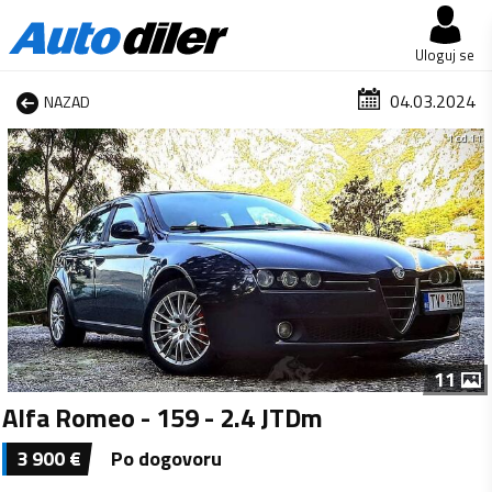
Uloguj se
04.03.2024
NAZAD
1 od 11
11
Alfa Romeo - 159 - 2.4 JTDm
3 900
€
Po dogovoru