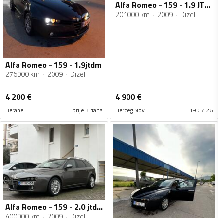
Alfa Romeo - 159 - 1.9 JTDM
201000 km
2009
Dizel
Alfa Romeo - 159 - 1.9jtdm
276000 km
2009
Dizel
4 200
€
4 900
€
Berane
prije 3 dana
Herceg Novi
19.07.26
Alfa Romeo - 159 - 2.0 jtdm
400000 km
2009
Dizel