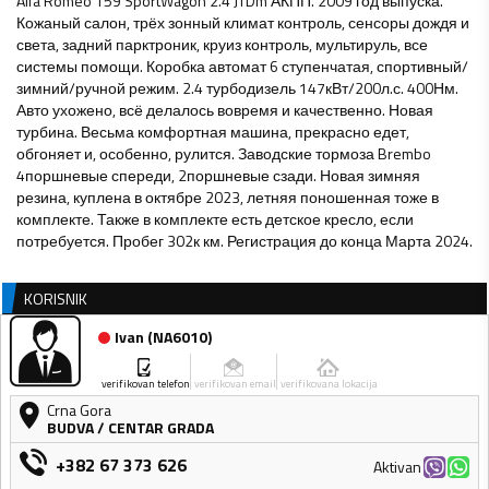
Alfa Romeo 159 SportWagon 2.4 JTDm АКПП. 2009 год выпуска.
Кожаный салон, трёх зонный климат контроль, сенсоры дождя и
света, задний парктроник, круиз контроль, мультируль, все
системы помощи. Коробка автомат 6 ступенчатая, спортивный/
зимний/ручной режим. 2.4 турбодизель 147кВт/200л.с. 400Нм.
Авто ухожено, всё делалось вовремя и качественно. Новая
турбина. Весьма комфортная машина, прекрасно едет,
обгоняет и, особенно, рулится. Заводские тормоза Brembo
4поршневые спереди, 2поршневые сзади. Новая зимняя
резина, куплена в октябре 2023, летняя поношенная тоже в
комплекте. Также в комплекте есть детское кресло, если
потребуется. Пробег 302к км. Регистрация до конца Марта 2024.
KORISNIK
Ivan
(
NA6010
)
verifikovan telefon
verifikovan email
verifikovana lokacija
Crna Gora
BUDVA
/
CENTAR GRADA
+382 67 373 626
Aktivan