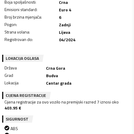
Boja spoljašnosti
:
Crna
Emisioni standard
:
Euro 4
Broj brzina mjenjača
:
6
Pogon
:
Zadnji
Strana volana
:
Lijeva
Registrovan do
:
04/2024
LOKACIJA OGLASA
Država
Crna Gora
Grad
Budva
Lokacija
Centar grada
CIJENA REGISTRACIJE
Cijena registracije za ovo vozilo na premijski razred 7 iznosi oko
403.95
€
SIGURNOST
ABS