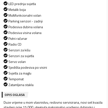
LED prednja svjetla
Metalik boja
Multifunkcionalni volan
Parking senzori - zadnji
Podesiva dubina volana
Podesiva visina volana
Putni računar
Radio CD
Senzori za kišu
Senzori za svjetla
Servo volan
Sjedišta podesiva po visini
Svjetla za maglu
Tempomat
Zatamljena stakla
OPIS OGLASA
Duze vrijeme u mom vlasnistvu, redovno servisirana, novi set kvacila
stavljen prije 15.000, utegnuta maksimalno,uradjeno dubinsko i