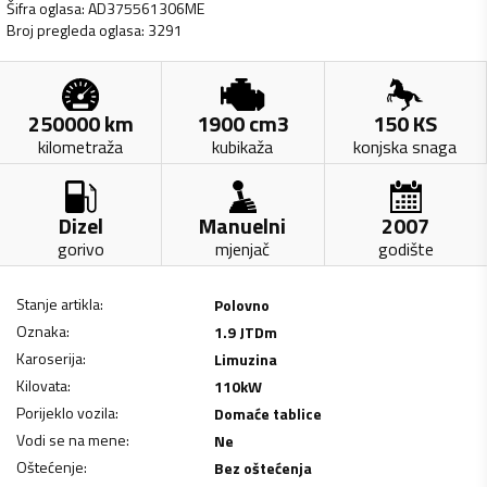
Šifra oglasa
:
AD375561306ME
Broj pregleda oglasa
:
3291
250000
km
1900
cm3
150
KS
kilometraža
kubikaža
konjska snaga
Dizel
Manuelni
2007
gorivo
mjenjač
godište
Stanje artikla
:
Polovno
Oznaka
:
1.9 JTDm
Karoserija
:
Limuzina
Kilovata
:
110
kW
Porijeklo vozila
:
Domaće tablice
Vodi se na mene
:
Ne
Oštećenje
:
Bez oštećenja