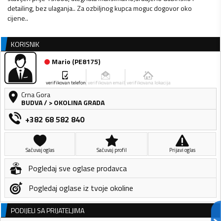
detailing, bez ulaganja.. Za ozbiljnog kupca moguc dogovor oko
cijene..
KORISNIK
Mario
(
PE8175
)
verifikovan telefon
verifikovan email
verifikovana lokacija
Crna Gora
BUDVA
/
> OKOLINA GRADA
+382 68 582 840
Sačuvaj oglas
Sačuvaj profil
Prijavi oglas
Pogledaj sve oglase prodavca
Pogledaj oglase iz tvoje okoline
PODIJELI SA PRIJATELJIMA