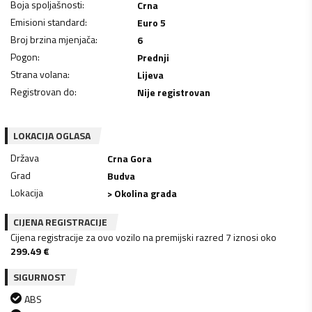
Boja spoljašnosti
:
Crna
Emisioni standard
:
Euro 5
Broj brzina mjenjača
:
6
Pogon
:
Prednji
Strana volana
:
Lijeva
Registrovan do
:
Nije registrovan
LOKACIJA OGLASA
Država
Crna Gora
Grad
Budva
Lokacija
> Okolina grada
CIJENA REGISTRACIJE
Cijena registracije za ovo vozilo na premijski razred 7 iznosi oko
299.49
€
SIGURNOST
ABS