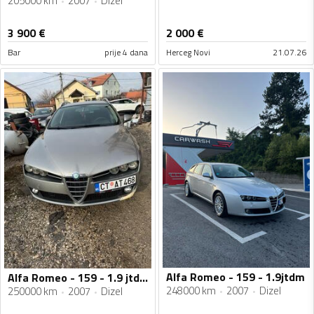
205000 km
2007
Dizel
3 900
€
2 000
€
Bar
prije 4 dana
Herceg Novi
21.07.26
Alfa Romeo - 159 - 1.9jtdm
Alfa Romeo - 159 - 1.9 jtdm
248000 km
2007
Dizel
250000 km
2007
Dizel