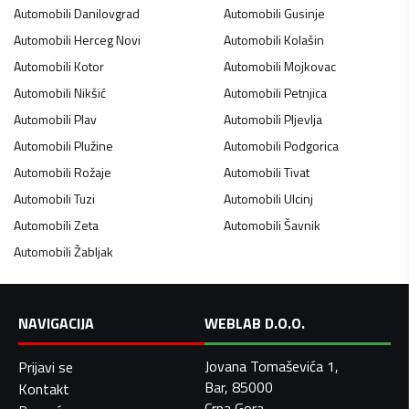
Automobili
Danilovgrad
Automobili
Gusinje
Automobili
Herceg Novi
Automobili
Kolašin
Automobili
Kotor
Automobili
Mojkovac
Automobili
Nikšić
Automobili
Petnjica
Automobili
Plav
Automobili
Pljevlja
Automobili
Plužine
Automobili
Podgorica
Automobili
Rožaje
Automobili
Tivat
Automobili
Tuzi
Automobili
Ulcinj
Automobili
Zeta
Automobili
Šavnik
Automobili
Žabljak
NAVIGACIJA
WEBLAB D.O.O.
Jovana Tomaševića 1,
Prijavi se
Bar, 85000
Kontakt
Crna Gora