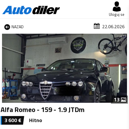
Uloguj se
22.06.2026
NAZAD
1 od 13
13
Alfa Romeo - 159 - 1.9 JTDm
3 600
€
Hitno