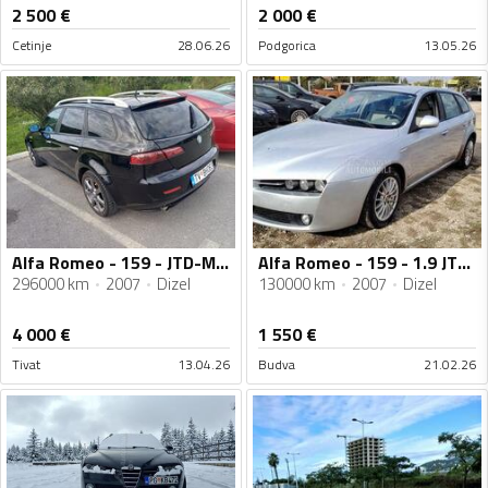
2 500
€
2 000
€
Cetinje
28.06.26
Podgorica
13.05.26
Alfa Romeo - 159 - JTD-M KARAVAN
Alfa Romeo - 159 - 1.9 JTDM Prodaje se za djelove
296000 km
2007
Dizel
130000 km
2007
Dizel
4 000
€
1 550
€
Tivat
13.04.26
Budva
21.02.26