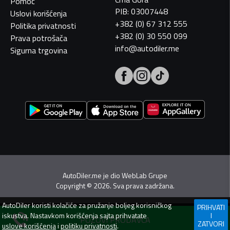
Pomoć
PIB: 03007448
Uslovi korišćenja
+382 (0) 67 312 555
Politika privatnosti
+382 (0) 30 550 099
Prava potrošača
info@autodiler.me
Sigurna trgovina
AutoDiler.me je dio
WebLab Grupe
Copyright
©
2026. Sva prava zadržana.
AutoDiler
koristi kolačiće za pružanje boljeg korisničkog
PRIHVATI
iskustva. Nastavkom korišćenja sajta prihvatate
I
POZOVI PRODAVCA
ZATVORI
uslove korišćenja
i
politiku privatnosti
.