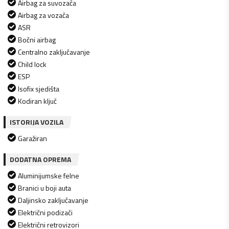
Airbag za suvozača
Airbag za vozača
ASR
Bočni airbag
Centralno zaključavanje
Child lock
ESP
Isofix sjedišta
Kodiran ključ
ISTORIJA VOZILA
Garažiran
DODATNA OPREMA
Aluminijumske felne
Branici u boji auta
Daljinsko zaključavanje
Električni podizači
Električni retrovizori