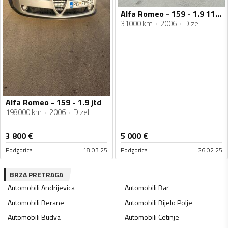
Alfa Romeo - 159 - 1.9 110kw
31000 km
2006
Dizel
Alfa Romeo - 159 - 1.9 jtd
198000 km
2006
Dizel
3 800
€
5 000
€
Podgorica
18.03.25
Podgorica
26.02.25
BRZA PRETRAGA
Automobili
Andrijevica
Automobili
Bar
Automobili
Berane
Automobili
Bijelo Polje
Automobili
Budva
Automobili
Cetinje