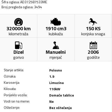
Šifra oglasa
:
AD372587533ME
Broj pregleda oglasa
:
3494
320000
km
1910
cm3
150
KS
kilometraža
kubikaža
konjska snaga
Dizel
Manuelni
2006
gorivo
mjenjač
godište
Stanje artikla
:
Polovno
Oznaka
:
1.9
Karoserija
:
Limuzina
Kilovata
:
110
kW
Porijeklo vozila
:
Domaće tablice
Vodi se na mene
:
Ne
Oštećenje
:
Bez oštećenja