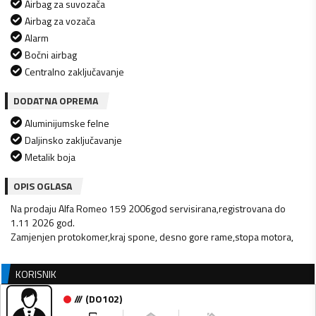
Airbag za suvozača
Airbag za vozača
Alarm
Bočni airbag
Centralno zaključavanje
DODATNA OPREMA
Aluminijumske felne
Daljinsko zaključavanje
Metalik boja
OPIS OGLASA
Na prodaju Alfa Romeo 159 2006god servisirana,registrovana do
1.11 2026 god.
KORISNIK
///
(
DO102
)