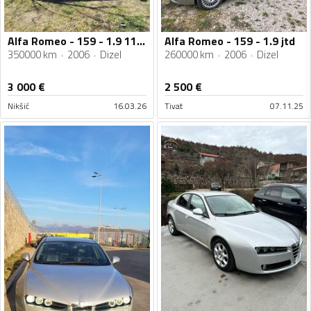
Alfa Romeo - 159 - 1.9 110kw
Alfa Romeo - 159 - 1.9 jtd
350000 km
2006
Dizel
260000 km
2006
Dizel
3 000
€
2 500
€
Nikšić
16.03.26
Tivat
07.11.25