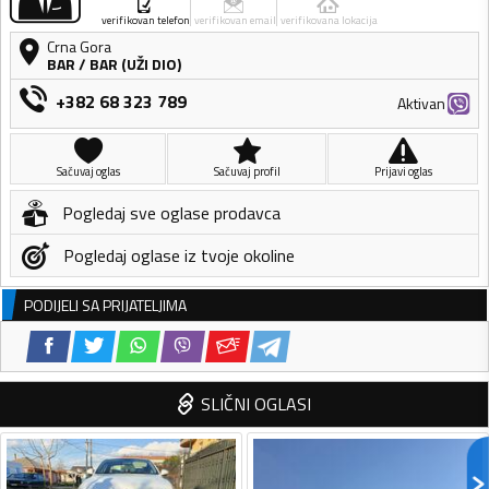
verifikovan telefon
verifikovan email
verifikovana lokacija
Crna Gora
BAR
/
BAR (UŽI DIO)
+382 68 323 789
Aktivan
Sačuvaj oglas
Sačuvaj profil
Prijavi oglas
Pogledaj sve oglase prodavca
Pogledaj oglase iz tvoje okoline
PODIJELI SA PRIJATELJIMA
SLIČNI OGLASI