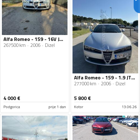
Alfa Romeo - 159 - 16V JTDm
267500 km
2006
Dizel
Alfa Romeo - 159 - 1.9 JTDm
277000 km
2006
Dizel
4 000
€
5 800
€
Podgorica
prije 1 dan
Kotor
13.06.26