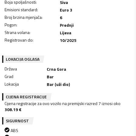
Boja spoljašnosti
:
Siva
Emisioni standard
:
Euro 3
Broj brzina mjenjača
:
6
Pogon
:
Prednji
Strana volana
:
Lijeva
Registrovan do
:
10/2025
LOKACIJA OGLASA
Država
Crna Gora
Grad
Bar
Lokacija
Bar (uži dio)
CIJENA REGISTRACIJE
Cijena registracije za ovo vozilo na premijski razred 7 iznosi oko
308.19
€
SIGURNOST
ABS