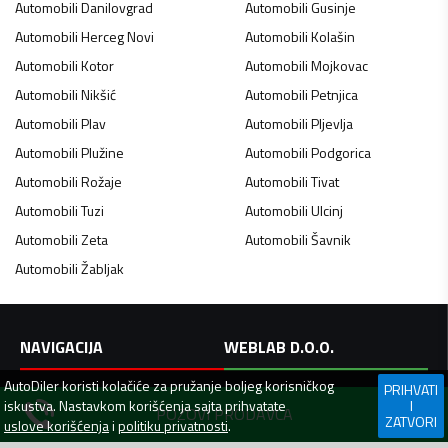
Automobili
Danilovgrad
Automobili
Gusinje
Automobili
Herceg Novi
Automobili
Kolašin
Automobili
Kotor
Automobili
Mojkovac
Automobili
Nikšić
Automobili
Petnjica
Automobili
Plav
Automobili
Pljevlja
Automobili
Plužine
Automobili
Podgorica
Automobili
Rožaje
Automobili
Tivat
Automobili
Tuzi
Automobili
Ulcinj
Automobili
Zeta
Automobili
Šavnik
Automobili
Žabljak
NAVIGACIJA
WEBLAB D.O.O.
AutoDiler
koristi kolačiće za pružanje boljeg korisničkog
PRIHVATI
Jovana Tomaševića 1,
Prijavi se
iskustva. Nastavkom korišćenja sajta prihvatate
I
POZOVI PRODAVCA
Bar, 85000
Kontakt
ZATVORI
uslove korišćenja
i
politiku privatnosti
.
Crna Gora
Pomoć