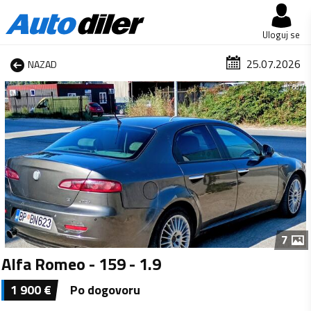
Uloguj se
25.07.2026
NAZAD
1 od 7
7
Alfa Romeo - 159 - 1.9
1 900
€
Po dogovoru