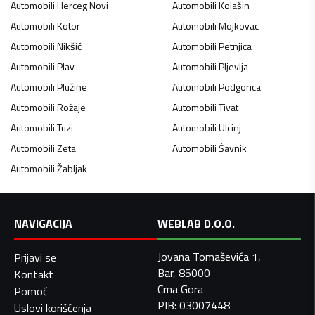
Automobili
Herceg Novi
Automobili
Kolašin
Automobili
Kotor
Automobili
Mojkovac
Automobili
Nikšić
Automobili
Petnjica
Automobili
Plav
Automobili
Pljevlja
Automobili
Plužine
Automobili
Podgorica
Automobili
Rožaje
Automobili
Tivat
Automobili
Tuzi
Automobili
Ulcinj
Automobili
Zeta
Automobili
Šavnik
Automobili
Žabljak
NAVIGACIJA
WEBLAB D.O.O.
Jovana Tomaševića 1,
Prijavi se
Bar, 85000
Kontakt
Crna Gora
Pomoć
PIB: 03007448
Uslovi korišćenja