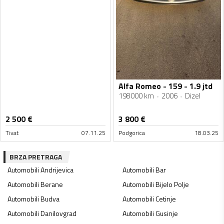
Alfa Romeo - 159 - 1.9 jtd
198000 km
2006
Dizel
2 500
€
3 800
€
Tivat
07.11.25
Podgorica
18.03.25
BRZA PRETRAGA
Automobili
Andrijevica
Automobili
Bar
Automobili
Berane
Automobili
Bijelo Polje
Automobili
Budva
Automobili
Cetinje
Automobili
Danilovgrad
Automobili
Gusinje