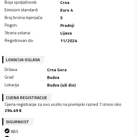
Boja spoljašnosti
:
Crna
Emisioni standard
:
Euro 4
Broj brzina mjenjača
:
5
Pogon
:
Prednji
Strana volana
:
Lijeva
Registrovan do
:
11/2024
LOKACIJA OGLASA
Država
Crna Gora
Grad
Budva
Lokacija
Budva (uži dio)
CIJENA REGISTRACIJE
Cijena registracije za ovo vozilo na premijski razred 7 iznosi oko
294.49
€
SIGURNOST
ABS