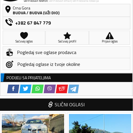
verifikovan telefon
verifikovan email
verifikovana lokacija
Crna Gora
BUDVA
/
BUDVA (UŽI DIO)
+382 67 847 779
Sačuvaj oglas
Sačuvaj profil
Prijavi oglas
Pogledaj sve oglase prodavca
Pogledaj oglase iz tvoje okoline
PODIJELI SA PRIJATELJIMA
SLIČNI OGLASI