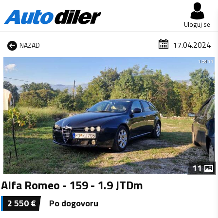
Uloguj se
17.04.2024
NAZAD
1 od 11
11
Alfa Romeo - 159 - 1.9 JTDm
2 550
€
Po dogovoru