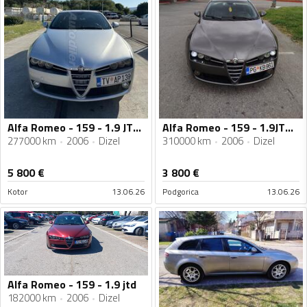
Alfa Romeo - 159 - 1.9 JTDm
Alfa Romeo - 159 - 1.9JTDM
277000 km
2006
Dizel
310000 km
2006
Dizel
5 800
€
3 800
€
Kotor
13.06.26
Podgorica
13.06.26
Alfa Romeo - 159 - 1.9 jtd
182000 km
2006
Dizel