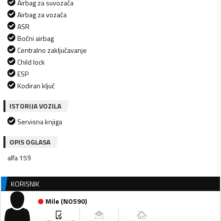
Airbag za suvozača
Airbag za vozača
ASR
Bočni airbag
Centralno zaključavanje
Child lock
ESP
Kodiran ključ
ISTORIJA VOZILA
Servisna knjiga
OPIS OGLASA
alfa 159
KORISNIK
Mile
(
NO590
)