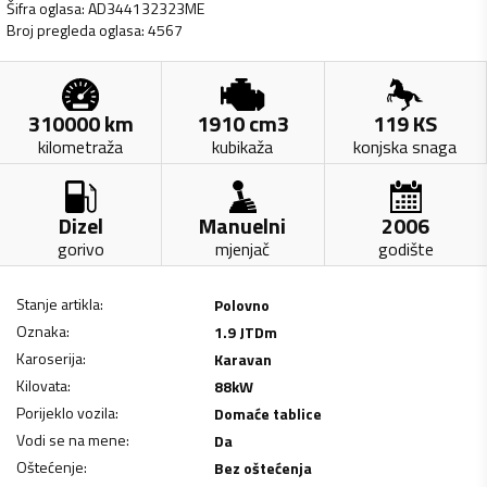
Šifra oglasa
:
AD344132323ME
Broj pregleda oglasa
:
4567
310000
km
1910
cm3
119
KS
kilometraža
kubikaža
konjska snaga
Dizel
Manuelni
2006
gorivo
mjenjač
godište
Stanje artikla
:
Polovno
Oznaka
:
1.9 JTDm
Karoserija
:
Karavan
Kilovata
:
88
kW
Porijeklo vozila
:
Domaće tablice
Vodi se na mene
:
Da
Oštećenje
:
Bez oštećenja