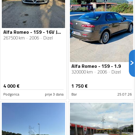
Alfa Romeo - 159 - 16V JTDm
267500 km
2006
Dizel
Alfa Romeo - 159 - 1.9
320000 km
2006
Dizel
4 000
€
1 750
€
Podgorica
prije 3 dana
Bar
25.07.26