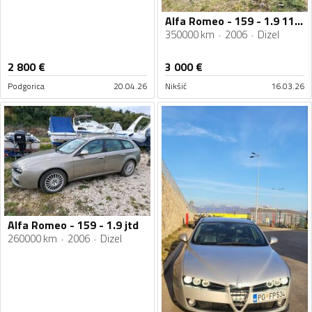
Alfa Romeo - 159 - 1.9 110kw
350000 km
2006
Dizel
2 800
€
3 000
€
Podgorica
20.04.26
Nikšić
16.03.26
Alfa Romeo - 159 - 1.9 jtd
260000 km
2006
Dizel