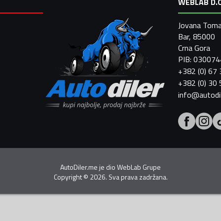
WEBLAB D.O
Jovana Toma
Bar, 85000
Crna Gora
PIB: 03007
+382 (0) 67
+382 (0) 30
info@autodi
AutoDiler.me je dio
WebLab Grupe
Copyright
©
2026. Sva prava zadržana.