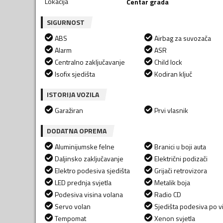
Lokacija
Centar grada
SIGURNOST
ABS
Airbag za suvozača
Alarm
ASR
Centralno zaključavanje
Child lock
Isofix sjedišta
Kodiran ključ
ISTORIJA VOZILA
Garažiran
Prvi vlasnik
DODATNA OPREMA
Aluminijumske felne
Branici u boji auta
Daljinsko zaključavanje
Električni podizači
Elektro podesiva sjedišta
Grijači retrovizora
LED prednja svjetla
Metalik boja
Podesiva visina volana
Radio CD
Servo volan
Sjedišta podesiva po vi
Tempomat
Xenon svjetla