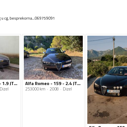
eg u cg, besprekorna...069759091
Alfa Romeo - 159 - 1.9 JTDM
Alfa Romeo - 159 - 2.4 JTDM
Dizel
253000 km
2008
Dizel