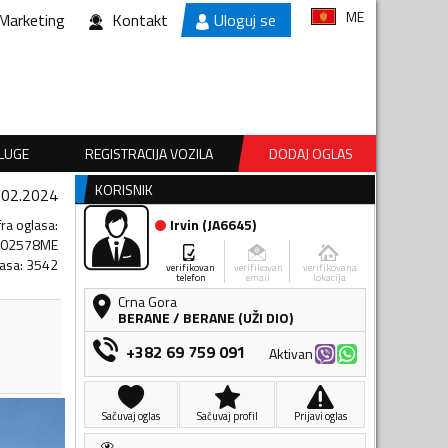
ME
Marketing
Kontakt
Uloguj se
SLUGE
REGISTRACIJA VOZILA
DODAJ OGLAS
KORISNIK
.02.2024
fra oglasa
:
Irvin
(
JA6645
)
002578ME
lasa
:
3542
verifikovan
verifikovan
verifikovana
telefon
email
lokacija
Crna Gora
BERANE
/
BERANE (UŽI DIO)
+382 69 759 091
Aktivan
Sačuvaj oglas
Sačuvaj profil
Prijavi oglas