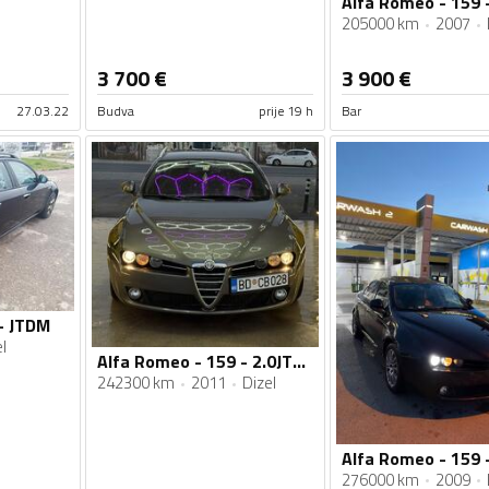
205000 km
2007
3 700
€
3 900
€
27.03.22
Budva
prije 19 h
Bar
- JTDM
l
Alfa Romeo - 159 - 2.0JTDm
242300 km
2011
Dizel
276000 km
2009