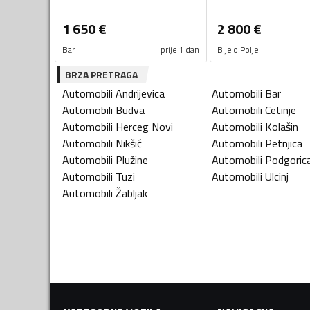
1 650
€
2 800
€
Bar
prije 1 dan
Bijelo Polje
BRZA PRETRAGA
Automobili
Andrijevica
Automobili
Bar
Automobili
Budva
Automobili
Cetinje
Automobili
Herceg Novi
Automobili
Kolašin
Automobili
Nikšić
Automobili
Petnjica
Automobili
Plužine
Automobili
Podgoric
Automobili
Tuzi
Automobili
Ulcinj
Automobili
Žabljak