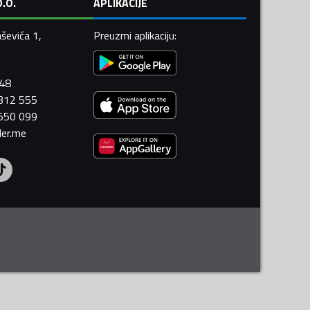
.O.
APLIKACIJE
ševića 1,
Preuzmi aplikaciju
:
448
 312 555
 550 099
ler.me