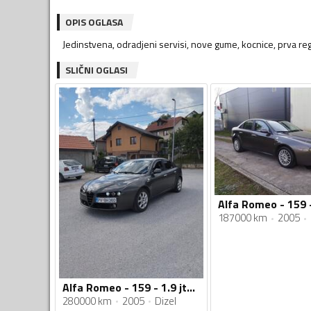
OPIS OGLASA
Jedinstvena, odradjeni servisi, nove gume, kocnice, prva r
SLIČNI OGLASI
187000 km
2005
Alfa Romeo - 159 - 1.9 jtdm
280000 km
2005
Dizel