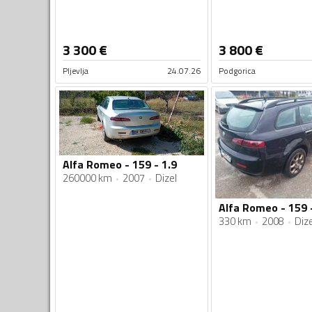
3 300
€
3 800
€
Pljevlja
24.07.26
Podgorica
Alfa Romeo - 159 - 1.9
260000 km
2007
Dizel
Alfa Romeo - 159 
330 km
2008
Dize