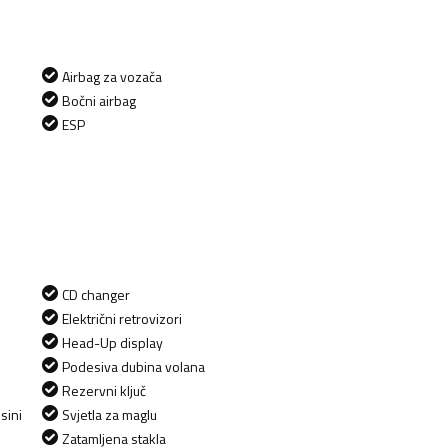
Airbag za vozača
Bočni airbag
ESP
CD changer
Električni retrovizori
Head-Up display
Podesiva dubina volana
Rezervni ključ
sini
Svjetla za maglu
Zatamljena stakla