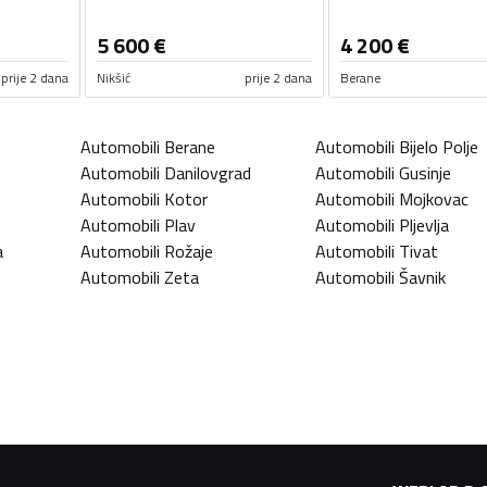
5 600
€
4 200
€
prije 2 dana
Nikšić
prije 2 dana
Berane
Automobili
Berane
Automobili
Bijelo Polje
Automobili
Danilovgrad
Automobili
Gusinje
Automobili
Kotor
Automobili
Mojkovac
Automobili
Plav
Automobili
Pljevlja
a
Automobili
Rožaje
Automobili
Tivat
Automobili
Zeta
Automobili
Šavnik