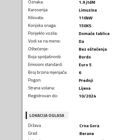
Oznaka
:
1.9 jtdM
Karoserija
:
Limuzina
Kilovata
:
110
kW
Konjska snaga
:
150
KS
Porijeklo vozila
:
Domaće tablice
Vodi se na mene
:
Da
Oštećenje
:
Bez oštećenja
Boja spoljašnosti
:
Bordo
Emisioni standard
:
Euro 5
Broj brzina mjenjača
:
6
Pogon
:
Prednji
Strana volana
:
Lijeva
Registrovan do
:
10/2024
LOKACIJA OGLASA
Država
Crna Gora
Grad
Berane