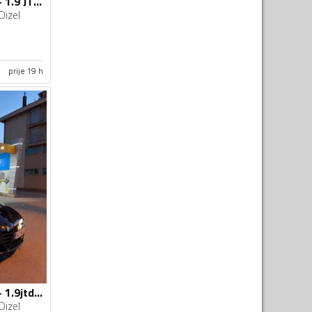
Alfa Romeo - 159 - 1.9 JTDM
Dizel
prije 19 h
Alfa Romeo - 159 - 1.9jtdm
Dizel