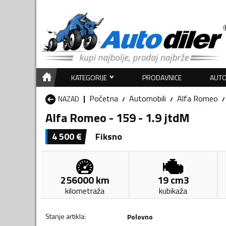
KATEGORIJE
PRODAVNICE
AUTO
Početna
Automobili
Alfa Romeo
NAZAD
Alfa Romeo - 159 - 1.9 jtdM
4 500
€
Fiksno
256000
km
19
cm3
kilometraža
kubikaža
Stanje artikla
:
Polovno