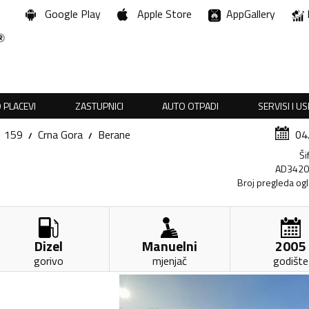
Google Play
Apple Store
AppGallery
 PLACEVI
ZASTUPNICI
AUTO OTPADI
SERVISI I U
159
Crna Gora
Berane
04
Ši
AD342
Broj pregleda og
Dizel
Manuelni
2005
gorivo
mjenjač
godište