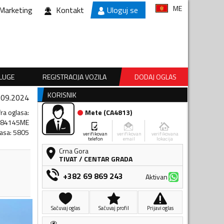
ME
Marketing
Kontakt
Uloguj se
SLUGE
REGISTRACIJA VOZILA
DODAJ OGLAS
KORISNIK
.09.2024
fra oglasa
:
Mete
(
CA4813
)
484145ME
lasa
:
5805
verifikovan
verifikovan
verifikovana
telefon
email
lokacija
Crna Gora
TIVAT
/
CENTAR GRADA
+382 69 869 243
Aktivan
Sačuvaj oglas
Sačuvaj profil
Prijavi oglas