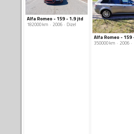
Alfa Romeo - 159 - 1.9 jtd
182000 km
2006
Dizel
350000 km
2006