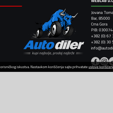
WEBLAB D.O
Jovana Toma
Bar, 85000
Crna Gora
PIB: 03007
+382 (0) 67
+382 (0) 30
info@autodi
 korisničkog iskustva. Nastavkom korišćenja sajta prihvatate
uslove korišćen
AutoDiler.me je dio
WebLab Grupe
Copyright
©
2026. Sva prava zadržana.