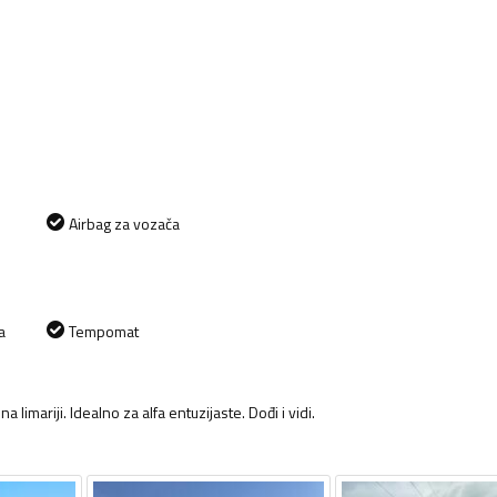
Airbag za vozača
a
Tempomat
 limariji. Idealno za alfa entuzijaste. Dođi i vidi.