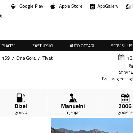
Google Play
Apple Store
AppGallery
 PLACEVI
ZASTUPNICI
AUTO OTPADI
SERVISI I U
159
Crna Gora
Tivat
13
Ši
AD353
Broj pregleda og
Dizel
Manuelni
2006
gorivo
mjenjač
godište