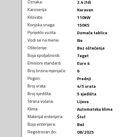
Oznaka
:
2.4 Jtdi
Karoserija
:
Karavan
Kilovata
:
110
kW
Konjska snaga
:
150
KS
Porijeklo vozila
:
Domaće tablice
Vodi se na mene
:
Ne
Oštećenje
:
Bez oštećenja
Boja spoljašnosti
:
Teget
Emisioni standard
:
Euro 4
Broj brzina mjenjača
:
6
Pogon
:
Prednji
Broj vrata
:
4/5 vrata
Broj sjedišta
:
5 sjedišta
Strana volana
:
Lijeva
Klima
:
Automatska klima
Materijal enterijera
:
Štof
Boja enterijera
:
Bež
Registrovan do
:
08/2025