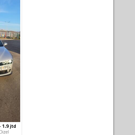
 1.9 jtd
Dizel