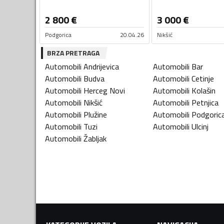
2 800
€
3 000
€
Podgorica
20.04.26
Nikšić
BRZA PRETRAGA
Automobili
Andrijevica
Automobili
Bar
Automobili
Budva
Automobili
Cetinje
Automobili
Herceg Novi
Automobili
Kolašin
Automobili
Nikšić
Automobili
Petnjica
Automobili
Plužine
Automobili
Podgoric
Automobili
Tuzi
Automobili
Ulcinj
Automobili
Žabljak