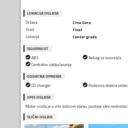
LOKACIJA OGLASA
Država
Crna Gora
Grad
Tivat
Lokacija
Centar grada
SIGURNOST
ABS
Airbag za suvozača
Centralno zaključavanje
DODATNA OPREMA
CD changer
Podesiva dubina volan
OPIS OGLASA
Motor vozila je u vrlo dobrom stanju, postoje sitni nedostaci na
SLIČNI OGLASI