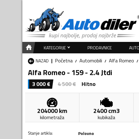
KATEGORIJE
PRODAVNICE
AUTO
Početna
Automobili
Alfa Romeo
NAZAD
Alfa Romeo - 159 - 2.4 Jtdi
3 000
€
4 500
€
Hitno
204000
km
2400
cm3
kilometraža
kubikaža
Stanje artikla
:
Polovno