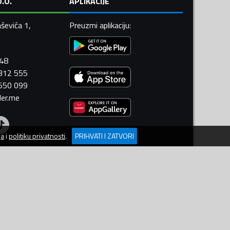
.O.
APLIKACIJE
ševića 1,
Preuzmi aplikaciju
:
448
 312 555
 550 099
ler.me
ja
i
politiku privatnosti
.
PRIHVATI I ZATVORI