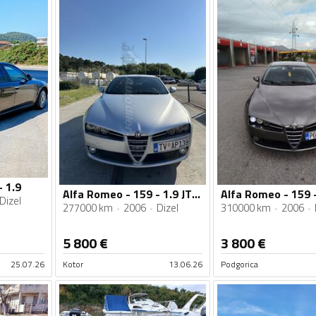
 1.9
Alfa Romeo - 159 - 1.9 JTDm
Dizel
277000 km
2006
Dizel
310000 km
2006
5 800
€
3 800
€
25.07.26
Kotor
13.06.26
Podgorica