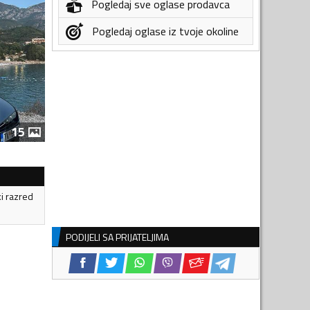
Pogledaj sve oglase prodavca
Pogledaj oglase iz tvoje okoline
15
ki razred
PODIJELI SA PRIJATELJIMA