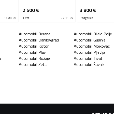
2 500
€
3 800
€
16.03.26
Tivat
07.11.25
Podgorica
Automobili
Berane
Automobili
Bijelo Polje
Automobili
Danilovgrad
Automobili
Gusinje
Automobili
Kotor
Automobili
Mojkovac
Automobili
Plav
Automobili
Pljevlja
a
Automobili
Rožaje
Automobili
Tivat
Automobili
Zeta
Automobili
Šavnik