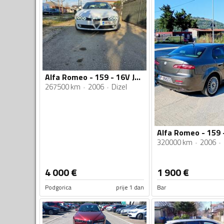
Alfa Romeo - 159 - 16V JTDm
267500 km
2006
Dizel
Alfa Romeo - 159 -
320000 km
2006
4 000
€
1 900
€
Podgorica
prije 1 dan
Bar