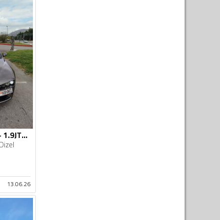
Alfa Romeo - 159 - 1.9JTDM
Dizel
13.06.26