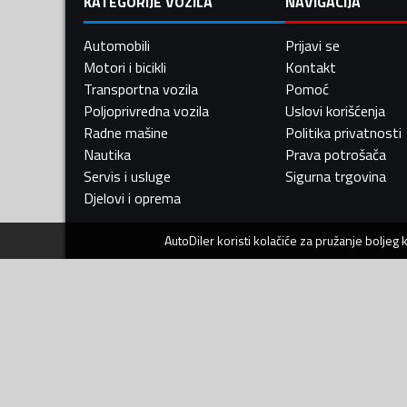
KATEGORIJE VOZILA
NAVIGACIJA
Automobili
Prijavi se
Motori i bicikli
Kontakt
Transportna vozila
Pomoć
Poljoprivredna vozila
Uslovi korišćenja
Radne mašine
Politika privatnosti
Nautika
Prava potrošača
Servis i usluge
Sigurna trgovina
Djelovi i oprema
AutoDiler
koristi kolačiće za pružanje boljeg