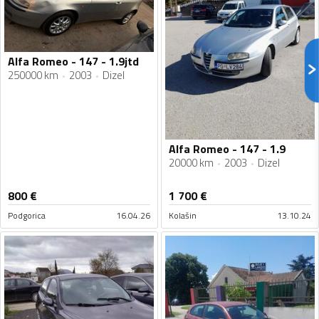
Alfa Romeo - 147 - 1.9jtd
250000 km
2003
Dizel
Alfa Romeo - 147 - 1.9
20000 km
2003
Dizel
800
€
1 700
€
Podgorica
16.04.26
Kolašin
13.10.24