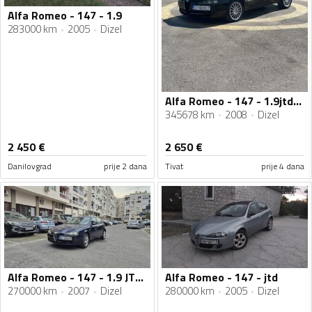
Alfa Romeo - 147 - 1.9
283000 km
2005
Dizel
Alfa Romeo - 147 - 1.9jtdm 110kw
345678 km
2008
Dizel
2 450
€
2 650
€
Danilovgrad
prije 2 dana
Tivat
prije 4 dana
Alfa Romeo - 147 - 1.9 JTDM
Alfa Romeo - 147 - jtd
270000 km
2007
Dizel
280000 km
2005
Dizel