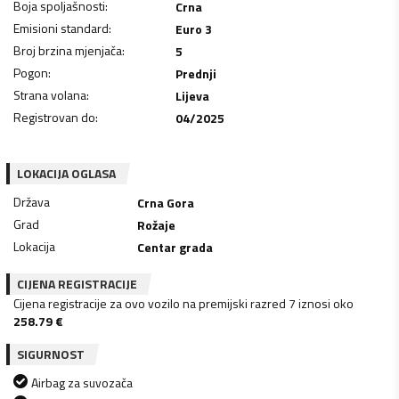
Boja spoljašnosti
:
Crna
Emisioni standard
:
Euro 3
Broj brzina mjenjača
:
5
Pogon
:
Prednji
Strana volana
:
Lijeva
Registrovan do
:
04/2025
LOKACIJA OGLASA
Država
Crna Gora
Grad
Rožaje
Lokacija
Centar grada
CIJENA REGISTRACIJE
Cijena registracije za ovo vozilo na premijski razred 7 iznosi oko
258.79
€
SIGURNOST
Airbag za suvozača