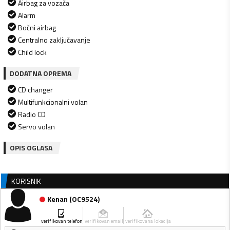
Airbag za vozača
Alarm
Bočni airbag
Centralno zaključavanje
Child lock
DODATNA OPREMA
CD changer
Multifunkcionalni volan
Radio CD
Servo volan
OPIS OGLASA
KORISNIK
Kenan
(
OC9524
)
verifikovan telefon
verifikovan email
verifikovana lokacija