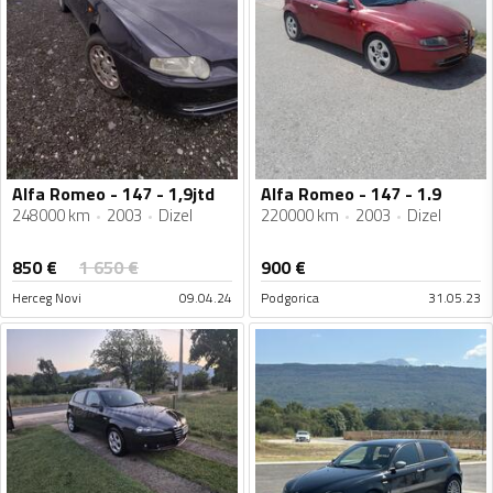
Alfa Romeo - 147 - 1,9jtd
Alfa Romeo - 147 - 1.9
248000 km
2003
Dizel
220000 km
2003
Dizel
850
€
1 650
€
900
€
Herceg Novi
09.04.24
Podgorica
31.05.23