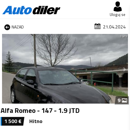
Uloguj se
21.04.2024
NAZAD
1 od 9
9
Alfa Romeo - 147 - 1.9 JTD
1 500
€
Hitno