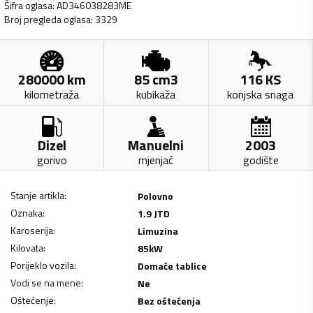
Šifra oglasa
:
AD346038283ME
Broj pregleda oglasa
:
3329
280000
km
85
cm3
116
KS
kilometraža
kubikaža
konjska snaga
Dizel
Manuelni
2003
gorivo
mjenjač
godište
Stanje artikla
:
Polovno
Oznaka
:
1.9 JTD
Karoserija
:
Limuzina
Kilovata
:
85
kW
Porijeklo vozila
:
Domaće tablice
Vodi se na mene
:
Ne
Oštećenje
:
Bez oštećenja