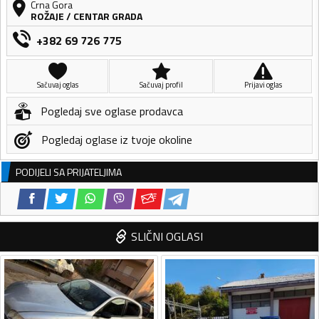
Crna Gora
ROŽAJE
/
CENTAR GRADA
+382 69 726 775
Sačuvaj oglas
Sačuvaj profil
Prijavi oglas
Pogledaj sve oglase prodavca
Pogledaj oglase iz tvoje okoline
PODIJELI SA PRIJATELJIMA
SLIČNI OGLASI