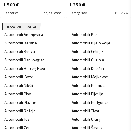
1 500
€
1 350
€
Podgorica
prije 6 dana
Herceg Novi
31.07.26
BRZA PRETRAGA
Automobili
Andrijevica
Automobili
Bar
Automobili
Berane
Automobili
Bijelo Polje
Automobili
Budva
Automobili
Cetinje
Automobili
Danilovgrad
Automobili
Gusinje
Automobili
Herceg Novi
Automobili
Kolašin
Automobili
Kotor
Automobili
Mojkovac
Automobili
Nikšić
Automobili
Petnjica
Automobili
Plav
Automobili
Pljevlja
Automobili
Plužine
Automobili
Podgorica
Automobili
Rožaje
Automobili
Tivat
Automobili
Tuzi
Automobili
Ulcinj
Automobili
Zeta
Automobili
Šavnik