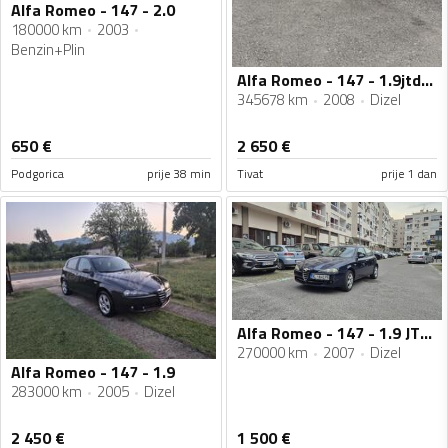
Alfa Romeo - 147 - 2.0
180000 km
2003
Benzin+Plin
Alfa Romeo - 147 - 1.9jtdm 110kw
345678 km
2008
Dizel
650
€
2 650
€
Podgorica
prije 38 min
Tivat
prije 1 dan
Alfa Romeo - 147 - 1.9 JTDM
270000 km
2007
Dizel
Alfa Romeo - 147 - 1.9
283000 km
2005
Dizel
2 450
€
1 500
€