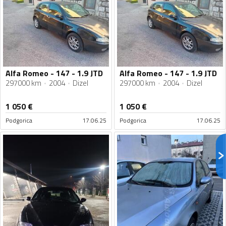
Alfa Romeo - 147 - 1.9 JTD
Alfa Romeo - 147 - 1.9 JTD
297000 km
2004
Dizel
297000 km
2004
Dizel
1 050
€
1 050
€
Podgorica
17.06.25
Podgorica
17.06.25