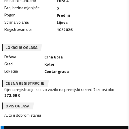
Emisioni standard
:
Euro 4
Broj brzina mjenjača
:
5
Pogon
:
Prednji
Strana volana
:
Lijeva
Registrovan do
:
10/2026
LOKACIJA OGLASA
Država
Crna Gora
Grad
Kotor
Lokacija
Centar grada
CIJENA REGISTRACIJE
Cijena registracije za ovo vozilo na premijski razred 7 iznosi oko
272.68
€
OPIS OGLASA
Auto u dobrom stanju