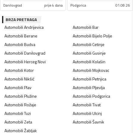
Danilovgrad
prije 4 dana
Podgorica
01.08.26
BRZA PRETRAGA
Automobili
Andrijevica
Automobili
Bar
Automobili
Berane
Automobili
Bijelo Polje
Automobili
Budva
Automobili
Cetinje
Automobili
Danilovgrad
Automobili
Gusinje
Automobili
Herceg Novi
Automobili
Kolašin
Automobili
Kotor
Automobili
Mojkovac
Automobili
Nikšić
Automobili
Petnjica
Automobili
Plav
Automobili
Pljevlja
Automobili
Plužine
Automobili
Podgorica
Automobili
Rožaje
Automobili
Tivat
Automobili
Tuzi
Automobili
Ulcinj
Automobili
Zeta
Automobili
Šavnik
Automobili
Žabljak