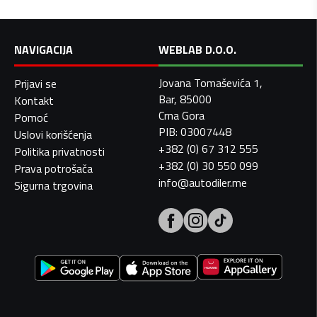
NAVIGACIJA
WEBLAB D.O.O.
Jovana Tomaševića 1,
Prijavi se
Bar, 85000
Kontakt
Crna Gora
Pomoć
PIB: 03007448
Uslovi korišćenja
+382 (0) 67 312 555
Politika privatnosti
+382 (0) 30 550 099
Prava potrošača
info@autodiler.me
Sigurna trgovina