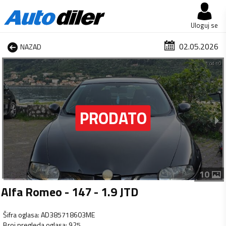
Uloguj se
02.05.2026
NAZAD
1 od 10
10
Alfa Romeo - 147 - 1.9 JTD
Šifra oglasa
:
AD385718603ME
Broj pregleda oglasa
:
925