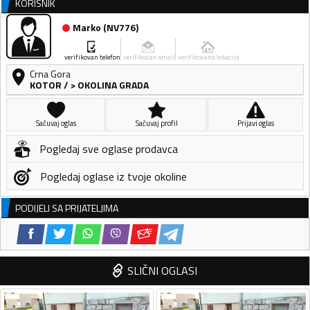
KORISNIK
Marko
(
NV776
)
verifikovan telefon
verifikovan email
verifikovana lokacija
Crna Gora
KOTOR
/
> OKOLINA GRADA
Sačuvaj oglas
Sačuvaj profil
Prijavi oglas
Pogledaj sve oglase prodavca
Pogledaj oglase iz tvoje okoline
PODIJELI SA PRIJATELJIMA
SLIČNI OGLASI