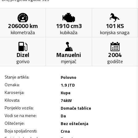
206000
km
1910
cm3
101
KS
kilometraža
kubikaža
konjska snaga
Dizel
Manuelni
2004
gorivo
mjenjač
godište
Stanje artikla
:
Polovno
Oznaka
:
1.9 JTD
Karoserija
:
Kupe
Kilovata
:
74
kW
Porijeklo vozila
:
Domaće tablice
Vodi se na mene
:
Da
Oštećenje
:
Bez oštećenja
Boja spoljašnosti
:
Crna