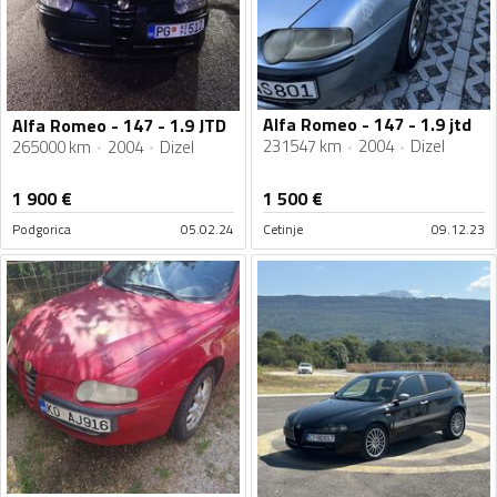
Alfa Romeo - 147 - 1.9 jtd
Alfa Romeo - 147 - 1.9 JTD
231547 km
2004
Dizel
265000 km
2004
Dizel
1 900
€
1 500
€
Podgorica
05.02.24
Cetinje
09.12.23