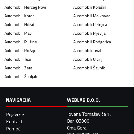
Automobili
Herceg Novi
Automobili
Kolašin
Automobili
Kotor
Automobili
Mojkovac
Automobili
Nikšić
Automobili
Petnjica
Automobili
Plav
Automobili
Pljevlja
Automobili
Plužine
Automobili
Podgorica
Automobili
Rožaje
Automobili
Tivat
Automobili
Tuzi
Automobili
Ulcinj
Automobili
Zeta
Automobili
Šavnik
Automobili
Žabljak
NAVIGACIJA
WEBLAB D.O.O.
Jovana Tomaševića 1,
Prijavi se
Bar, 85000
Kontakt
Crna Gora
Pomoć