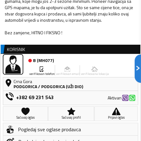
gumama, koje mogu jos 2-3 sezone minimum. Pioneer navigacija sa
GPS mapama, je tu da upotpuni uzitak. Sto se same cijene tice, ona je
stvar dogovora kupca i prodavca, ali sami ljubitelji znaju koliko ovaj
automobil vrijedi u inostranstvu, u ispravnom stanju.
Bez zamjene, HITNO I FIKSNO !
KORISNIK
B
(
MH077
)
verifikovan telefon
verifikovan email
verifikovana lokacija
Crna Gora
PODGORICA
/
PODGORICA (UŽI DIO)
+382 69 231 543
Aktivan
Sačuvaj oglas
Sačuvaj profil
Prijavi oglas
Pogledaj sve oglase prodavca