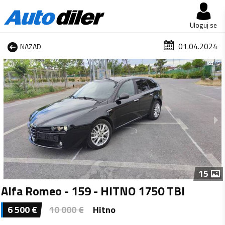
Uloguj se
01.04.2024
NAZAD
1 od 15
15
Alfa Romeo - 159 - HITNO 1750 TBI
6 500
€
10 000
€
Hitno