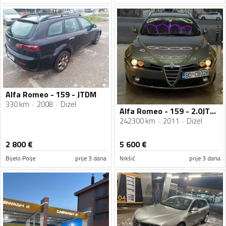
Alfa Romeo - 159 - JTDM
330 km
2008
Dizel
Alfa Romeo - 159 - 2.0JTDm
242300 km
2011
Dizel
2 800
€
5 600
€
Bijelo Polje
prije 3 dana
Nikšić
prije 3 dana