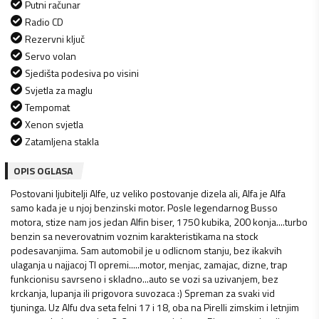
Putni računar
Radio CD
Rezervni ključ
Servo volan
Sjedišta podesiva po visini
Svjetla za maglu
Tempomat
Xenon svjetla
Zatamljena stakla
OPIS OGLASA
Postovani ljubitelji Alfe, uz veliko postovanje dizela ali, Alfa je Alfa
samo kada je u njoj benzinski motor. Posle legendarnog Busso
motora, stize nam jos jedan Alfin biser, 1750 kubika, 200 konja....turbo
benzin sa neverovatnim voznim karakteristikama na stock
podesavanjima. Sam automobil je u odlicnom stanju, bez ikakvih
ulaganja u najjacoj TI opremi.....motor, menjac, zamajac, dizne, trap
funkcionisu savrseno i skladno...auto se vozi sa uzivanjem, bez
krckanja, lupanja ili prigovora suvozaca :) Spreman za svaki vid
tjuninga. Uz Alfu dva seta felni 17 i 18, oba na Pirelli zimskim i letnjim