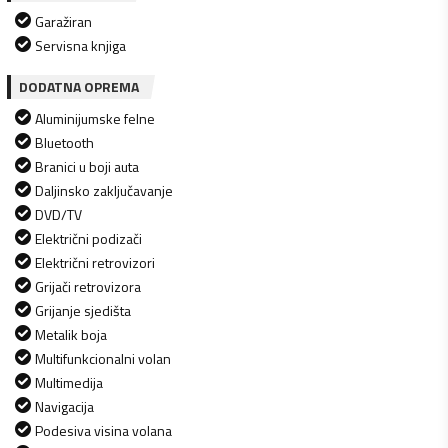
Garažiran
Servisna knjiga
DODATNA OPREMA
Aluminijumske felne
Bluetooth
Branici u boji auta
Daljinsko zaključavanje
DVD/TV
Električni podizači
Električni retrovizori
Grijači retrovizora
Grijanje sjedišta
Metalik boja
Multifunkcionalni volan
Multimedija
Navigacija
Podesiva visina volana