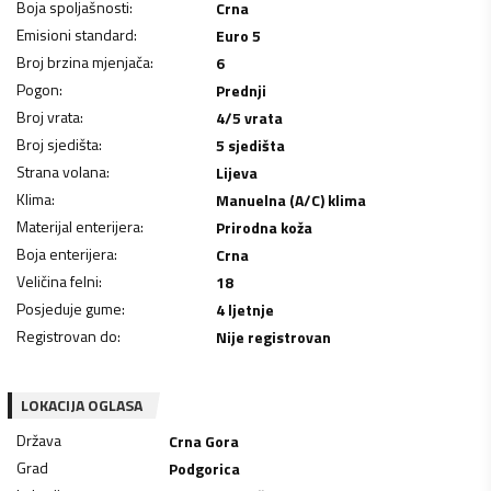
Boja spoljašnosti
:
Crna
Emisioni standard
:
Euro 5
Broj brzina mjenjača
:
6
Pogon
:
Prednji
Broj vrata
:
4/5 vrata
Broj sjedišta
:
5 sjedišta
Strana volana
:
Lijeva
Klima
:
Manuelna (A/C) klima
Materijal enterijera
:
Prirodna koža
Boja enterijera
:
Crna
Veličina felni
:
18
Posjeduje gume
:
4 ljetnje
Registrovan do
:
Nije registrovan
LOKACIJA OGLASA
Država
Crna Gora
Grad
Podgorica