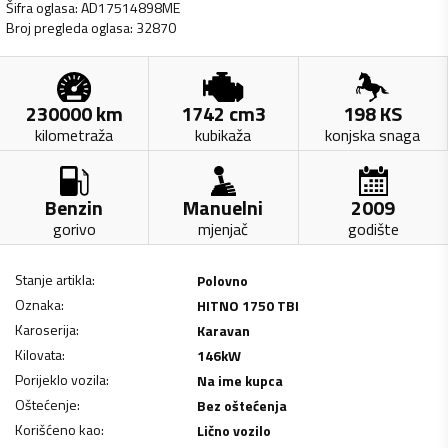
Šifra oglasa
:
AD17514898ME
Broj pregleda oglasa
:
32870
230000
km
1742
cm3
198
KS
kilometraža
kubikaža
konjska snaga
Benzin
Manuelni
2009
gorivo
mjenjač
godište
Stanje artikla
:
Polovno
Oznaka
:
HITNO 1750 TBI
Karoserija
:
Karavan
Kilovata
:
146
kW
Porijeklo vozila
:
Na ime kupca
Oštećenje
:
Bez oštećenja
Korišćeno kao
:
Lično vozilo