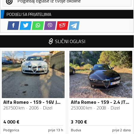
Pogledaj oglase iz tvoje okoline
PODIJELI SA PRIJATELJIMA
SLIČNI OGLASI
Alfa Romeo - 159 - 16V JTDm
Alfa Romeo - 159 - 2.4 JTDM
267500 km
2006
Dizel
253000 km
2008
Dizel
4 000
€
3 700
€
Podgorica
prije 13 h
Budva
prije 2 dana