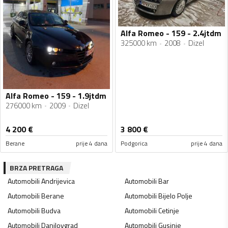
Alfa Romeo - 159 - 2.4jtdm
325000 km
2008
Dizel
Alfa Romeo - 159 - 1.9jtdm
276000 km
2009
Dizel
4 200
€
3 800
€
Berane
prije 4 dana
Podgorica
prije 4 dana
BRZA PRETRAGA
Automobili
Andrijevica
Automobili
Bar
Automobili
Berane
Automobili
Bijelo Polje
Automobili
Budva
Automobili
Cetinje
Automobili
Danilovgrad
Automobili
Gusinje