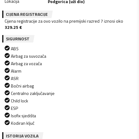
Lokacija
Podgorica (uži dio)
CIJENA REGISTRACIJE
Cijena registracije za ovo vozilo na premijski razred 7 iznosi oko
329.25
€
SIGURNOST
ABS
Airbag za suvozača
Airbag za vozača
Alarm
ASR
Bočni airbag
Centralno zaključavanje
Child lock
ESP
Isofix sjedišta
Kodiran ključ
ISTORIJA VOZILA