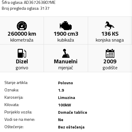
Šifra oglasa
:
AD367263807ME
Broj pregleda oglasa
:
3137
260000
km
1900
cm3
136
KS
kilometraža
kubikaža
konjska snaga
Dizel
Manuelni
2009
gorivo
mjenjač
godište
Stanje artikla
:
Polovno
Oznaka
:
1.9
Karoserija
:
Limuzina
Kilovata
:
100
kW
Porijeklo vozila
:
Domaće tablice
Vodi se na mene
:
Ne
Oštećenje
:
Bez oštećenja