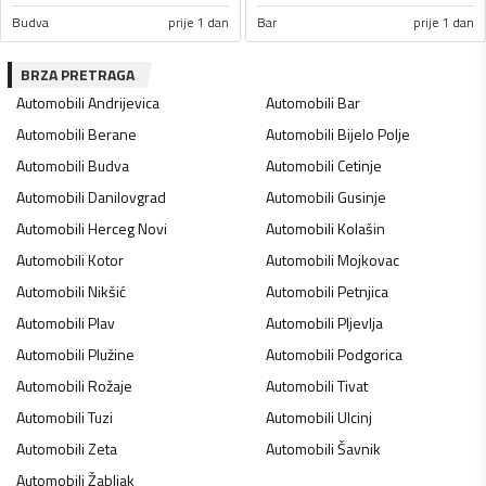
Budva
prije 1 dan
Bar
prije 1 dan
BRZA PRETRAGA
Automobili
Andrijevica
Automobili
Bar
Automobili
Berane
Automobili
Bijelo Polje
Automobili
Budva
Automobili
Cetinje
Automobili
Danilovgrad
Automobili
Gusinje
Automobili
Herceg Novi
Automobili
Kolašin
Automobili
Kotor
Automobili
Mojkovac
Automobili
Nikšić
Automobili
Petnjica
Automobili
Plav
Automobili
Pljevlja
Automobili
Plužine
Automobili
Podgorica
Automobili
Rožaje
Automobili
Tivat
Automobili
Tuzi
Automobili
Ulcinj
Automobili
Zeta
Automobili
Šavnik
Automobili
Žabljak