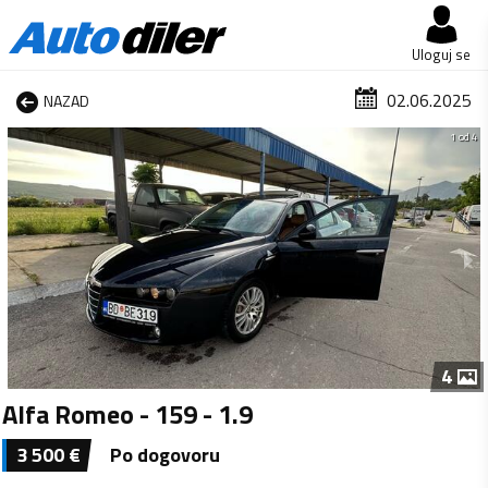
Uloguj se
02.06.2025
NAZAD
1 od 4
4
Alfa Romeo - 159 - 1.9
3 500
€
Po dogovoru