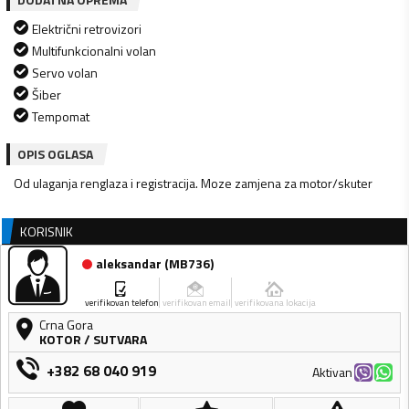
Električni retrovizori
Multifunkcionalni volan
Servo volan
Šiber
Tempomat
OPIS OGLASA
Od ulaganja renglaza i registracija. Moze zamjena za motor/skuter
KORISNIK
aleksandar
(
MB736
)
verifikovan telefon
verifikovan email
verifikovana lokacija
Crna Gora
KOTOR
/
SUTVARA
+382 68 040 919
Aktivan