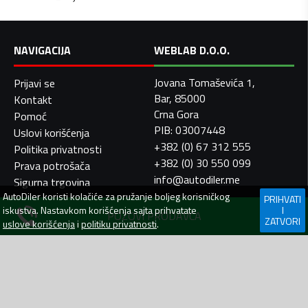
NAVIGACIJA
WEBLAB D.O.O.
Jovana Tomaševića 1,
Prijavi se
Bar, 85000
Kontakt
Crna Gora
Pomoć
PIB: 03007448
Uslovi korišćenja
+382 (0) 67 312 555
Politika privatnosti
+382 (0) 30 550 099
Prava potrošača
info@autodiler.me
Sigurna trgovina
AutoDiler
koristi kolačiće za pružanje boljeg korisničkog
PRIHVATI
iskustva. Nastavkom korišćenja sajta prihvatate
I
POZOVI PRODAVCA
ZATVORI
uslove korišćenja
i
politiku privatnosti
.