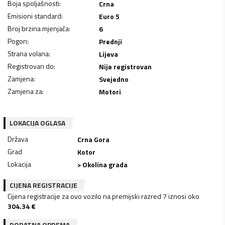
Boja spoljašnosti
:
Crna
Emisioni standard
:
Euro 5
Broj brzina mjenjača
:
6
Pogon
:
Prednji
Strana volana
:
Lijeva
Registrovan do
:
Nije registrovan
Zamjena
:
Svejedno
Zamjena za
:
Motori
LOKACIJA OGLASA
Država
Crna Gora
Grad
Kotor
Lokacija
> Okolina grada
CIJENA REGISTRACIJE
Cijena registracije za ovo vozilo na premijski razred 7 iznosi oko
304.34
€
DODATNA OPREMA