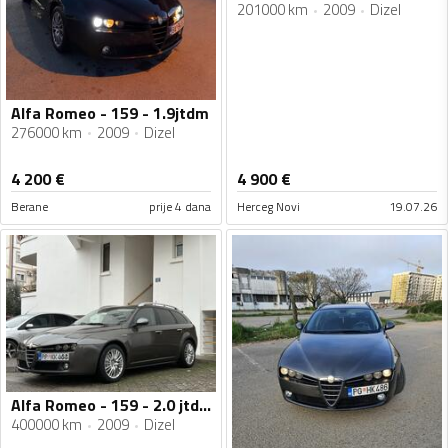
201000 km
2009
Dizel
Alfa Romeo - 159 - 1.9jtdm
276000 km
2009
Dizel
4 200
€
4 900
€
Berane
prije 4 dana
Herceg Novi
19.07.26
Alfa Romeo - 159 - 2.0 jtdm
400000 km
2009
Dizel