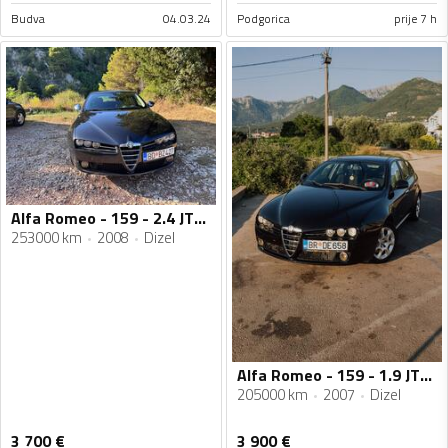
Budva
04.03.24
Podgorica
prije 7 h
Alfa Romeo - 159 - 2.4 JTDM
253000 km
2008
Dizel
Alfa Romeo - 159 - 1.9 JTDM
205000 km
2007
Dizel
3 700
€
3 900
€