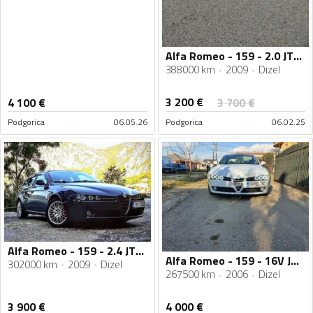
Alfa Romeo - 159 - 2.0 JTDM
388000 km
2009
Dizel
3 200
€
4 100
€
3 700
€
Podgorica
06.05.26
Podgorica
06.02.25
Alfa Romeo - 159 - 2.4 JTDm
Alfa Romeo - 159 - 16V JTDm
302000 km
2009
Dizel
267500 km
2006
Dizel
3 900
€
4 000
€