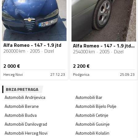
Alfa Romeo - 147 - 1.9 jtd
Alfa Romeo - 147 - 1.9 jtdm
260000 km
2005
Dizel
254000 km
2005
Dizel
2 000
€
2 200
€
Herceg Novi
27.12.23
Podgorica
25.09.23
BRZA PRETRAGA
Automobili
Andrijevica
Automobili
Bar
Automobili
Berane
Automobili
Bijelo Polje
Automobili
Budva
Automobili
Cetinje
Automobili
Danilovgrad
Automobili
Gusinje
Automobili
Herceg Novi
Automobili
Kolašin