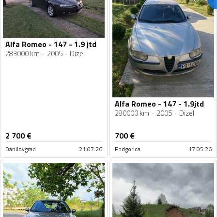
Alfa Romeo - 147 - 1.9 jtd
283000 km
2005
Dizel
Alfa Romeo - 147 - 1.9jtd
280000 km
2005
Dizel
2 700
€
700
€
Danilovgrad
21.07.26
Podgorica
17.05.26