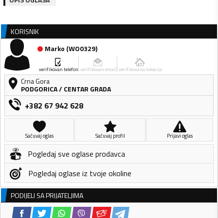
KORISNIK
Marko
(
WO0329
)
verifikovan telefon
verifikovan email
verifikovana lokacija
Crna Gora
PODGORICA
/
CENTAR GRADA
+382 67 942 628
Sačuvaj oglas
Sačuvaj profil
Prijavi oglas
Pogledaj sve oglase prodavca
Pogledaj oglase iz tvoje okoline
PODIJELI SA PRIJATELJIMA