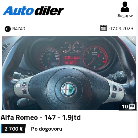
Uloguj se
07.09.2023
NAZAD
1 od 10
10
Alfa Romeo - 147 - 1.9jtd
2 700
€
Po dogovoru