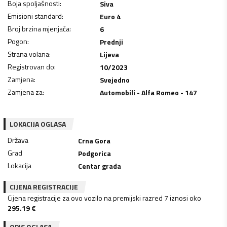
Boja spoljašnosti
:
Siva
Emisioni standard
:
Euro 4
Broj brzina mjenjača
:
6
Pogon
:
Prednji
Strana volana
:
Lijeva
Registrovan do
:
10/2023
Zamjena
:
Svejedno
Zamjena za
:
Automobili - Alfa Romeo - 147
LOKACIJA OGLASA
Država
Crna Gora
Grad
Podgorica
Lokacija
Centar grada
CIJENA REGISTRACIJE
Cijena registracije za ovo vozilo na premijski razred 7 iznosi oko
295.19
€
OPIS OGLASA