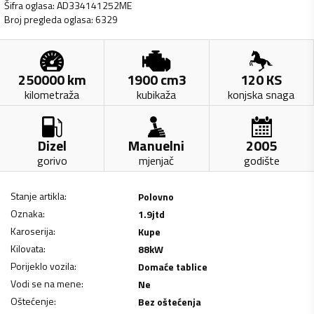
Šifra oglasa
:
AD334141252ME
Broj pregleda oglasa
:
6329
250000
km
1900
cm3
120
KS
kilometraža
kubikaža
konjska snaga
Dizel
Manuelni
2005
gorivo
mjenjač
godište
Stanje artikla
:
Polovno
Oznaka
:
1.9jtd
Karoserija
:
Kupe
Kilovata
:
88
kW
Porijeklo vozila
:
Domaće tablice
Vodi se na mene
:
Ne
Oštećenje
:
Bez oštećenja