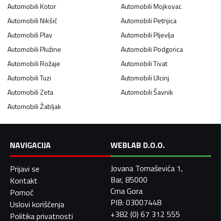
Automobili
Kotor
Automobili
Mojkovac
Automobili
Nikšić
Automobili
Petnjica
Automobili
Plav
Automobili
Pljevlja
Automobili
Plužine
Automobili
Podgorica
Automobili
Rožaje
Automobili
Tivat
Automobili
Tuzi
Automobili
Ulcinj
Automobili
Zeta
Automobili
Šavnik
Automobili
Žabljak
NAVIGACIJA
WEBLAB D.O.O.
Jovana Tomaševića 1,
Prijavi se
Bar, 85000
Kontakt
Crna Gora
Pomoć
PIB: 03007448
Uslovi korišćenja
+382 (0) 67 312 555
Politika privatnosti