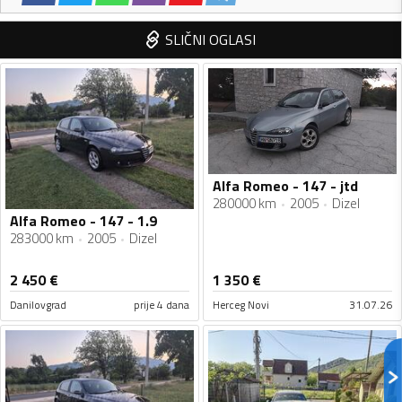
SLIČNI OGLASI
Alfa Romeo - 147 - jtd
280000 km
2005
Dizel
Alfa Romeo - 147 - 1.9
283000 km
2005
Dizel
2 450
€
1 350
€
Danilovgrad
prije 4 dana
Herceg Novi
31.07.26