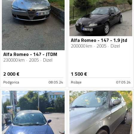
Alfa Romeo - 147 - 1.9 jtd
200000 km
2005
Dizel
Alfa Romeo - 147 - JTDM
230000 km
2005
Dizel
2 000
€
1 500
€
Podgorica
08.05.24
Rožaje
07.05.24