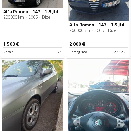
Alfa Romeo - 147 - 1.9 jtd
200000 km
2005
Dizel
Alfa Romeo - 147 - 1.9 jtd
260000 km
2005
Dizel
1 500
€
2 000
€
Rožaje
07.05.24
Herceg Novi
27.12.23