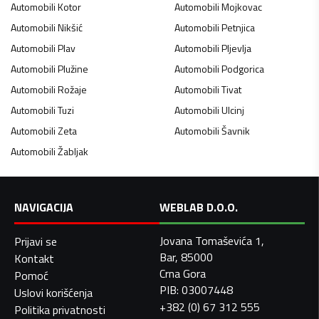
Automobili
Kotor
Automobili
Mojkovac
Automobili
Nikšić
Automobili
Petnjica
Automobili
Plav
Automobili
Pljevlja
Automobili
Plužine
Automobili
Podgorica
Automobili
Rožaje
Automobili
Tivat
Automobili
Tuzi
Automobili
Ulcinj
Automobili
Zeta
Automobili
Šavnik
Automobili
Žabljak
NAVIGACIJA
WEBLAB D.O.O.
Jovana Tomaševića 1,
Prijavi se
Bar, 85000
Kontakt
Crna Gora
Pomoć
PIB: 03007448
Uslovi korišćenja
+382 (0) 67 312 555
Politika privatnosti