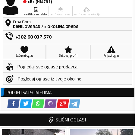
xBx
(
HI4731
)
verifikovan telefon
verifikovan email
verifikovana lokacija
Crna Gora
DANILOVGRAD
/
> OKOLINA GRADA
+382 68 037 570
Sačuvaj oglas
Sačuvaj profil
Prijavi oglas
Pogledaj sve oglase prodavca
Pogledaj oglase iz tvoje okoline
PODIJELI SA PRIJATELJIMA
SLIČNI OGLASI