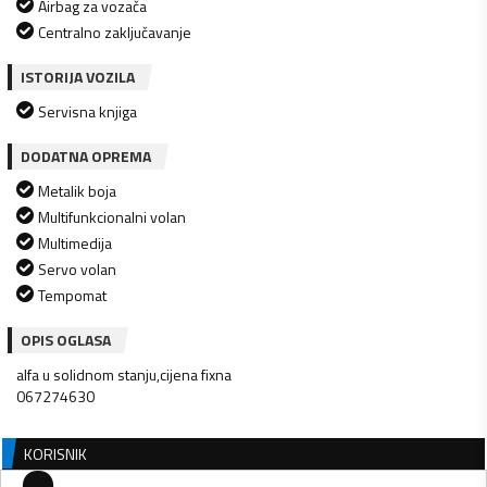
Airbag za vozača
Centralno zaključavanje
ISTORIJA VOZILA
Servisna knjiga
DODATNA OPREMA
Metalik boja
Multifunkcionalni volan
Multimedija
Servo volan
Tempomat
OPIS OGLASA
alfa u solidnom stanju,cijena fixna
067274630
KORISNIK