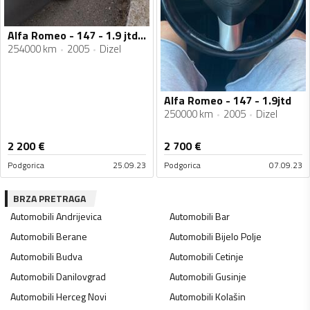
Alfa Romeo - 147 - 1.9 jtdm
254000 km
2005
Dizel
Alfa Romeo - 147 - 1.9jtd
250000 km
2005
Dizel
2 200
€
2 700
€
Podgorica
25.09.23
Podgorica
07.09.23
BRZA PRETRAGA
Automobili
Andrijevica
Automobili
Bar
Automobili
Berane
Automobili
Bijelo Polje
Automobili
Budva
Automobili
Cetinje
Automobili
Danilovgrad
Automobili
Gusinje
Automobili
Herceg Novi
Automobili
Kolašin