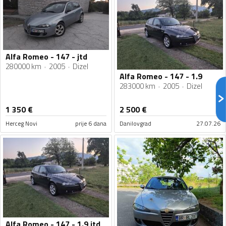
Alfa Romeo - 147 - jtd
280000 km
2005
Dizel
Alfa Romeo - 147 - 1.9
283000 km
2005
Dizel
1 350
€
2 500
€
Herceg Novi
prije 6 dana
Danilovgrad
27.07.26
Alfa Romeo - 147 - 1.9 jtd