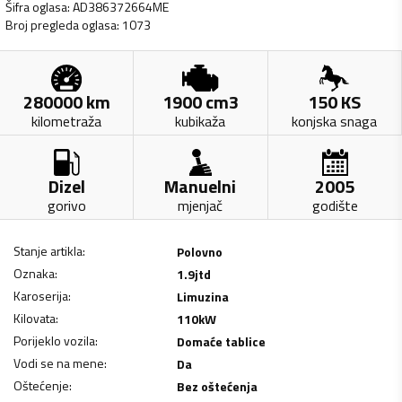
Šifra oglasa
:
AD386372664ME
Broj pregleda oglasa
:
1073
280000
km
1900
cm3
150
KS
kilometraža
kubikaža
konjska snaga
Dizel
Manuelni
2005
gorivo
mjenjač
godište
Stanje artikla
:
Polovno
Oznaka
:
1.9jtd
Karoserija
:
Limuzina
Kilovata
:
110
kW
Porijeklo vozila
:
Domaće tablice
Vodi se na mene
:
Da
Oštećenje
:
Bez oštećenja