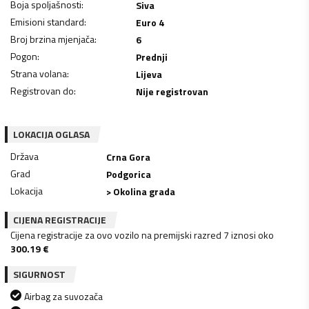
Boja spoljašnosti
:
Siva
Emisioni standard
:
Euro 4
Broj brzina mjenjača
:
6
Pogon
:
Prednji
Strana volana
:
Lijeva
Registrovan do
:
Nije registrovan
LOKACIJA OGLASA
Država
Crna Gora
Grad
Podgorica
Lokacija
> Okolina grada
CIJENA REGISTRACIJE
Cijena registracije za ovo vozilo na premijski razred 7 iznosi oko
300.19
€
SIGURNOST
Airbag za suvozača