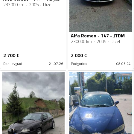
283000 km
2005
Dizel
Alfa Romeo - 147 - JTDM
230000 km
2005
Dizel
2 700
€
2 000
€
Danilovgrad
21.07.26
Podgorica
08.05.24