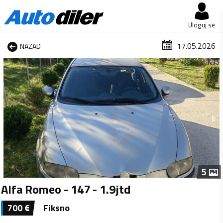
Uloguj se
17.05.2026
NAZAD
1 od 5
5
Alfa Romeo - 147 - 1.9jtd
700
€
Fiksno