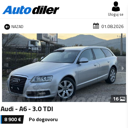
Uloguj se
01.08.2026
NAZAD
1 od 16
16
Audi - A6 - 3.0 TDI
8 900
€
Po dogovoru