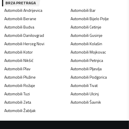
BRZA PRETRAGA
Automobili
Andrijevica
Automobili
Bar
Automobili
Berane
Automobili
Bijelo Polje
Automobili
Budva
Automobili
Cetinje
Automobili
Danilovgrad
Automobili
Gusinje
Automobili
Herceg Novi
Automobili
Kolašin
Automobili
Kotor
Automobili
Mojkovac
Automobili
Nikšić
Automobili
Petnjica
Automobili
Plav
Automobili
Pljevlja
Automobili
Plužine
Automobili
Podgorica
Automobili
Rožaje
Automobili
Tivat
Automobili
Tuzi
Automobili
Ulcinj
Automobili
Zeta
Automobili
Šavnik
Automobili
Žabljak