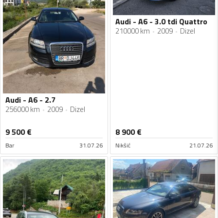
Audi - A6 - 3.0 tdi Quattro
210000 km
2009
Dizel
Audi - A6 - 2.7
256000 km
2009
Dizel
9 500
€
8 900
€
Bar
31.07.26
Nikšić
21.07.26