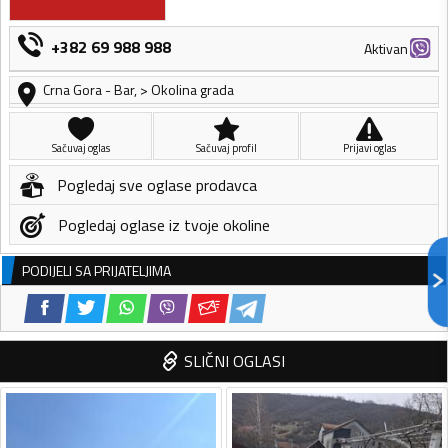
+382 69 988 988
Aktivan
Crna Gora
-
Bar
,
> Okolina grada
Sačuvaj oglas
Sačuvaj profil
Prijavi oglas
Pogledaj sve oglase prodavca
Pogledaj oglase iz tvoje okoline
PODIJELI SA PRIJATELJIMA
SLIČNI OGLASI