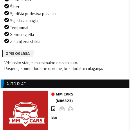
Šiber
Sjedišta podesiva po visini
Svjetla za maglu
Tempomat
Xenon svjetla
Zatamljena stakla
OPIS OGLASA
Vrhunsko stanje, maksimalno ocuvan auto.
Posjeduje puno dodatne opreme, bez dodatnih ulaganja.
AUTO PLAC
MM CARS
(
NA6323
)
Bar