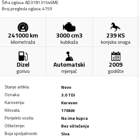
Šifra oglasa
:
AD378131546ME
Broj pregleda oglasa
:
4759
241000
km
3000
cm3
239
KS
kilometraža
kubikaža
konjska snaga
Dizel
Automatski
2009
gorivo
mjenjač
godište
Stanje artikla
:
Novo
Oznaka
:
3.0 TDI
Karoserija
:
Karavan
Kilovata
:
176
kW
Porijeklo vozila
:
Na ime kupca
Oštećenje
:
Bez oštećenja
Boja spoljašnosti
:
Siva