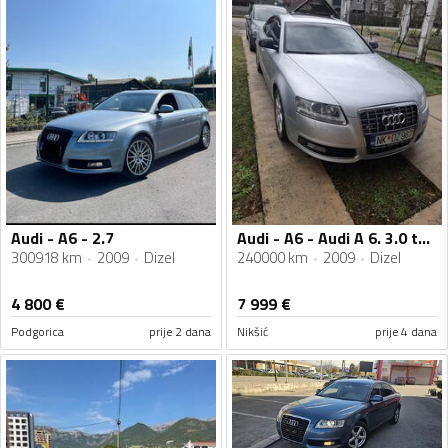
Audi - A6 - 2.7
Audi - A6 - Audi A 6. 3.0 tdi Quattro
300918 km
2009
Dizel
240000 km
2009
Dizel
4 800
€
7 999
€
Podgorica
prije 2 dana
Nikšić
prije 4 dana