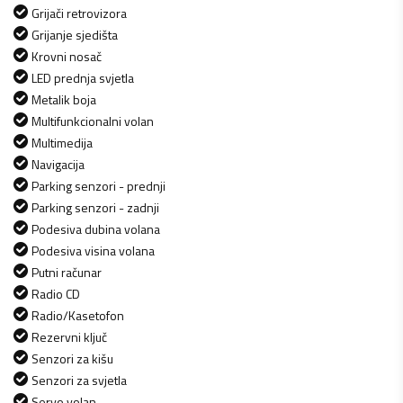
Grijači retrovizora
Grijanje sjedišta
Krovni nosač
LED prednja svjetla
Metalik boja
Multifunkcionalni volan
Multimedija
Navigacija
Parking senzori - prednji
Parking senzori - zadnji
Podesiva dubina volana
Podesiva visina volana
Putni računar
Radio CD
Radio/Kasetofon
Rezervni ključ
Senzori za kišu
Senzori za svjetla
Servo volan