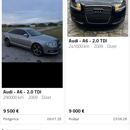
Audi - A6 - 2.0 TDI
241000 km
2009
Dizel
Audi - A6 - 2.0 TDI
290000 km
2009
Dizel
9 500
€
9 000
€
Podgorica
06.07.26
Rožaje
23.06.26