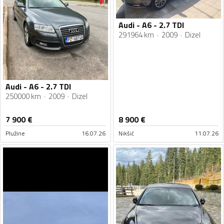
Audi - A6 - 2.7 TDI
291964 km
2009
Dizel
Audi - A6 - 2.7 TDI
250000 km
2009
Dizel
7 900
€
8 900
€
Plužine
16.07.26
Nikšić
11.07.26