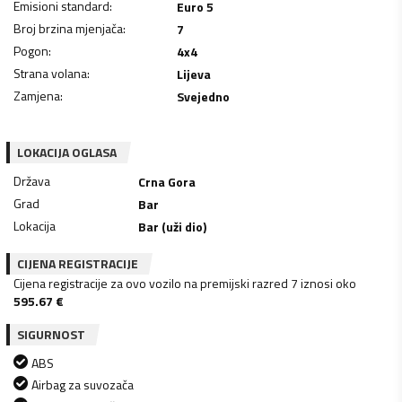
Emisioni standard
:
Euro 5
Broj brzina mjenjača
:
7
Pogon
:
4x4
Strana volana
:
Lijeva
Zamjena
:
Svejedno
LOKACIJA OGLASA
Država
Crna Gora
Grad
Bar
Lokacija
Bar (uži dio)
CIJENA REGISTRACIJE
Cijena registracije za ovo vozilo na premijski razred 7 iznosi oko
595.67
€
SIGURNOST
ABS
Airbag za suvozača