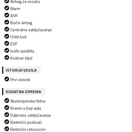
Airbag za vozača
Alarm
ASR
Bočni airbag
Centralno zaključavanje
Child lock
ESP
Isofix sjedišta
Kodiran ključ
ISTORIJA VOZILA
Prvi vlasnik
DODATNA OPREMA
Aluminijumske felne
Branici u boji auta
Daljinsko zaključavanje
Električni podizači
Električni retrovizori