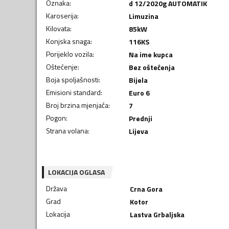
Oznaka
:
d 12/2020g AUTOMATIK
Karoserija
:
Limuzina
Kilovata
:
85
kW
Konjska snaga
:
116
KS
Porijeklo vozila
:
Na ime kupca
Oštećenje
:
Bez oštećenja
Boja spoljašnosti
:
Bijela
Emisioni standard
:
Euro 6
Broj brzina mjenjača
:
7
Pogon
:
Prednji
Strana volana
:
Lijeva
LOKACIJA OGLASA
Država
Crna Gora
Grad
Kotor
Lokacija
Lastva Grbaljska