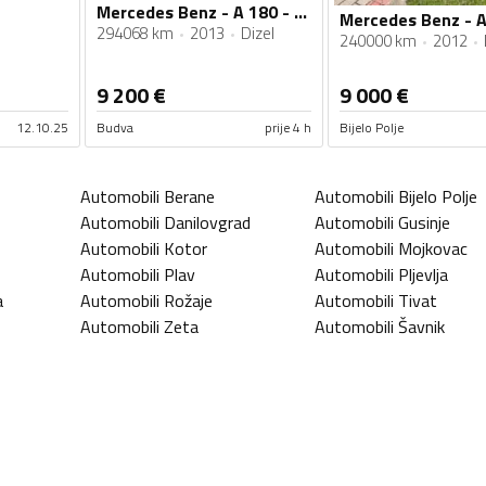
Mercedes Benz - A 180 - cdi
294068 km
2013
Dizel
240000 km
2012
9 200
€
9 000
€
12.10.25
Budva
prije 4 h
Bijelo Polje
Automobili
Berane
Automobili
Bijelo Polje
Automobili
Danilovgrad
Automobili
Gusinje
Automobili
Kotor
Automobili
Mojkovac
Automobili
Plav
Automobili
Pljevlja
a
Automobili
Rožaje
Automobili
Tivat
Automobili
Zeta
Automobili
Šavnik