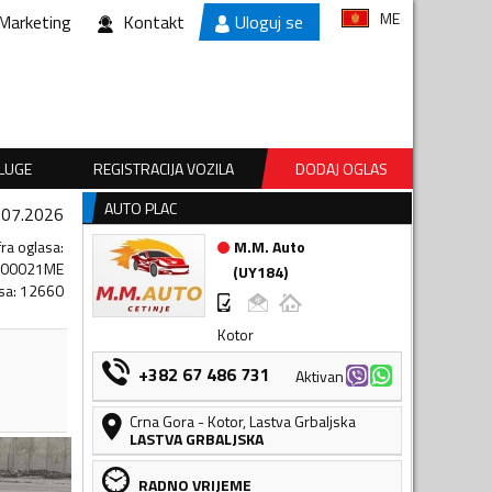
ME
Marketing
Kontakt
Uloguj se
SLUGE
REGISTRACIJA VOZILA
DODAJ OGLAS
AUTO PLAC
.07.2026
fra oglasa
:
M.M. Auto
700021ME
(
UY184
)
sa
:
12660
Kotor
+382 67 486 731
Aktivan
Crna Gora
-
Kotor
,
Lastva Grbaljska
LASTVA GRBALJSKA
RADNO VRIJEME