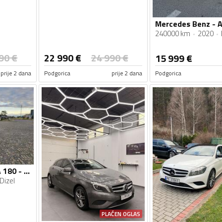
240000 km
2020
90
€
22 990
€
24 990
€
15 999
€
prije 2 dana
Podgorica
prije 2 dana
Podgorica
Mercedes Benz - A 180 - 1.5 DCI
Dizel
PLAĆEN OGLAS