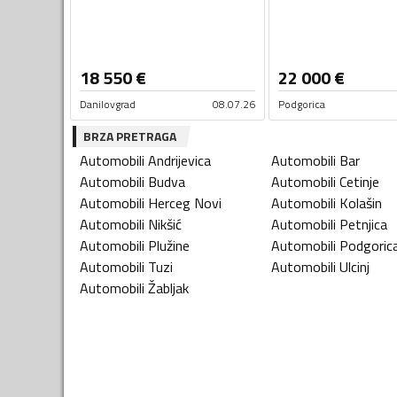
18 550
€
22 000
€
Danilovgrad
08.07.26
Podgorica
BRZA PRETRAGA
Automobili
Andrijevica
Automobili
Bar
Automobili
Budva
Automobili
Cetinje
Automobili
Herceg Novi
Automobili
Kolašin
Automobili
Nikšić
Automobili
Petnjica
Automobili
Plužine
Automobili
Podgoric
Automobili
Tuzi
Automobili
Ulcinj
Automobili
Žabljak