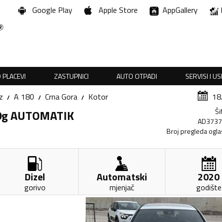
Google Play
Apple Store
AppGallery
 PLACEVI
ZASTUPNICI
AUTO OTPADI
SERVISI I U
z
A 180
Crna Gora
Kotor
18
Ši
20g AUTOMATIK
AD373
Broj pregleda ogla
Dizel
Automatski
2020
gorivo
mjenjač
godište