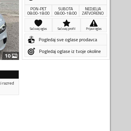
PON-PET
SUBOTA
NEDJELJA
08:00-18:00
08:00-18:00
ZATVORENO
Sačuvaj oglas
Sačuvaj profil
Prijavi oglas
Pogledaj sve oglase prodavca
Pogledaj oglase iz tvoje okoline
10
ki razred