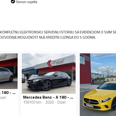
Xenon svjetla
I KOMPLETNU ELEKTRONSKU SERVISNU ISTORIJU SA EVIDENCIJOM O SVIM S
OIZVODNJE.MOGUCNOST NLB KREDITA I LIZINGA DO 5 GODINA.
Mercedes Benz - A 180 - D AMG Line -Full LED- -Novi model
Mercedes Benz - A 180 - D AMG Line -Full LED- -Novi model
izel
159107 km
2020
Dizel