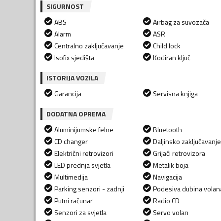
SIGURNOST
ABS
Airbag za suvozača
Alarm
ASR
Centralno zaključavanje
Child lock
Isofix sjedišta
Kodiran ključ
ISTORIJA VOZILA
Garancija
Servisna knjiga
DODATNA OPREMA
Aluminijumske felne
Bluetooth
CD changer
Daljinsko zaključavanje
Električni retrovizori
Grijači retrovizora
LED prednja svjetla
Metalik boja
Multimedija
Navigacija
Parking senzori - zadnji
Podesiva dubina volan
Putni računar
Radio CD
Senzori za svjetla
Servo volan