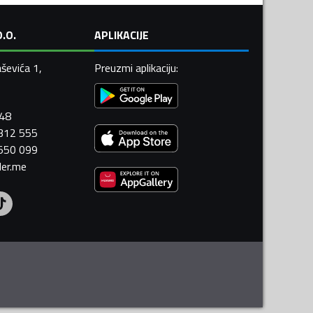
.O.
APLIKACIJE
ševića 1,
Preuzmi aplikaciju
:
448
 312 555
 550 099
ler.me