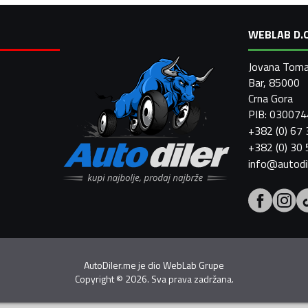
WEBLAB D.O
Jovana Toma
Bar, 85000
Crna Gora
PIB: 03007
+382 (0) 67
+382 (0) 30
info@autodi
AutoDiler.me je dio
WebLab Grupe
Copyright
©
2026. Sva prava zadržana.