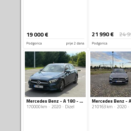
21 990
€
24 9
19 000
€
Podgorica
prije 2 dana
Podgorica
Mercedes Benz - A 180 - 180D
170000 km
2020
Dizel
210163 km
2020