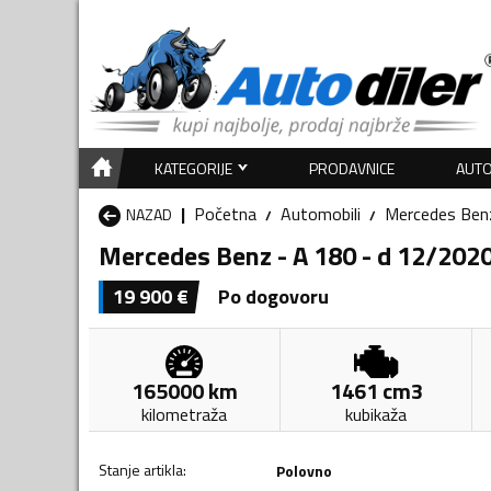
KATEGORIJE
PRODAVNICE
AUTO
Početna
Automobili
Mercedes Ben
NAZAD
Mercedes Benz - A 180 - d 12/20
19 900
€
Po dogovoru
165000
km
1461
cm3
kilometraža
kubikaža
Stanje artikla
:
Polovno