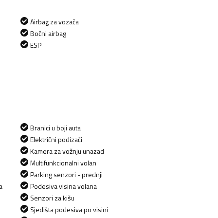
Airbag za vozača
Bočni airbag
ESP
Branici u boji auta
Električni podizači
Kamera za vožnju unazad
Multifunkcionalni volan
Parking senzori - prednji
a
Podesiva visina volana
Senzori za kišu
Sjedišta podesiva po visini