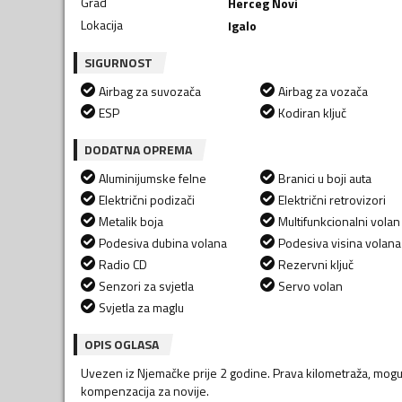
Grad
Herceg Novi
Lokacija
Igalo
SIGURNOST
Airbag za suvozača
Airbag za vozača
ESP
Kodiran ključ
DODATNA OPREMA
Aluminijumske felne
Branici u boji auta
Električni podizači
Električni retrovizori
Metalik boja
Multifunkcionalni volan
Podesiva dubina volana
Podesiva visina volana
Radio CD
Rezervni ključ
Senzori za svjetla
Servo volan
Svjetla za maglu
OPIS OGLASA
Uvezen iz Njemačke prije 2 godine. Prava kilometraža, moguć
kompenzacija za novije.