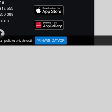
448
 312 555
 550 099
ler.me
ja
i
politiku privatnosti
.
PRIHVATI I ZATVORI