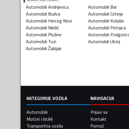
Automobili
Andrijevica
Automobili
Bar
Automobili
Budva
Automobili
Cetinje
Automobili
Herceg Novi
Automobili
Kolašin
Automobili
Nikšić
Automobili
Petnjica
Automobili
Plužine
Automobili
Podgoric
Automobili
Tuzi
Automobili
Ulcinj
Automobili
Žabljak
KATEGORIJE VOZILA
NAVIGACIJA
Automobili
Prijavi se
Motori i bicikli
Kontakt
Transportna vozila
Pomoć