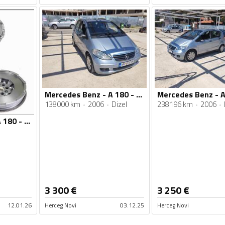
Mercedes Benz - A 180 - 1,9cdi
138000 km
2006
Dizel
238196 km
2006
Mercedes Benz - A 180 - 2.0
3 300
€
3 250
€
12.01.26
Herceg Novi
03.12.25
Herceg Novi