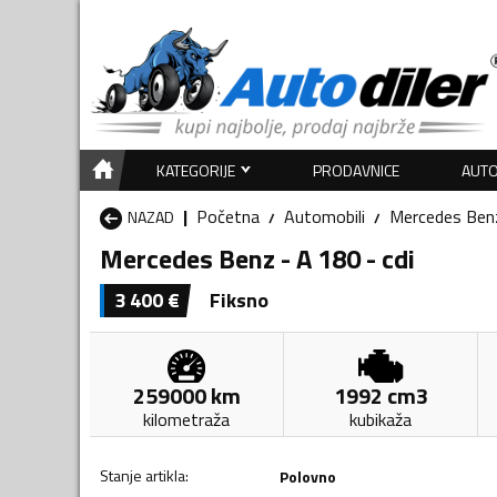
KATEGORIJE
PRODAVNICE
AUTO
Početna
Automobili
Mercedes Ben
NAZAD
Mercedes Benz - A 180 - cdi
3 400
€
Fiksno
259000
km
1992
cm3
kilometraža
kubikaža
Stanje artikla
:
Polovno