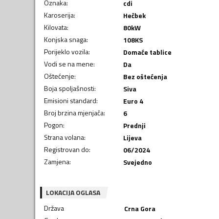
Oznaka
:
cdi
Karoserija
:
Hečbek
Kilovata
:
80
kW
Konjska snaga
:
108
KS
Porijeklo vozila
:
Domaće tablice
Vodi se na mene
:
Da
Oštećenje
:
Bez oštećenja
Boja spoljašnosti
:
Siva
Emisioni standard
:
Euro 4
Broj brzina mjenjača
:
6
Pogon
:
Prednji
Strana volana
:
Lijeva
Registrovan do
:
06/2024
Zamjena
:
Svejedno
LOKACIJA OGLASA
Država
Crna Gora