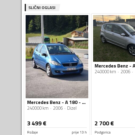
SLIČNI OGLASI
240000 km
2006
Mercedes Benz - A 180 - Automatik
240000 km
2006
Dizel
3 499
€
2 700
€
Rožaje
prije 13 h
Podgorica