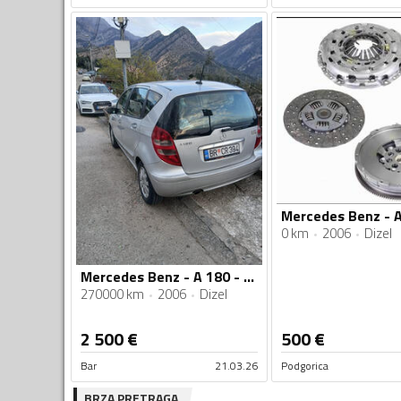
0 km
2006
Dizel
Mercedes Benz - A 180 - 2.0
270000 km
2006
Dizel
2 500
€
500
€
Bar
21.03.26
Podgorica
BRZA PRETRAGA