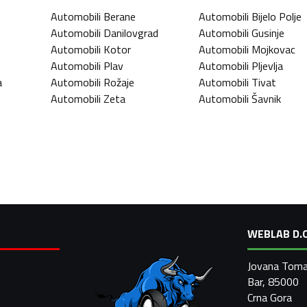
Automobili
Berane
Automobili
Bijelo Polje
Automobili
Danilovgrad
Automobili
Gusinje
Automobili
Kotor
Automobili
Mojkovac
Automobili
Plav
Automobili
Pljevlja
a
Automobili
Rožaje
Automobili
Tivat
Automobili
Zeta
Automobili
Šavnik
WEBLAB D.O
Jovana Toma
Bar, 85000
Crna Gora