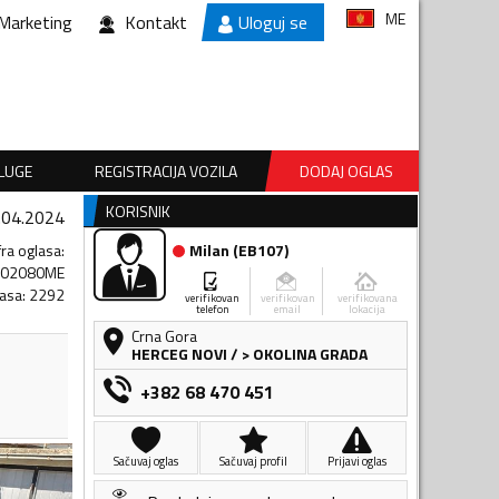
ME
Marketing
Kontakt
Uloguj se
SLUGE
REGISTRACIJA VOZILA
DODAJ OGLAS
KORISNIK
.04.2024
fra oglasa
:
Milan
(
EB107
)
402080ME
lasa
:
2292
verifikovan
verifikovan
verifikovana
telefon
email
lokacija
Crna Gora
HERCEG NOVI
/
> OKOLINA GRADA
+382 68 470 451
Sačuvaj oglas
Sačuvaj profil
Prijavi oglas