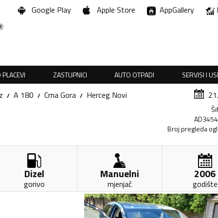
Google Play
Apple Store
AppGallery
 PLACEVI
ZASTUPNICI
AUTO OTPADI
SERVISI I U
z
A 180
Crna Gora
Herceg Novi
21
Ši
AD345
Broj pregleda og
Dizel
Manuelni
2006
gorivo
mjenjač
godište