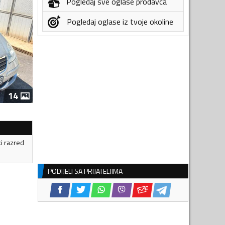
Pogledaj sve oglase prodavca
Pogledaj oglase iz tvoje okoline
14
ki razred
PODIJELI SA PRIJATELJIMA