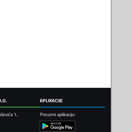
.O.
APLIKACIJE
ševića 1,
Preuzmi aplikaciju
: