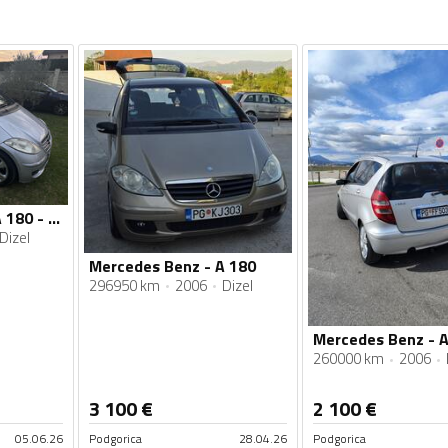
Mercedes Benz - A 180 - 2.0
Dizel
Mercedes Benz - A 180
296950 km
2006
Dizel
260000 km
2006
3 100
€
2 100
€
05.06.26
Podgorica
28.04.26
Podgorica