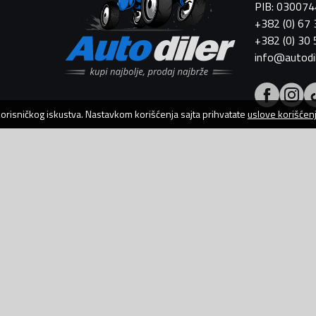
PIB: 03007
+382 (0) 67
+382 (0) 30
info@autodi
 korisničkog iskustva. Nastavkom korišćenja sajta prihvatate
uslove korišćen
AutoDiler.me je dio
WebLab Grupe
Copyright
©
2026. Sva prava zadržana.