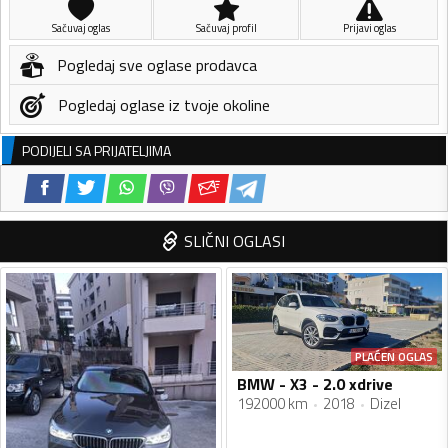
Sačuvaj oglas
Sačuvaj profil
Prijavi oglas
Pogledaj sve oglase prodavca
Pogledaj oglase iz tvoje okoline
PODIJELI SA PRIJATELJIMA
SLIČNI OGLASI
PLAĆEN OGLAS
BMW - X3 - 2.0 xdrive
192000 km
2018
Dizel