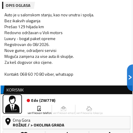
OPIS OGLASA
Auto je u salonskom stanju, kao nov unutra i spolja.
Bez ikakvih ulaganja
Prešao 129 hiljada km
Redovno održavan u Voli motors
Luxury - bogat paket opreme
Registrovan do 08/2026.
Nove gume, odradjeni servisi
Moguća zamjena za vise auta ili skuplje.
Za keš dogovor oko cijene.
Kontakt: 068 60 70 80 viber, whatsapp
KORISNIK
Edo
(
ZW778
)
verifikovan telefon
verifikovan email
verifikovana lokacija
Crna Gora
ROŽAJE
/
> OKOLINA GRADA