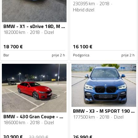
230395 km
2018
Hibrid dizel
BMW - X1 - sDrive 18D, M sport
182000 km
2018
Dizel
18 700
€
16 100
€
Bar
prije 2 h
Podgorica
prije 2 h
BMW - X3 - M SPORT 190 HP X-DRIVE
BMW - 430 Gran Coupe - 3.0
177500 km
2018
Dizel
186000 km
2018
Dizel
30 900
€
33 900
€
26 990
€