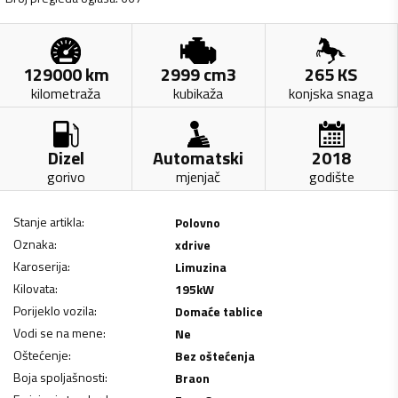
129000
km
2999
cm3
265
KS
kilometraža
kubikaža
konjska snaga
Dizel
Automatski
2018
gorivo
mjenjač
godište
Stanje artikla
:
Polovno
Oznaka
:
xdrive
Karoserija
:
Limuzina
Kilovata
:
195
kW
Porijeklo vozila
:
Domaće tablice
Vodi se na mene
:
Ne
Oštećenje
:
Bez oštećenja
Boja spoljašnosti
:
Braon