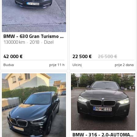
BMW - 630 Gran Turismo - 3.0
130000 km
2018
Dizel
22 500
€
42 000
€
26 500
€
Budva
prije 11 h
Ulcinj
prije 2 dana
BMW - 316 - 2.0-AUTOMATIC