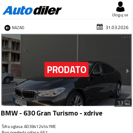
Uloguj se
31.03.2026
NAZAD
1 od 13
13
BMW - 630 Gran Turismo - xdrive
Šifra oglasa
:
AD384124547ME
Broj pregleda oglasa
:
667