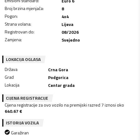
Emisioni standard
:
Euro 6
Broj brzina mjenjača
:
8
Pogon
:
4x4
Strana volana
:
Lijeva
Registrovan do
:
08/2026
Zamjena
:
Svejedno
LOKACIJA OGLASA
Država
Crna Gora
Grad
Podgorica
Lokacija
Centar grada
CIJENA REGISTRACIJE
Cijena registracije za ovo vozilo na premijski razred 7 iznosi oko
640.67
€
ISTORIJA VOZILA
Garažiran