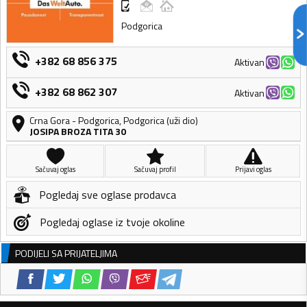
Podgorica
+382 68 856 375
Aktivan
+382 68 862 307
Aktivan
Crna Gora
-
Podgorica
,
Podgorica (uži dio)
JOSIPA BROZA TITA 30
Sačuvaj oglas
Sačuvaj profil
Prijavi oglas
Pogledaj sve oglase prodavca
Pogledaj oglase iz tvoje okoline
PODIJELI SA PRIJATELJIMA