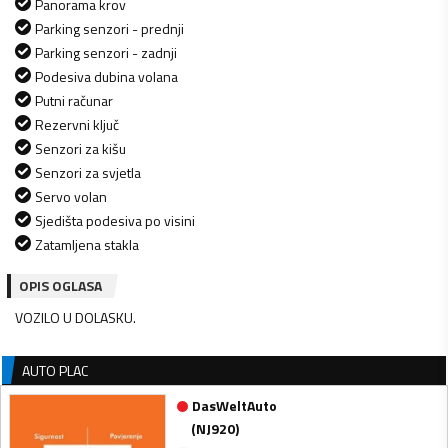
Panorama krov
Parking senzori - prednji
Parking senzori - zadnji
Podesiva dubina volana
Putni računar
Rezervni ključ
Senzori za kišu
Senzori za svjetla
Servo volan
Sjedišta podesiva po visini
Zatamljena stakla
OPIS OGLASA
VOZILO U DOLASKU.
AUTO PLAC
DasWeltAuto
(
NJ920
)