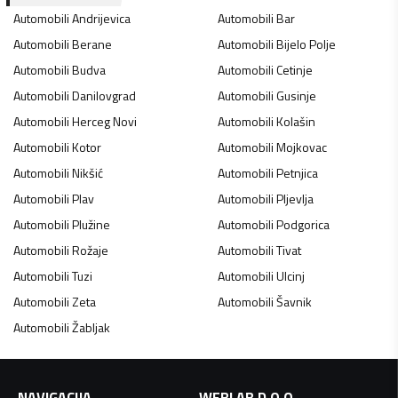
Automobili
Andrijevica
Automobili
Bar
Automobili
Berane
Automobili
Bijelo Polje
Automobili
Budva
Automobili
Cetinje
Automobili
Danilovgrad
Automobili
Gusinje
Automobili
Herceg Novi
Automobili
Kolašin
Automobili
Kotor
Automobili
Mojkovac
Automobili
Nikšić
Automobili
Petnjica
Automobili
Plav
Automobili
Pljevlja
Automobili
Plužine
Automobili
Podgorica
Automobili
Rožaje
Automobili
Tivat
Automobili
Tuzi
Automobili
Ulcinj
Automobili
Zeta
Automobili
Šavnik
Automobili
Žabljak
NAVIGACIJA
WEBLAB D.O.O.