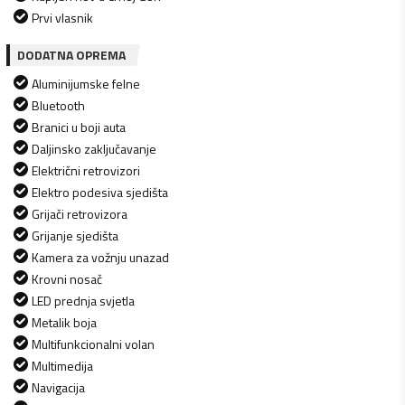
Prvi vlasnik
DODATNA OPREMA
Aluminijumske felne
Bluetooth
Branici u boji auta
Daljinsko zaključavanje
Električni retrovizori
Elektro podesiva sjedišta
Grijači retrovizora
Grijanje sjedišta
Kamera za vožnju unazad
Krovni nosač
LED prednja svjetla
Metalik boja
Multifunkcionalni volan
Multimedija
Navigacija