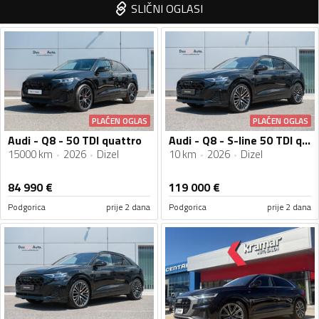
SLIČNI OGLASI
PLAĆEN OGLAS
PLAĆEN OGLAS
Audi - Q8 - 50 TDI quattro
Audi - Q8 - S-line 50 TDI quattro
15000 km
2026
Dizel
10 km
2026
Dizel
84 990
€
119 000
€
Podgorica
prije 2 dana
Podgorica
prije 2 dana