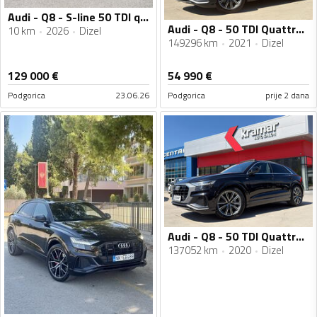
Audi - Q8 - S-line 50 TDI quattro
Audi - Q8 - 50 TDI Quattro Tiptronic 3xS-Line HD Matrix VIRTUAL COCKPIT - 286 KS
10 km
2026
Dizel
149296 km
2021
Dizel
129 000
€
54 990
€
Podgorica
23.06.26
Podgorica
prije 2 dana
Audi - Q8 - 50 TDI Quattro Tiptronic 3xS-Line HD Matrix VIRTUAL COCKPIT - 286 KS
137052 km
2020
Dizel