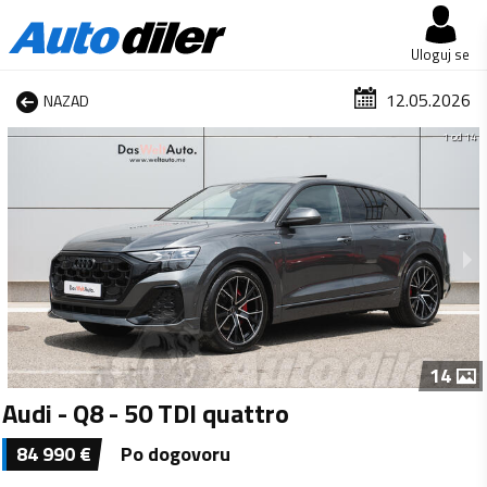
Uloguj se
12.05.2026
NAZAD
1 od 14
14
Audi - Q8 - 50 TDI quattro
84 990
€
Po dogovoru