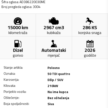
Šifra oglasa
:
AD386220030ME
Broj pregleda oglasa
:
3004
15000
km
2967
cm3
286
KS
kilometraža
kubikaža
konjska snaga
Dizel
Automatski
2026
gorivo
mjenjač
godište
Stanje artikla
:
Polovno
Oznaka
:
50 TDI quattro
Karoserija
:
Džip / SUV
Kilovata
:
210
kW
Porijeklo vozila
:
Na ime kupca
Oštećenje
:
Bez oštećenja
Boja spoljašnosti
:
Siva