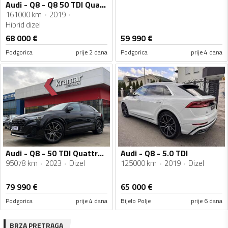
Audi - Q8 - Q8 50 TDI Quattro
161000 km
2019
Hibrid dizel
68 000
€
59 990
€
Podgorica
prije 2 dana
Podgorica
prije 4 dana
Audi - Q8 - 50 TDI Quattro Tiptronic S-Line HD Matrix LED VIRTUAL LUFTFEDERUNG 286KS -FACELIFT
Audi - Q8 - 5.0 TDI
95078 km
2023
Dizel
125000 km
2019
Dizel
79 990
€
65 000
€
Podgorica
prije 4 dana
Bijelo Polje
prije 6 dana
BRZA PRETRAGA