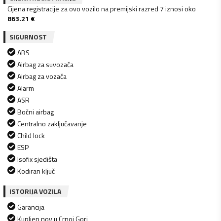
Cijena registracije za ovo vozilo na premijski razred 7 iznosi oko
863.21
€
SIGURNOST
ABS
Airbag za suvozača
Airbag za vozača
Alarm
ASR
Bočni airbag
Centralno zaključavanje
Child lock
ESP
Isofix sjedišta
Kodiran ključ
ISTORIJA VOZILA
Garancija
Kupljen nov u Crnoj Gori