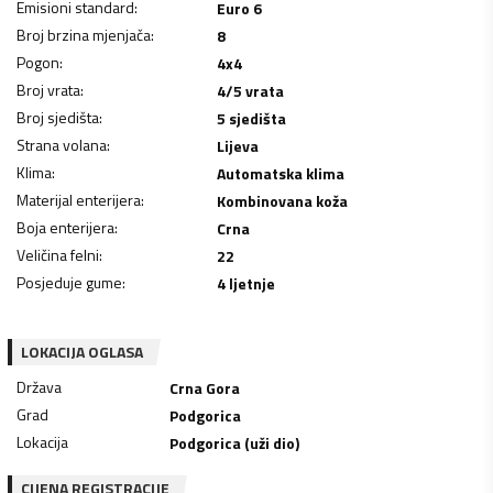
Emisioni standard
:
Euro 6
Broj brzina mjenjača
:
8
Pogon
:
4x4
Broj vrata
:
4/5 vrata
Broj sjedišta
:
5 sjedišta
Strana volana
:
Lijeva
Klima
:
Automatska klima
Materijal enterijera
:
Kombinovana koža
Boja enterijera
:
Crna
Veličina felni
:
22
Posjeduje gume
:
4 ljetnje
LOKACIJA OGLASA
Država
Crna Gora
Grad
Podgorica
Lokacija
Podgorica (uži dio)
CIJENA REGISTRACIJE